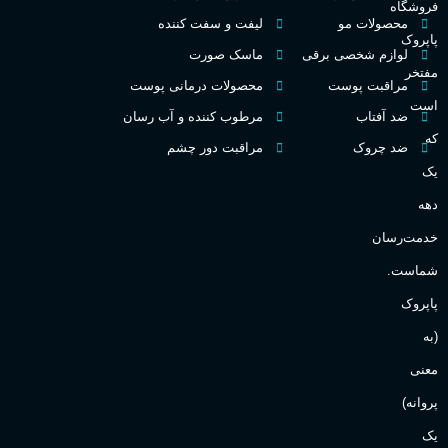
فروشگاه
غلظت
محصولات مو
لیفت و سفت کننده
پاپروک
گ
لوازم شخصی برقی
ماسک صورت
مفتخر
اکسترکت دو پرفیوم
مراقبت پوست
محصولات درمانی پوست
گ
است
ضد آفتاب
مرطوب کننده و آب رسان
میوه ای
گروه بویایی
که
ضد چروک
مراقبت دور چشم
PA_
یک
بالا
ماندگاری
دهه
ن
ش
خدمت‌رسان
مناسب برای
ع
شماست.
آقایان
,
خانم ها
پاپروک
(به
Sanchez
برند
معنی
پروانه)
یک