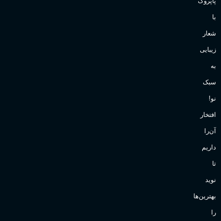
پاپروک
با
شعار
زیبایی
به
سبک
نو!
افتخار
آن‌را
داریم
تا
نوید
بهترین‌ها
را