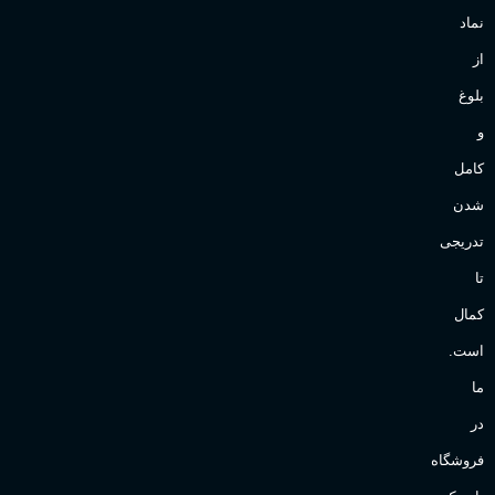
نماد
از
بلوغ
و
کامل
شدن
تدریجی
تا
کمال
است.
ما
در
فروشگاه