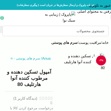
عبور به ناوبری
خدمات پاپروک و ارسال سفارش‌ها در جریان است ( پیگیری سفارشات)
رفتن به محتوای اصلی
0
خانه
مراقبت پوست
سرم های پوستی
Anua
/
سرم های پوستی
-
n
-7%
بزرگنمایی تصویر
آمپول تسکین‌ دهنده و
مرطوب کننده آنوا
هارتلیف 80
(دیدگاه کاربر
1
)
درخواست مرجوع کردن کالا با