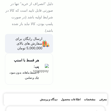
دلیل "انصراف از خرید" تنها در
صورتی قابل تایید است که کالا در
شرایط اولیه باشد (در صورت
پلمپ بودن، کالا نباید باز شده
باشد).
ارسال رایگان برای
سفارش های بالای
5,000,000 تومان
هر قسط با اسنپ
پی:
4 قسط ماهانه. بدون سود،
چک و ضامن.
معرفی
مشخصات
اطلاعات محصول
دیدگاه و پرسش