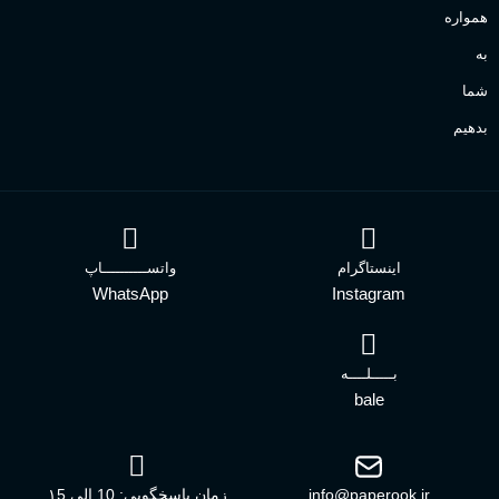
همواره
به
شما
بدهیم
اینستاگرام
واتســــــــــاپ
WhatsApp
Instagram
بـــــلــــه
bale
info@paperook.ir
زمان پاسخگویی: 10 الی ۱5