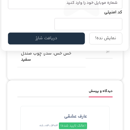
غلظت
ادوپارفوم
کد امنیتی
نارنگی ماندارین، ریحان، گریپ
نمایش نده!
دریافت شارژ
فروت، هل، جوز، اسطوخودوس،
PA_بخش-
آویشن، سرو، دانه تونکا، وانیل،
بو
خس خس، سدر، چوب صندل
سفید
دیدگاه و پرسش
عارف عشقی
(مالک تایید شده)
1403-04-08