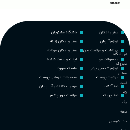
حجم
مناسب برای
مردانه
غ
۱۰۰ میلی لیتر
,
دکانت (10 میلی
لیتر)
گروه بویایی
ح
عطر و ادکلن
باشگاه مشتریان
پخش بو
عالی
چوبی میوه‌ای مرکباتی
لوازم آرایش
عطر و ادکلن زنانه
م
بهداشت و مراقبت بدن
عطر و ادکلن مردانه
فروشگاه
PA_بخش-بو
کشور مبدا برند
فرانسه
محصولات مو
لیفت و سفت کننده
پاپروک
م
لوازم شخصی برقی
ماسک صورت
میوه‌ها و مرکبات، وانیل،
طبع
تلخ
,
گرم
مفتخر
نت‌های چوبی
مراقبت پوست
محصولات درمانی پوست
ط
است
ضد آفتاب
مرطوب کننده و آب رسان
غلظت
که
ضد چروک
مراقبت دور چشم
گ
یک
اکسترکت دو پرفیوم
دهه
گ
گروه بویایی
میوه ای
خدمت‌رسان