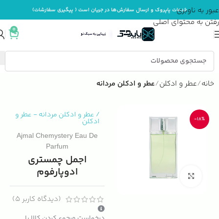
عبور به ناوبری
خدمات پاپروک و ارسال سفارش‌ها در جریان است ( پیگیری سفارشات)
رفتن به محتوای اصلی
0
خانه
عطر و ادکلن
عطر و ادکلن مردانه
/
عطر و ادکلن مردانه
-
عطر و
-18%
ادکلن
Ajmal Chemystery Eau De
Parfum
اجمل چمستری
ادوپارفوم
بزرگنمایی تصویر
(دیدگاه کاربر
5
)
درخواست مرجوع کردن کالا با