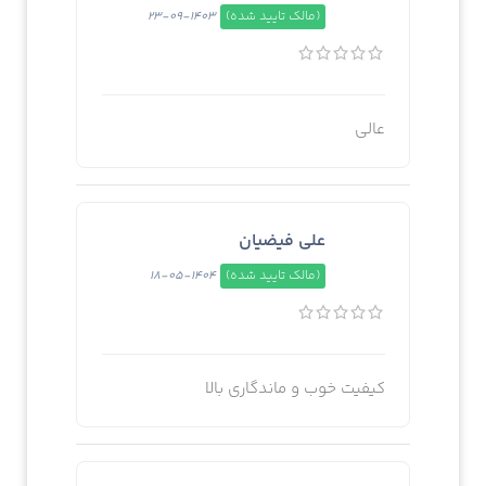
(مالک تایید شده)
1403-09-23
عالی
علی فیضیان
(مالک تایید شده)
1404-05-18
کیفیت خوب و ماندگاری بالا