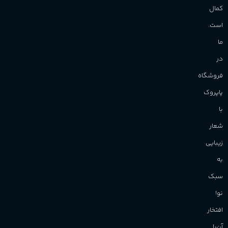
کمال
است.
ما
در
فروشگاه
پاپروک
با
شعار
زیبایی
به
سبک
نو!
افتخار
آن‌را