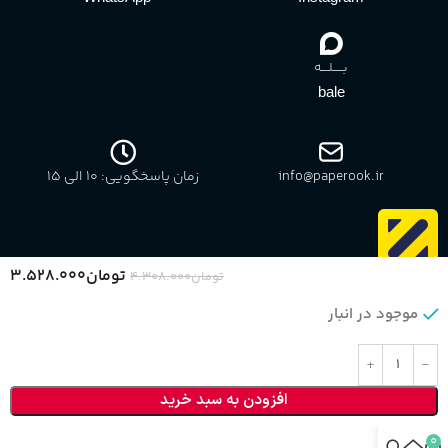
بـــــلــــه
bale
info@paperook.ir
زمان پاسخگویی: 10 الی ۱5
تومان
۳.۵۲۸.۰۰۰
تومان
۴.۳۰۸.۰۰۰
موجود در انبار
بازگشت به بالا
کلیه حقوق برای وبسایت پاپروک محفوظ است.
افزودن به سبد خرید
0