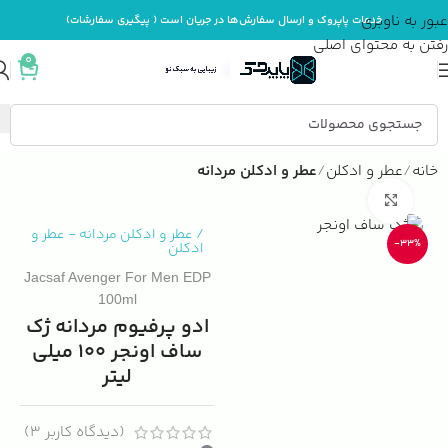
عبور به ناوبری
خدمات پاپروک و ارسال سفارش‌ها در جریان است ( پیگیری سفارشات)
رفتن به محتوای اصلی
0
خانه
عطر و ادکلن
عطر و ادکلن مردانه
بزرگنمایی تصویر
/
عطر و ادکلن مردانه
-
عطر و
-33%
ادکلن
Jacsaf Avenger For Men EDP
100ml
ادو پرفیوم مردانه ژک
ساف اونجر 100 میلی
لیتر
(دیدگاه کاربر
3
)