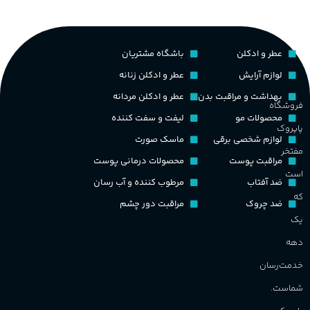
کشور مبدا برند
فرانسه
م
میوه‌ها و مرکبات، وانیل،
نت‌های چوبی
طبع
تلخ
,
گرم
عطر و ادکلن
باشگاه مشتریان
ط
لوازم آرایش
عطر و ادکلن زنانه
غلظت
بهداشت و مراقبت بدن
عطر و ادکلن مردانه
فروشگاه
گ
محصولات مو
لیفت و سفت کننده
اکسترکت دو پرفیوم
پاپروک
لوازم شخصی برقی
ماسک صورت
گ
مفتخر
گروه بویایی
میوه ای
مراقبت پوست
محصولات درمانی پوست
است
PA_
ضد آفتاب
مرطوب کننده و آب رسان
که
ماندگاری
بالا
ضد چروک
مراقبت دور چشم
ن
یک
ش
مناسب برای
م
دهه
خدمت‌رسان
آقایان
,
خانم ها
شماست.