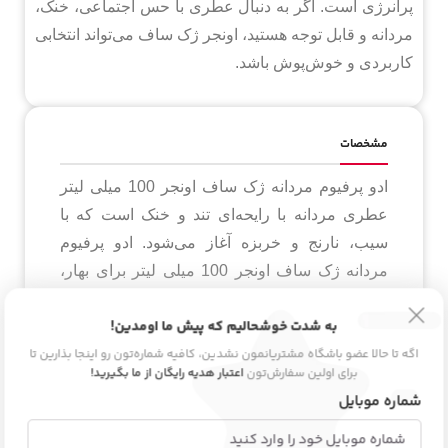
پرانرژی است. اگر به دنبال عطری با حس اجتماعی، خنک،
مردانه و قابل توجه هستید، اونجر ژک ساف می‌تواند انتخابی
کاربردی و خوش‌پوش باشد.
مشخصات
ادو پرفیوم مردانه ژک ساف اونجر 100 میلی لیتر
عطری مردانه با رایحه‌ای تند و خنک است که با
سیب، نارنج و خربزه آغاز می‌شود. ادو پرفیوم
مردانه ژک ساف اونجر 100 میلی لیتر برای بهار،
تابستان، جلسات کاری و ملاقات‌های رسمی
به شدت خوشحالیم که پیش ما اومدین!
انتخابی شیک و پرانرژی است.
اگه تا حالا عضو باشگاه مشتریانمون نشدین، کافیه شماره‌تون رو اینجا بذارین تا
برای اولین سفارش‌تون
اعتبار هدیه رایگان از ما بگیرید!
شماره موبایل
اطلاعات محصول