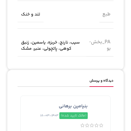
طبع
تند و خنک
PA_بخش-
سیب، نارنج، خربزه، یاسمین، زنبق
بو
کوهی، پاتچولی، عنبر، مشک
دیدگاه و پرسش
بنیامین برهانی
(مالک تایید شده)
1403-03-18