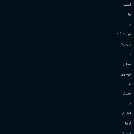
است.
ما
در
فروشگاه
پاپروک
با
شعار
زیبایی
به
سبک
نو!
افتخار
آن‌را
داریم