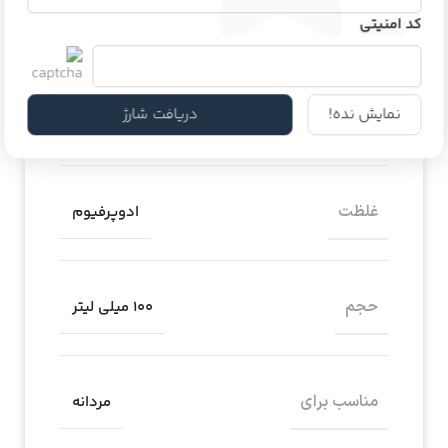
برند
ژک ساف
کد امنیتی
نمایش نده!
دریافت شارژ
کشور مبدا برند
ایران
غلظت
ادوپرفیوم
حجم
100 میلی لیتر
مناسب برای
مردانه