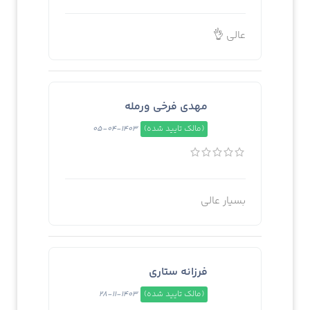
عالی 👌
مهدی فرخی ورمله
(مالک تایید شده)
1403-04-05
بسیار عالی
فرزانه ستاری
(مالک تایید شده)
1403-11-28