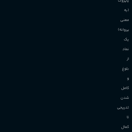
پاپروک
برند
Sanchez
(به
معنی
پروانه)
یک
نماد
از
بلوغ
و
کامل
شدن
تدریجی
تا
کمال