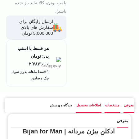
پلمپ بودن، کالا نباید باز شده
باشد).
ارسال رایگان برای
سفارش های بالای
5,000,000 تومان
هر قسط با اسنپ
پی:
تومان
۲٬۷۸۷٬۰۰۰
4 قسط ماهانه. بدون سود،
چک و ضامن.
معرفی
مشخصات
اطلاعات محصول
دیدگاه و پرسش
معرفی
ادکلن بیژن مردانه | Bijan for Man