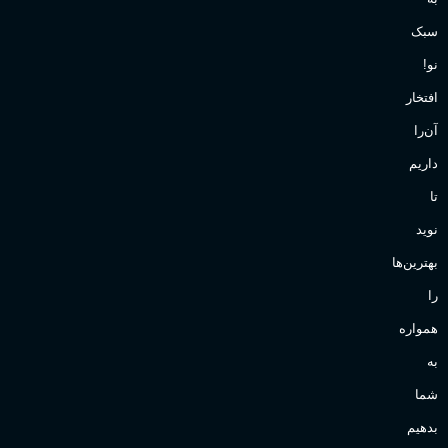
سبک
نو!
افتخار
آن‌را
داریم
تا
نوید
بهترین‌ها
را
همواره
به
شما
بدهیم