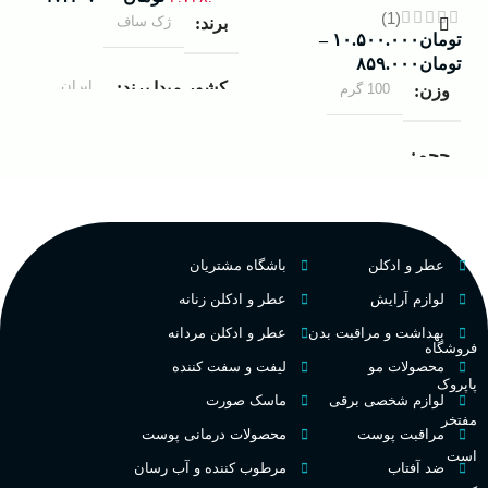
(1)
ژک ساف
برند
تومان
۱۰.۵۰۰.۰۰۰
–
۰۰۰
تومان
۸۵۹.۰۰۰
ب
ایران
کشور مبدا برند
100 گرم
وزن
ک
مردانه
مناسب برای
حجم
غ
۱۰۰ میلی لیتر
,
دکانت (10
گروه بویایی
میلی لیتر)
ح
عطر و ادکلن
باشگاه مشتریان
چوبی میوه‌ای مرکباتی
عالی
پخش بو
لوازم آرایش
عطر و ادکلن زنانه
م
PA_بخش-بو
بهداشت و مراقبت بدن
عطر و ادکلن مردانه
فروشگاه
فرانسه
کشور مبدا برند
محصولات مو
لیفت و سفت کننده
پاپروک
م
میوه‌ها و مرکبات، وانیل،
لوازم شخصی برقی
ماسک صورت
نت‌های چوبی
تلخ
,
گرم
طبع
مفتخر
مراقبت پوست
محصولات درمانی پوست
ط
است
ضد آفتاب
مرطوب کننده و آب رسان
غلظت