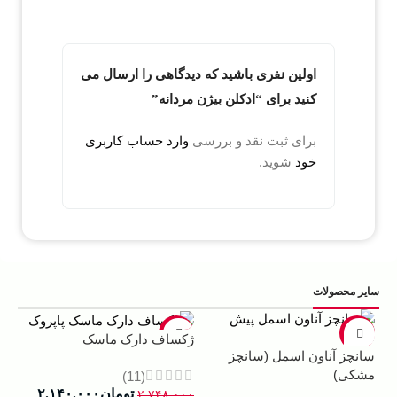
اولین نفری باشید که دیدگاهی را ارسال می
کنید برای “ادکلن بیژن مردانه”
برای ثبت نقد و بررسی
وارد حساب کاربری
خود
شوید.
سایر محصولات
5%
-22%
-13%
ژکساف دارک ماسک
سانچز آناون اسمل (سانچز
ادو
مشکی)
داوینچ
(11)
تومان
۲.۱۴۰.۰۰۰
۲.۷۴۸.۰۰۰