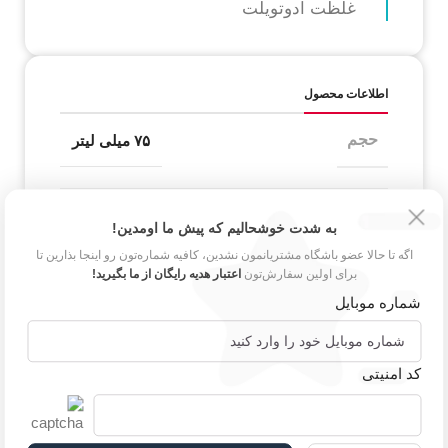
غلظت ادوتویلت
اطلاعات محصول
حجم
۷۵ میلی لیتر
به شدت خوشحالیم که پیش ما اومدین!
مناسب برای
آقایان
اگه تا حالا عضو باشگاه مشتریانمون نشدین، کافیه شماره‌تون رو اینجا بذارین تا
برای اولین سفارش‌تون
اعتبار هدیه رایگان از ما بگیرید!
شماره موبایل
ماندگاری
بسیار خوب
کد امنیتی
گروه بویایی
شرقی فوژه