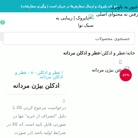
عبور به ناوبری
خدمات پاپروک و ارسال سفارش‌ها در جریان است ( پیگیری سفارشات)
رفتن به محتوای اصلی
0
خانه
عطر و ادکلن
عطر و ادکلن مردانه
بزرگنمایی تصویر
/
عطر و ادکلن
-
n
-
عطر و
-27%
ادکلن مردانه
ادکلن بیژن مردانه
درخواست مرجوع کردن کالا با
دلیل "انصراف از خرید" تنها در
صورتی قابل تایید است که کالا در
شرایط اولیه باشد (در صورت