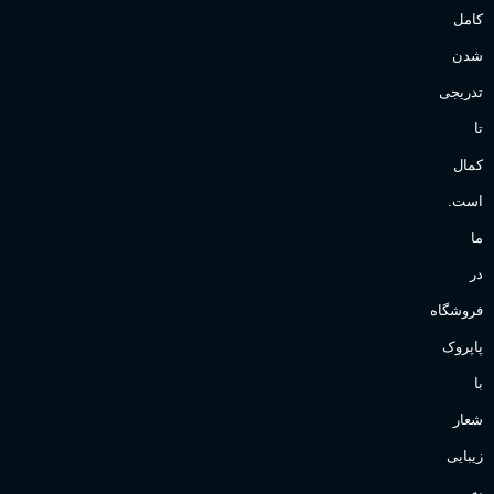
کامل
شدن
تدریجی
تا
کمال
است.
ما
در
فروشگاه
پاپروک
با
شعار
زیبایی
به