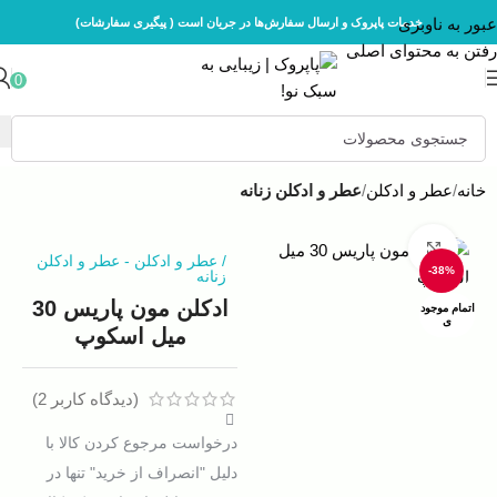
عبور به ناوبری
خدمات پاپروک و ارسال سفارش‌ها در جریان است ( پیگیری سفارشات)
رفتن به محتوای اصلی
0
خانه
عطر و ادکلن
عطر و ادکلن زنانه
بزرگنمایی تصویر
/
عطر و ادکلن
-
عطر و ادکلن
-38%
زنانه
ادکلن مون پاریس 30
اتمام موجود
ی
میل اسکوپ
(دیدگاه کاربر
2
)
درخواست مرجوع کردن کالا با
دلیل "انصراف از خرید" تنها در