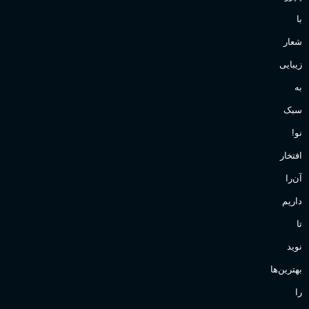
با
شعار
زیبایی
به
سبک
نو!
افتخار
آن‌را
داریم
تا
نوید
بهترین‌ها
را