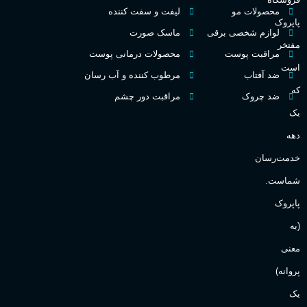
غلظت
محصولات مو
لیفت و سفت کننده
پاپروک
گ
لوازم شخصی برقی
ماسک صورت
مفتخر
اکسترکت دو پرفیوم
مراقبت پوست
محصولات درمانی پوست
گ
است
ضد آفتاب
مرطوب کننده و آب رسان
میوه ای
گروه بویایی
که
ضد چروک
مراقبت دور چشم
PA_
یک
بالا
ماندگاری
دهه
ن
ش
خدمت‌رسان
مناسب برای
ع
شماست.
آقایان
,
خانم ها
پاپروک
(به
Sanchez
برند
معنی
پروانه)
یک