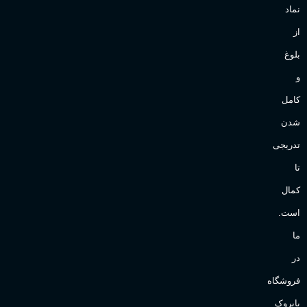
نماد
از
بلوغ
و
کامل
شدن
تدریجی
تا
کمال
است.
ما
در
فروشگاه
پاپروک