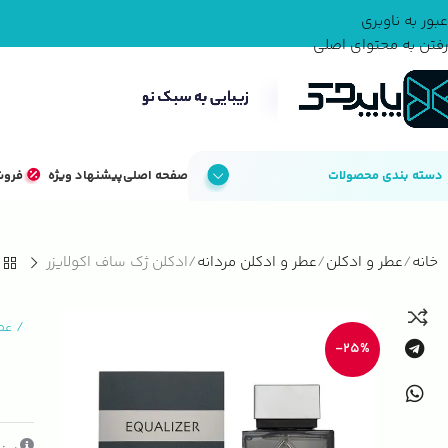
عبور به ناوبری
رفتن به محتوای اصلی
دسته بندی محصولات
صفحه اصلی
پیشنهاد ویژه
فروش
خانه
عطر و ادکلن
عطر و ادکلن مردانه
ادکلن ژک ساف اکولایزر
/
عط
-25%