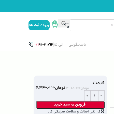
0
ورود / ثبت نام
پاسخگویی 10 الی 15
91031714
021
قیمت
تومان
۲.۳۴۰.۰۰۰
تومان
۳.۱۰۸.۰۰۰
افزودن به سبد خرید
گارانتی اصالت و سلامت فیزیکی کالا