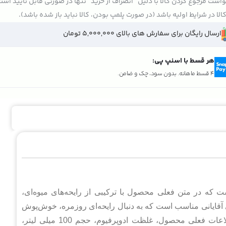
است مرجوع کردن کالا با دلیل "انصراف از خرید" تنها در صورتی قابل تایید اس
الا در شرایط اولیه باشد (در صورت پلمپ بودن، کالا نباید باز شده باشد).
ارسال رایگان برای سفارش های بالای 5,000,000 تومان
هر قسط با اسنپ پی:
4 قسط ماهانه. بدون سود، چک و ضامن.
 که در متن فعلی محصول با ترکیبی از رایحه‌های میوه‌ای،
آقایانی مناسب است که به دنبال رایحه‌ای روزمره، خوش‌پوش
و در عین حال دارای شخصیت چوبی و ادویه‌ای هستند. در اطلاعات فعلی محصول، غلظت ادوپرفیوم، حجم 100 میلی لیتر،