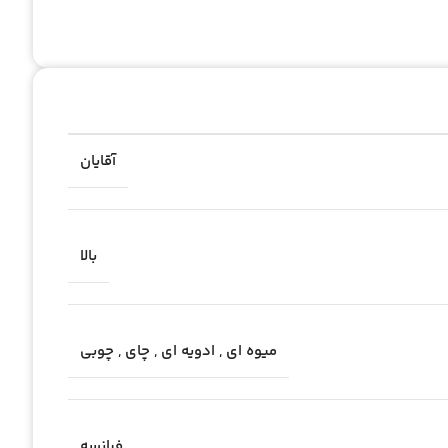
آقایان
بالا
میوه ای
,
ادویه ای
,
چای
,
چوبی
فرانسه