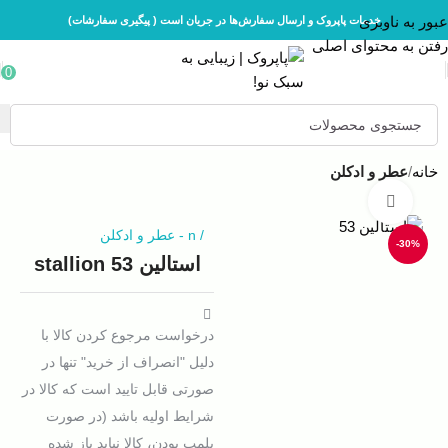
عبور به ناوبری
خدمات پاپروک و ارسال سفارش‌ها در جریان است ( پیگیری سفارشات)
رفتن به محتوای اصلی
0
خانه
عطر و ادکلن
بزرگنمایی تصویر
/
n
-
عطر و ادکلن
-30%
استالین 53 stallion
درخواست مرجوع کردن کالا با
دلیل "انصراف از خرید" تنها در
صورتی قابل تایید است که کالا در
شرایط اولیه باشد (در صورت
پلمپ بودن، کالا نباید باز شده