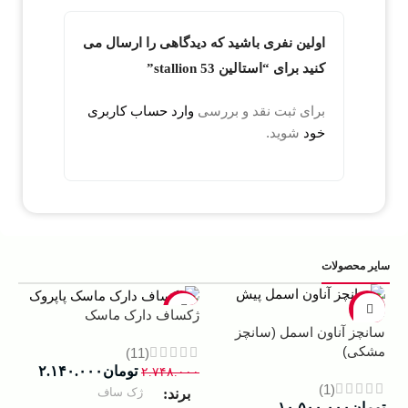
اولین نفری باشید که دیدگاهی را ارسال می
کنید برای “استالین 53 stallion”
برای ثبت نقد و بررسی
وارد حساب کاربری
خود
شوید.
سایر محصولات
5%
-22%
-13%
ژکساف دارک ماسک
سانچز آناون اسمل (سانچز
ادو
مشکی)
داوینچ
(11)
تومان
۲.۱۴۰.۰۰۰
۲.۷۴۸.۰۰۰
(1)
ژک ساف
برند
تومان
۱۰.۵۰۰.۰۰۰
–