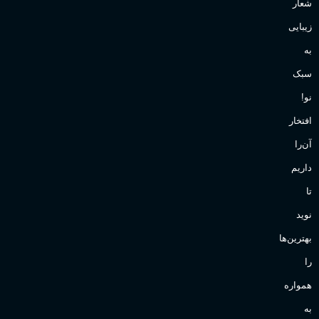
شعار
زیبایی
به
سبک
نو!
افتخار
آن‌را
داریم
تا
نوید
بهترین‌ها
را
همواره
به