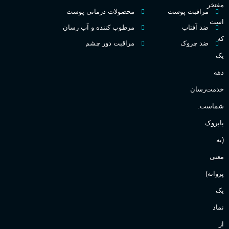
مفتخر
اکسترکت دو پرفیوم
مراقبت پوست
محصولات درمانی پوست
گ
است
ضد آفتاب
مرطوب کننده و آب رسان
میوه ای
گروه بویایی
که
ضد چروک
مراقبت دور چشم
PA_
یک
بالا
ماندگاری
دهه
ن
ش
خدمت‌رسان
مناسب برای
ع
شماست.
آقایان
,
خانم ها
پاپروک
(به
Sanchez
برند
معنی
پروانه)
یک
نماد
از