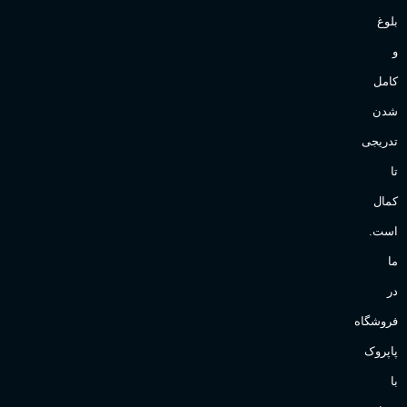
بلوغ
و
کامل
شدن
تدریجی
تا
کمال
است.
ما
در
فروشگاه
پاپروک
با