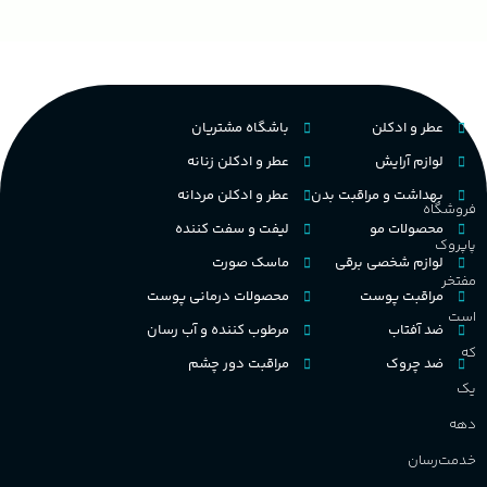
ح
چوبی میوه‌ای مرکباتی
عالی
پخش بو
م
PA_بخش-بو
فرانسه
کشور مبدا برند
عطر و ادکلن
باشگاه مشتریان
میوه‌ها و مرکبات، وانیل،
م
نت‌های چوبی
تلخ
,
گرم
طبع
لوازم آرایش
عطر و ادکلن زنانه
ط
بهداشت و مراقبت بدن
عطر و ادکلن مردانه
فروشگاه
غلظت
محصولات مو
لیفت و سفت کننده
پاپروک
گ
لوازم شخصی برقی
ماسک صورت
اکسترکت دو پرفیوم
مفتخر
مراقبت پوست
محصولات درمانی پوست
گ
است
ضد آفتاب
مرطوب کننده و آب رسان
میوه ای
گروه بویایی
که
ضد چروک
مراقبت دور چشم
PA_
یک
بالا
ماندگاری
دهه
ن
ش
خدمت‌رسان
م
مناسب برای