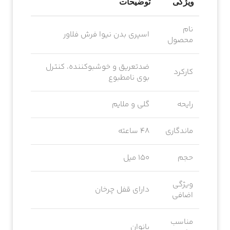
ویژگی
توضیحات
نام
اسپری بدن نیوا فرش فلاور
محصول
ضدتعریق و خوشبوکننده، کنترل
کارکرد
بوی نامطبوع
رایحه
گلی و ملایم
ماندگاری
۴۸ ساعته
حجم
150 میل
ویژگی
دارای قفل چرخان
اضافی
مناسب
بانوان