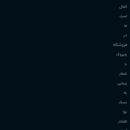
کمال
است.
ما
در
فروشگاه
پاپروک
با
شعار
زیبایی
به
سبک
نو!
افتخار