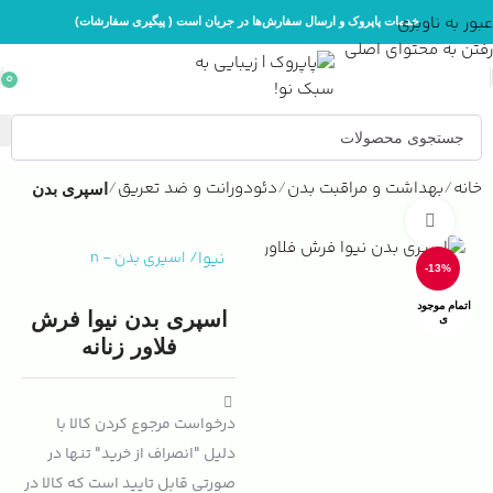
عبور به ناوبری
خدمات پاپروک و ارسال سفارش‌ها در جریان است ( پیگیری سفارشات)
رفتن به محتوای اصلی
0
خانه
بهداشت و مراقبت بدن
دئودورانت و ضد تعریق
اسپری بدن
بزرگنمایی تصویر
نیوا
/
اسپری بدن
-
n
-13%
اتمام موجود
اسپری بدن نیوا فرش
ی
فلاور زنانه
درخواست مرجوع کردن کالا با
دلیل "انصراف از خرید" تنها در
صورتی قابل تایید است که کالا در