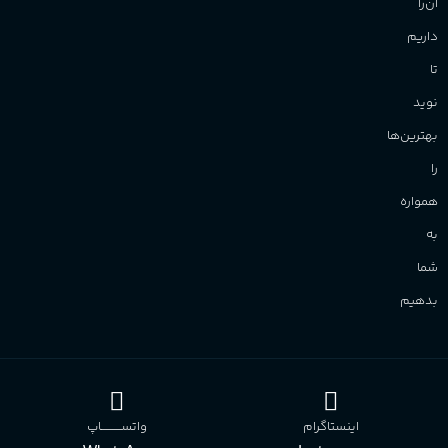
آن‌را
داریم
تا
نوید
بهترین‌ها
را
همواره
به
شما
بدهیم
اینستاگرام
واتســــــــــاپ