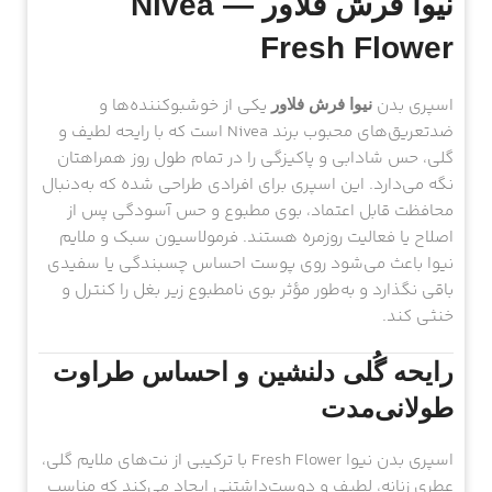
نیوا فرش فلاور — Nivea
Fresh Flower
اسپری بدن
یکی از خوشبوکننده‌ها و
نیوا فرش فلاور
ضدتعریق‌های محبوب برند Nivea است که با رایحه لطیف و
گلی، حس شادابی و پاکیزگی را در تمام طول روز همراهتان
نگه می‌دارد. این اسپری برای افرادی طراحی شده که به‌دنبال
محافظت قابل اعتماد، بوی مطبوع و حس آسودگی پس از
اصلاح یا فعالیت روزمره هستند. فرمولاسیون سبک و ملایم
نیوا باعث می‌شود روی پوست احساس چسبندگی یا سفیدی
باقی نگذارد و به‌طور مؤثر بوی نامطبوع زیر بغل را کنترل و
خنثی کند.
رایحه گُلی دلنشین و احساس طراوت
طولانی‌مدت
اسپری بدن نیوا Fresh Flower با ترکیبی از نت‌های ملایم گلی،
عطری زنانه، لطیف و دوست‌داشتنی ایجاد می‌کند که مناسب