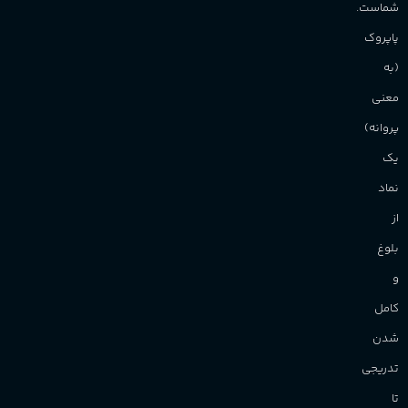
شماست.
آقایان
,
خانم ها
پاپروک
(به
Sanchez
برند
معنی
پروانه)
یک
نماد
از
بلوغ
و
کامل
شدن
تدریجی
تا