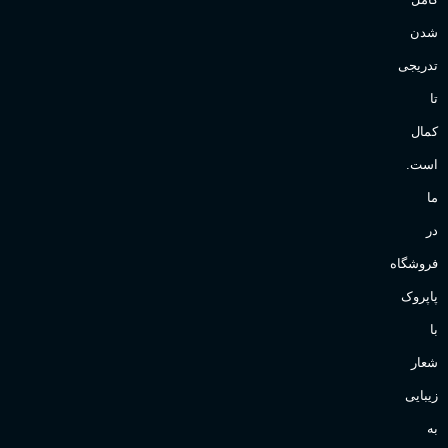
شدن
تدریجی
تا
کمال
است.
ما
در
فروشگاه
پاپروک
با
شعار
زیبایی
به