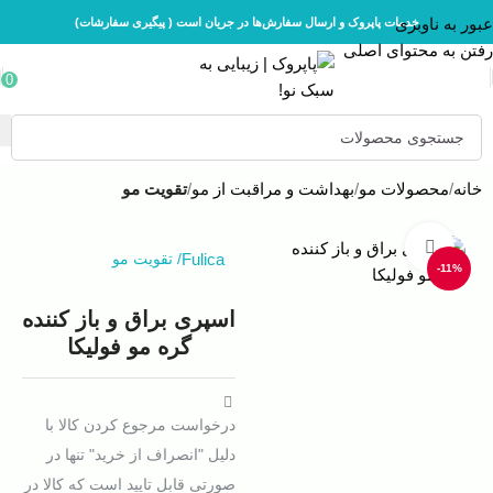
عبور به ناوبری
خدمات پاپروک و ارسال سفارش‌ها در جریان است ( پیگیری سفارشات)
رفتن به محتوای اصلی
0
خانه
محصولات مو
بهداشت و مراقبت از مو
تقویت مو
بزرگنمایی تصویر
Fulica
/
تقویت مو
-11%
اسپری براق‌ و باز کننده
گره مو فولیکا
درخواست مرجوع کردن کالا با
دلیل "انصراف از خرید" تنها در
صورتی قابل تایید است که کالا در