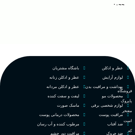
مردانه
مناسب برای
حجم
غ
۱۰۰ میلی لیتر
,
دکانت (10
گروه بویایی
میلی لیتر)
ح
چوبی میوه‌ای مرکباتی
عالی
پخش بو
م
PA_بخش-بو
فرانسه
کشور مبدا برند
عطر و ادکلن
باشگاه مشتریان
م
میوه‌ها و مرکبات، وانیل،
نت‌های چوبی
تلخ
,
گرم
طبع
لوازم آرایش
عطر و ادکلن زنانه
ط
بهداشت و مراقبت بدن
عطر و ادکلن مردانه
فروشگاه
غلظت
محصولات مو
لیفت و سفت کننده
پاپروک
گ
لوازم شخصی برقی
ماسک صورت
مفتخر
اکسترکت دو پرفیوم
مراقبت پوست
محصولات درمانی پوست
گ
است
ضد آفتاب
مرطوب کننده و آب رسان
میوه ای
گروه بویایی
که
ضد چروک
مراقبت دور چشم