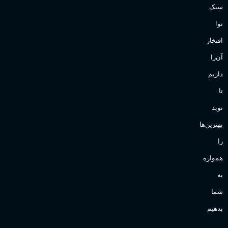
سبک
نو!
افتخار
آن‌را
داریم
تا
نوید
بهترین‌ها
را
همواره
به
شما
بدهیم