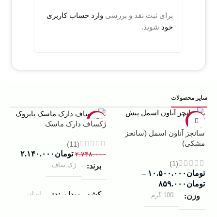
برای ثبت نقد و بررسی
وارد حساب کاربری
خود
شوید.
سایر محصولات
5%
-22%
-13%
ژکساف دارک ماسک
سانچز آناون اسمل (سانچز
ادو
مشکی)
داوینچ
(11)
تومان
۲.۱۴۰.۰۰۰
۲.۷۴۸.۰۰۰
(1)
ژک ساف
برند
تومان
۱۰.۵۰۰.۰۰۰
–
۰۰۰
تومان
۸۵۹.۰۰۰
ب
ایران
کشور مبدا برند
100 گرم
وزن
ک