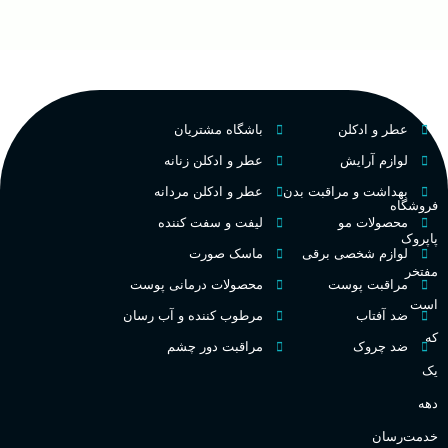
ح
چوبی میوه‌ای مرکباتی
عالی
پخش بو
م
PA_بخش-بو
فرانسه
کشور مبدا برند
عطر و ادکلن
باشگاه مشتریان
م
میوه‌ها و مرکبات، وانیل،
نت‌های چوبی
تلخ
,
گرم
طبع
لوازم آرایش
عطر و ادکلن زنانه
ط
بهداشت و مراقبت بدن
عطر و ادکلن مردانه
فروشگاه
غلظت
محصولات مو
لیفت و سفت کننده
پاپروک
گ
لوازم شخصی برقی
ماسک صورت
مفتخر
اکسترکت دو پرفیوم
مراقبت پوست
محصولات درمانی پوست
گ
است
ضد آفتاب
مرطوب کننده و آب رسان
میوه ای
گروه بویایی
که
ضد چروک
مراقبت دور چشم
PA_
یک
بالا
ماندگاری
دهه
ن
ش
خدمت‌رسان
مناسب برای
ع