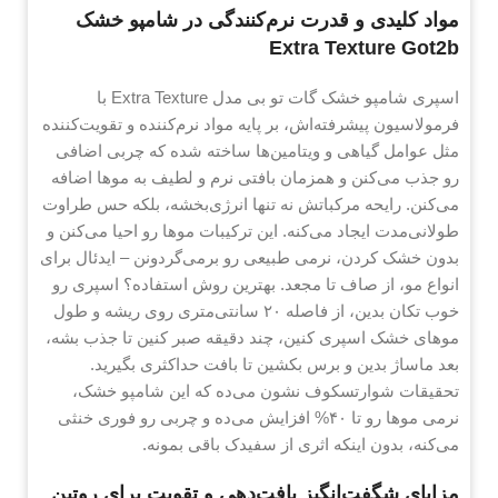
مواد کلیدی و قدرت نرم‌کنندگی در شامپو خشک
Extra Texture Got2b
اسپری شامپو خشک گات تو بی مدل Extra Texture با
فرمولاسیون پیشرفته‌اش، بر پایه مواد نرم‌کننده و تقویت‌کننده
مثل عوامل گیاهی و ویتامین‌ها ساخته شده که چربی اضافی
رو جذب می‌کنن و همزمان بافتی نرم و لطیف به موها اضافه
می‌کنن. رایحه مرکباتش نه تنها انرژی‌بخشه، بلکه حس طراوت
طولانی‌مدت ایجاد می‌کنه. این ترکیبات موها رو احیا می‌کنن و
بدون خشک کردن، نرمی طبیعی رو برمی‌گردونن – ایدئال برای
انواع مو، از صاف تا مجعد. بهترین روش استفاده؟ اسپری رو
خوب تکان بدین، از فاصله ۲۰ سانتی‌متری روی ریشه و طول
موهای خشک اسپری کنین، چند دقیقه صبر کنین تا جذب بشه،
بعد ماساژ بدین و برس بکشین تا بافت حداکثری بگیرید.
تحقیقات شوارتسکوف نشون می‌ده که این شامپو خشک،
نرمی موها رو تا ۴۰% افزایش می‌ده و چربی رو فوری خنثی
می‌کنه، بدون اینکه اثری از سفیدک باقی بمونه.
مزایای شگفت‌انگیز بافت‌دهی و تقویت برای روتین