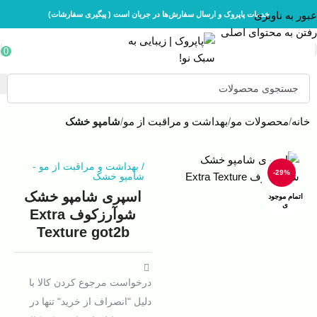
عبور به ناوبری
خدمات پاپروک و ارسال سفارش‌ها در جریان است ( پیگیری سفارشات)
رفتن به محتوای اصلی
0
خانه
محصولات مو
بهداشت و مراقبت از مو
شامپو خشک
/
بهداشت و مراقبت از مو
-
-29%
شامپو خشک
بزرگنمایی تصویر
اسپری شامپو خشک
اتمام موجود
ی
شوآرزکوف Extra
Texture got2b
درخواست مرجوع کردن کالا با
دلیل "انصراف از خرید" تنها در