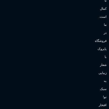
تا
کمال
است.
ما
در
فروشگاه
پاپروک
با
شعار
زیبایی
به
سبک
نو!
افتخار