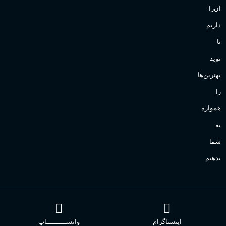
آن‌را
داریم
تا
نوید
بهترین‌ها
را
همواره
به
شما
بدهیم
اینستاگرام
واتســــــــــاپ