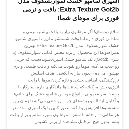
اسپری شامپو خشک شوارتسکوف مدل
Extra Texture Got2b: بافت و نرمی
فوری برای موهای شما!
سلام دوستان! اگر موهاتون نیاز به بافت بیشتر، نرمی و
شادابی فوری داره اما وقت شستشو ندارین، اسپری شامپو
خشک شوارتسکوف مدل Extra Texture Got2b بهترین
همراهتونه! این محصول از برند معتبر آلمانی شوارتسکوف (با
سری Got2b)، یک شامپو خشک اسپری‌شونده‌ست که چربی
رو جذب می‌کنه، موها رو تقویت می‌کنه و بافت طبیعی و نرم
بهشون می‌ده – بدون نیاز به آبکشی. هدف اصلیش
نرم‌کنندگی، لطافت‌بخشی و تازه کردن موها با رایحه
انرژی‌بخش مرکباته که ساعت‌ها ماندگاری داره. سازگار با
پوست سر معمولی و انواع مو، این شامپو خشک برای خانم‌ها
و آقایان ایدئاله و ریشه‌های چرب رو خنثی می‌کنه تا زمان بین
شستشوها افزایش پیدا کنه. تصور کنین با یک اسپری ساده در
هر مکانی – از خانه تا سفر – موهاتون تمیز، سالم و پر از بافت
بشه، بدون هیچ اثر قابل مشاهده از برس کشیدن!