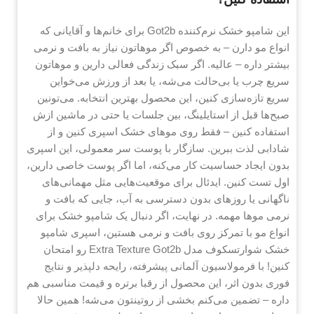
این شامپو خشک نرم‌کننده Got2b برای خانم‌ها و آقایانی که
انواع مو دارن – به خصوص اگر موهاتون نیاز به بافت و نرمی
بیشتر داره – عالیه. اگر سبک زندگی فعالی دارین و موهاتون
سریع چرب یا بی‌حالت می‌شه، یا بعد از ورزش می‌خواین
سریع تازه‌سازی کنین، این محصول بهترین انتخابه. می‌تونین
صبح‌ها قبل از استایلینگ، بین جلسات یا حتی در ماشین ازش
استفاده کنین – فقط روی موهای خشک اسپری کنین و از
شادابی لذت ببرین. سازگار با پوست سر معمولی، این اسپری
بدون ایجاد حساسیت کار می‌کنه، اما اگر پوست خاصی دارین،
اول تست کنین. ایدئال برای موقعیت‌هایی مثل مهمانی‌های
ناگهانی یا روزهای بدون دسترسی به آب، جایی که بافت و
نرمی موها مهمه. در نهایت، اگر دنبال یک شامپو خشک برای
انواع مو با تمرکز روی بافت و نرمی هستین، اسپری شامپو
خشک شوارتسکوف مدل Extra Texture Got2b رو امتحان
کنین! با فرمولاسیون آلمانی پیشرفته، رایحه دلپذیر و نتایج
فوری بدون اثر، این محصول از رقبا برتره و قیمت مناسبی هم
داره – تضمین می‌کنم بخشی از روتینتون می‌شه! همین حالا