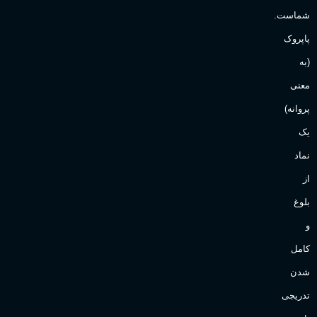
شماست.
آقایان
,
خانم ها
پاپروک
(به
Sanchez
برند
معنی
پروانه)
یک
نماد
از
بلوغ
و
کامل
شدن
تدریجی