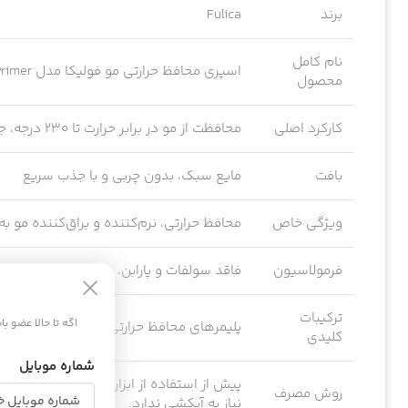
برند
Fulica
نام کامل
اسپری محافظ حرارتی مو فولیکا مدل Heat Primer
محصول
کارکرد اصلی
محافظت از مو در برابر حرارت تا ۲۳۰ درجه، جلوگیری از خشکی و آسیب
بافت
مایع سبک، بدون چربی و با جذب سریع
ویژگی خاص
محافظ حرارتی، نرم‌کننده و براق‌کننده مو ب
فرمولاسیون
فاقد سولفات و پارابن، مناسب برای موهای ر
ترکیبات
اگه تا حالا عضو ب
پلیمرهای محافظ حرارتی، ویتامین E، عوامل نرم‌کننده و براق‌کننده مو
کلیدی
شماره موبایل
روش مصرف
نیاز به آبکشی ندارد.