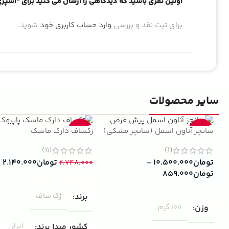
اولین نفری باشید که دیدگاهی را ارسال می کنید برای “اسپری
برای ثبت نقد و بررسی
وارد حساب کاربری خود
شوید.
سایر محصولات
سانچز آناون اسمل (سانچز مشکی)
ژکساف دارک ماسک
-22%
-13%
(11)
(1)
تومان
۱۰.۵۰۰.۰۰۰
–
تومان
۲.۱۴۰.۰۰۰
۲.۷۴۸.۰۰۰
تومان
۸۵۹.۰۰۰
افزودن به سبد خرید
انتخاب گزینه ها
برند
ژک ساف
وزن
100 گرم
کشور مبدا برند
ایران