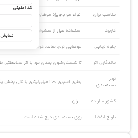
کد امنیتی
مناسب برای
انواع مو به‌ویژه موهای خشک، شکننده، رنگ
کاربرد
استفاده قبل از سشوار، اتوی مو، بابلیس یا س
نمایش ن
جلوه نهایی
موهایی نرم، صاف، درخشان و محافظت‌شده
ماندگاری اثر
تا شست‌وشوی بعدی مو، با اثر محافظتی طو
نوع
بطری اسپری ۲۰۰ میلی‌لیتری با نازل پخش یکنواخت
بسته‌بندی
کشور سازنده
ایران
تاریخ انقضا
روی بسته‌بندی درج شده است