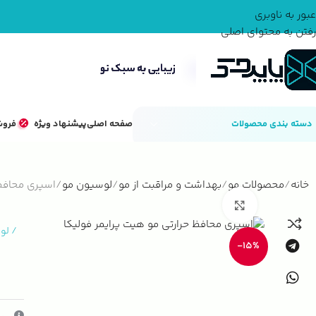
عبور به ناوبری
رفتن به محتوای اصلی
دسته بندی محصولات
صفحه اصلی
پیشنهاد ویژه
فروش
خانه
محصولات مو
بهداشت و مراقبت از مو
لوسیون مو
اسپری محافظ 
بزرگنمایی تصویر
/
لو
-15%