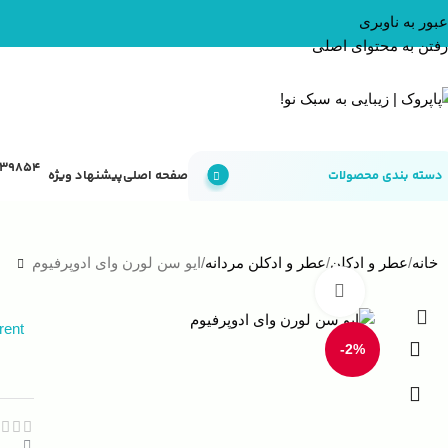
عبور به ناوبری
رفتن به محتوای اصلی
دسته بندی محصولات
صفحه اصلی
پیشنهاد ویژه
خانه
عطر و ادکلن
عطر و ادکلن مردانه
ایو سن لورن وای ادوپرفیوم
بزرگنمایی تصویر
rent
-2%