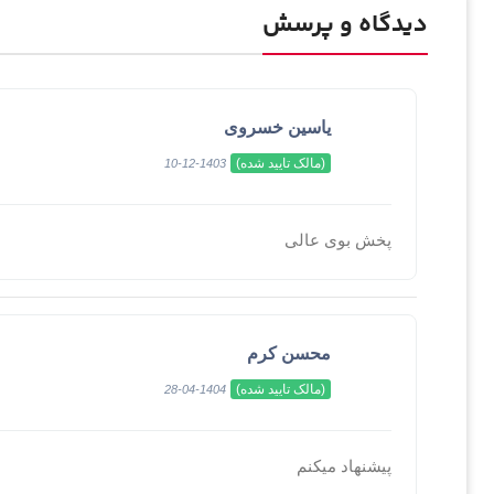
دیدگاه و پرسش
یاسین خسروی
(مالک تایید شده)
1403-12-10
پخش بوی عالی
محسن کرم
(مالک تایید شده)
1404-04-28
پیشنهاد میکنم