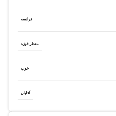
فرانسه
معطر فوژه
خوب
آقایان