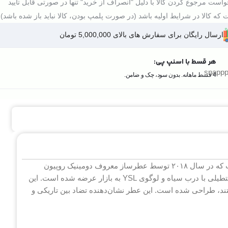
است مرجوع کردن کالا با دلیل "انصراف از خرید" تنها در صورتی قابل تایید
که کالا در شرایط اولیه باشد (در صورت پلمپ بودن، کالا نباید باز شده باشد).
ارسال رایگان برای سفارش های بالای 5,000,000 تومان
هر قسط با اسنپ پی:
4 قسط ماهانه. بدون سود، چک و ضامن.
ایو سن لورن وای ادوپرفیوم یک عطر مردانه با رایحه فوژه و تند است که در سال ۲۰۱۸ توسط عطرساز معروف دومینیک روپیون
طراحی شده است. این عطر با حجم ۱۰۰ میلی لیتر در شیشه‌ای مستطیلی با درب سیاه و لوگوی YSL به بازار عرضه شده است. این
، طراحی شده است. این عطر نشان‌دهنده تضاد بین تاریکی و