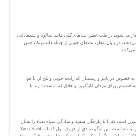
غاز می‌شود. در قلب عطر، نت‌های گلی مانند سالویا و شمعادانی
‌دهند. در پایان عطر، نت‌های چوبی از جمله دانه تونکا، خس
ی‌کنند.
 خصوص در پاییز و زمستان که رایحه چوبی و تلخ آن با هوا
خصوص برای مردان کارآفرین و خلاق که دوست دارند با
رن است که با تک‌پارچگی سفید و سادگی سياه تضاد را نشان
مي‌دهد. لوگوي YSL بر روي درب شيشه به صورت حروف بزرگ نقش بسته است. اين لوگو نمادي از حروف اول كلمات Yves Saint
با كيفيت بالا به رنگ آبي كم‌رنگ است كه نشان‌دهنده تازگي، خلاقيت