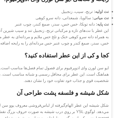
نت اولیه:
ترنج، سیب، زنجبیل
نت میانی:
سالویا، شمعدانی، دانه سرو کوهی
نت پایه:
دانه تونکا، خس خس، سدر، صمغ کندر، چوب عنبر
این عطر با نت‌های تازه و مرکباتی ترنج، زنجبیل تند و سیب شیرین آ
به همراه دانه سرو کوهی خنک و تلخ حس ملایم و مردانه‌ای به عطر می
خس، سدر، صمغ کندر و چوب عنبر حس مردانه‌ای را به رایحه اضافه م
کجا و کی از این عطر استفاده کنید؟
ایو سن لورن وای ادوپرفیوم برای فصول تمام فصل‌ها مناسب است. به
هماهنگ است. این عطر برای محافل رسمی و شبانه مناسب است. به 
شخصیت قوی و جذاب خود تفاوت خود را نشان دهند.
شکل شیشه و فلسفه پشت طراحی آن
شکل شیشه این عطر الهام‌گیرفته از لباس‌فروشی معروف یوو سن لو
Laurent يعني يكي از بزرگترين طراحان مد دنياست. شيشه شفاف 