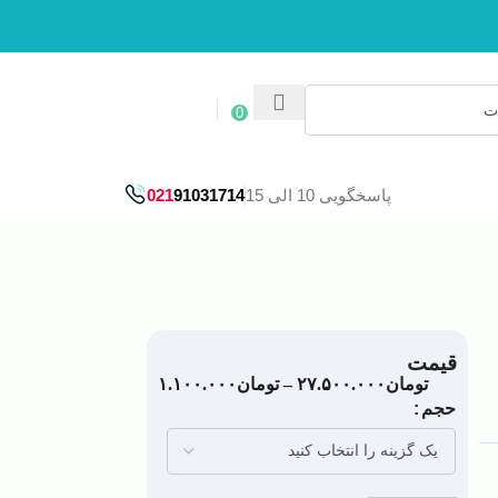
ورود / ثبت نام
0
پاسخگویی 10 الی 15
91031714
021
قیمت
تومان
۲۷.۵۰۰.۰۰۰
–
تومان
۱.۱۰۰.۰۰۰
حجم