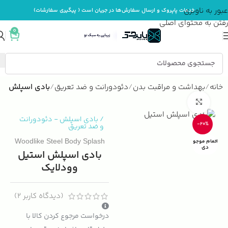
عبور به ناوبری
خدمات پاپروک و ارسال سفارش‌ها در جریان است ( پیگیری سفارشات)
رفتن به محتوای اصلی
0
خانه
بهداشت و مراقبت بدن
دئودورانت و ضد تعریق
بادی اسپلش
بزرگنمایی تصویر
/
بادی اسپلش
-
دئودورانت
-20%
و ضد تعریق
Woodlike Steel Body Splash
اتمام موجو
دی
بادی اسپلش استیل
وودلایک
(دیدگاه کاربر
2
)
درخواست مرجوع کردن کالا با