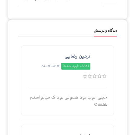
دیدگاه و پرسش
نرمین رضایی
(مالک تایید شده)
1404-04-28
خیلی خوب بود همونی بود ک میخواستم
🙏🙏☺️