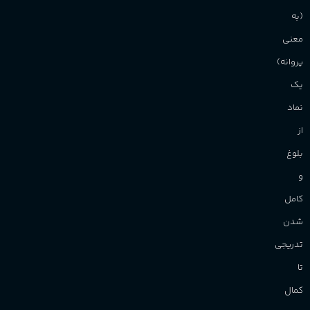
(به
برند
Sanchez
معنی
پروانه)
یک
نماد
از
بلوغ
و
کامل
شدن
تدریجی
تا
کمال