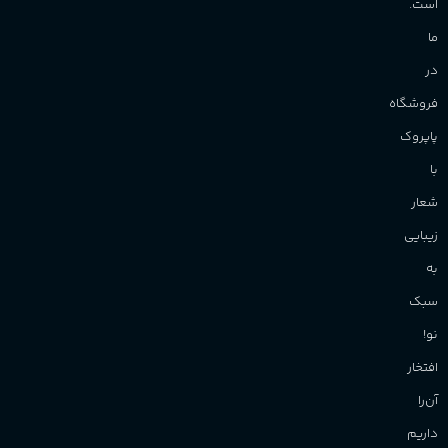
است.
ما
در
فروشگاه
پاپروک
با
شعار
زیبایی
به
سبک
نو!
افتخار
آن‌را
داریم