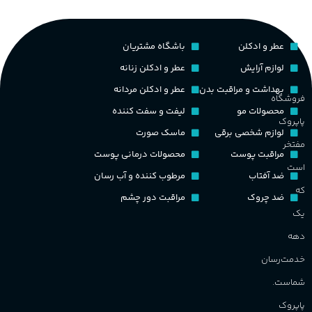
م
PA_بخش-بو
کشور مبدا برند
فرانسه
عطر و ادکلن
باشگاه مشتریان
م
میوه‌ها و مرکبات، وانیل،
نت‌های چوبی
طبع
تلخ
,
گرم
لوازم آرایش
عطر و ادکلن زنانه
ط
بهداشت و مراقبت بدن
عطر و ادکلن مردانه
فروشگاه
غلظت
محصولات مو
لیفت و سفت کننده
پاپروک
گ
لوازم شخصی برقی
ماسک صورت
مفتخر
اکسترکت دو پرفیوم
مراقبت پوست
محصولات درمانی پوست
گ
است
ضد آفتاب
مرطوب کننده و آب رسان
گروه بویایی
میوه ای
که
ضد چروک
مراقبت دور چشم
PA_
یک
ماندگاری
بالا
دهه
ن
ش
خدمت‌رسان
مناسب برای
م
شماست.
آقایان
,
خانم ها
پاپروک