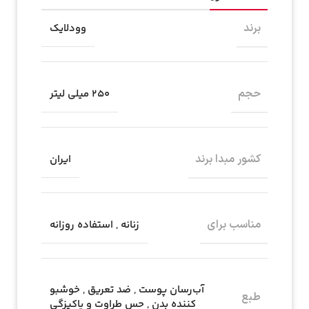
برند
وودلایک
به شدت خوشحالیم که پیش ما اومدین!
حجم
۲۵۰ میلی لیتر
اگه تا حالا عضو باشگاه مشتریانمون نشدین، کافیه شماره‌تون رو اینجا بذارین تا
برای اولین سفارش‌تون
اعتبار هدیه رایگان از ما بگیرید!
شماره موبایل
کشور مبدا برند
ایران
کد امنیتی
مناسب برای
زنانه
,
استفاده روزانه
نمایش نده!
دریافت شارژ
آب‌رسان پوست
,
ضد تعریق
,
خوشبو
طبع
کننده بدن
,
حس طراوت و پاکیزگی