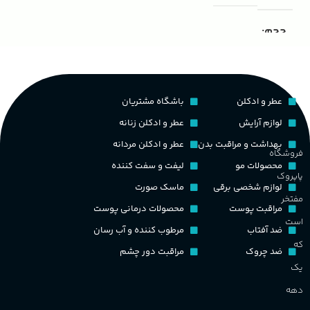
ک
مناسب برای
مردانه
حجم
غ
۱۰۰ میلی لیتر
,
دکانت (10 میلی
گروه بویایی
لیتر)
ح
عطر و ادکلن
باشگاه مشتریان
چوبی میوه‌ای مرکباتی
پخش بو
عالی
لوازم آرایش
عطر و ادکلن زنانه
م
PA_بخش-بو
بهداشت و مراقبت بدن
عطر و ادکلن مردانه
فروشگاه
کشور مبدا برند
فرانسه
محصولات مو
لیفت و سفت کننده
پاپروک
م
میوه‌ها و مرکبات، وانیل،
لوازم شخصی برقی
ماسک صورت
نت‌های چوبی
طبع
تلخ
,
گرم
مفتخر
مراقبت پوست
محصولات درمانی پوست
ط
است
ضد آفتاب
مرطوب کننده و آب رسان
غلظت
که
ضد چروک
مراقبت دور چشم
گ
یک
اکسترکت دو پرفیوم
دهه
گ