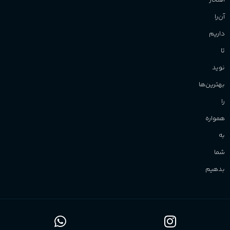
افتخار
آن‌را
داریم
تا
نوید
بهترین‌ها
را
همواره
به
شما
بدهیم