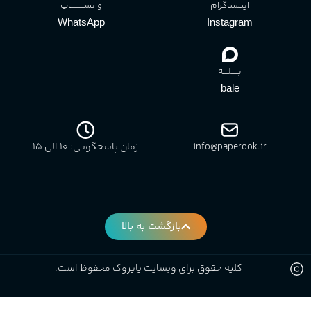
اینستاگرام
واتســــــــــاپ
WhatsApp
Instagram
بـــــلــــه
bale
info@paperook.ir
زمان پاسخگویی: 10 الی ۱5
بازگشت به بالا
کلیه حقوق برای وبسایت پاپروک محفوظ است.