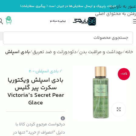
عبور به ناوبری
خدمات پاپروک و ارسال سفارش‌ها در جریان است ( پیگیری سفارشات)
رفتن به محتوای اصلی
0
خانه
بهداشت و مراقبت بدن
دئودورانت و ضد تعریق
بادی اسپلش
/
بادی اسپلش
-
n
-18%
بادی اسپلش ویکتوریا
سکرت پیر گلیس
Victoria’s Secret Pear
Glace
بزرگنمایی تصویر
درخواست مرجوع کردن کالا با
دلیل "انصراف از خرید" تنها در