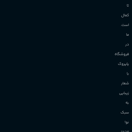
تا
کمال
است.
ما
در
فروشگاه
پاپروک
با
شعار
زیبایی
به
سبک
نو!