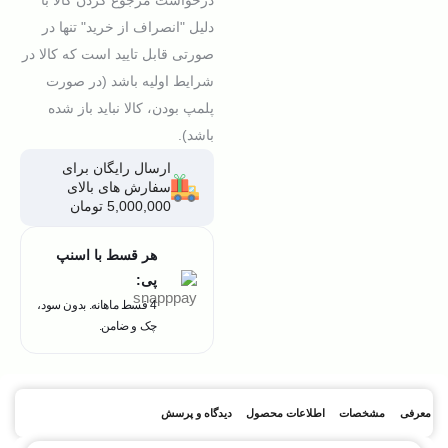
درخواست مرجوع کردن کالا با
دلیل "انصراف از خرید" تنها در
صورتی قابل تایید است که کالا در
شرایط اولیه باشد (در صورت
پلمپ بودن، کالا نباید باز شده
باشد).
ارسال رایگان برای
سفارش های بالای
5,000,000 تومان
هر قسط با اسنپ
پی:
4 قسط ماهانه. بدون سود،
چک و ضامن.
معرفی
مشخصات
اطلاعات محصول
دیدگاه و پرسش