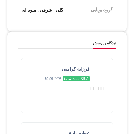
گروه بویایی
گلی
,
شرقی
,
میوه ای
دیدگاه و پرسش
فرزانه کرامتی
(مالک تایید شده)
1403-05-10
عطیه زارع