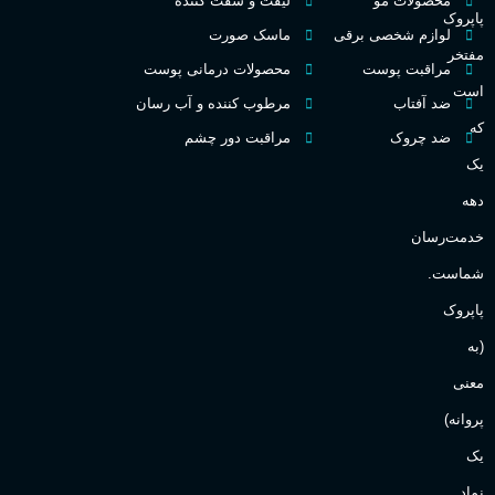
محصولات مو
لیفت و سفت کننده
پاپروک
گ
لوازم شخصی برقی
ماسک صورت
مفتخر
اکسترکت دو پرفیوم
مراقبت پوست
محصولات درمانی پوست
گ
است
ضد آفتاب
مرطوب کننده و آب رسان
میوه ای
گروه بویایی
که
ضد چروک
مراقبت دور چشم
PA_
یک
بالا
ماندگاری
دهه
ن
ش
خدمت‌رسان
مناسب برای
ع
شماست.
آقایان
,
خانم ها
پاپروک
(به
Sanchez
برند
معنی
پروانه)
یک
نماد