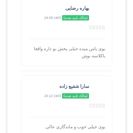
بهاره رضایی
(مالک تایید شده)
1403-09-24
بوی یاس میده خیلی پخش بو داره واقعا
باکلاسه بوش
سارا شفیع زاده
(مالک تایید شده)
1403-12-16
بوی خیلی خوب و ماندگاری عالی