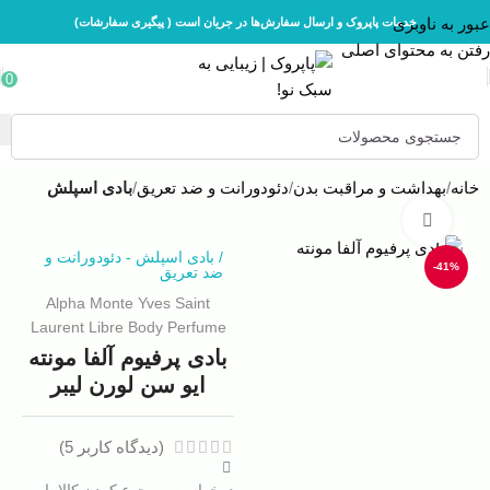
عبور به ناوبری
خدمات پاپروک و ارسال سفارش‌ها در جریان است ( پیگیری سفارشات)
رفتن به محتوای اصلی
0
خانه
بهداشت و مراقبت بدن
دئودورانت و ضد تعریق
بادی اسپلش
بزرگنمایی تصویر
/
بادی اسپلش
-
دئودورانت و
-41%
ضد تعریق
Alpha Monte Yves Saint
Laurent Libre Body Perfume
بادی پرفیوم آلفا مونته
ایو سن لورن لیبر
(دیدگاه کاربر
5
)