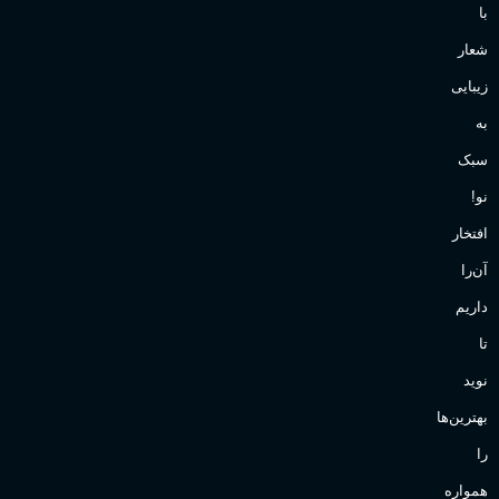
با
شعار
زیبایی
به
سبک
نو!
افتخار
آن‌را
داریم
تا
نوید
بهترین‌ها
را
همواره