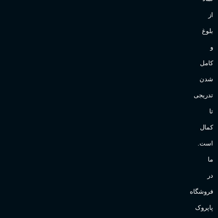
از
بلوغ
و
کامل
شدن
تدریجی
تا
کمال
است.
ما
در
فروشگاه
پاپروک