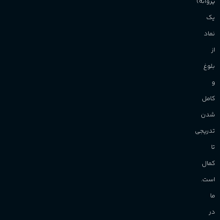
پروانه)
یک
نماد
از
بلوغ
و
کامل
شدن
تدریجی
تا
کمال
است.
ما
در