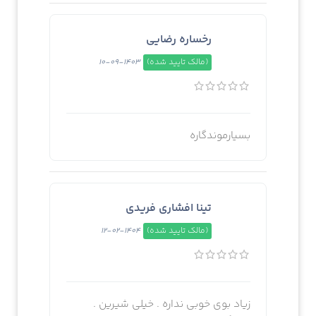
رخساره رضایی
(مالک تایید شده)
1403-09-10
بسیارموندگاره
تینا افشاری فریدی
(مالک تایید شده)
1404-02-12
زیاد بوی خوبی نداره . خیلی شیرین .