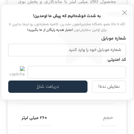
محصول 260 میلی لیتر با ماندگاری و پخش بوی
عالی، برای فصل‌های سرد و بانوانی که رایحه‌ای
به شدت خوشحالیم که پیش ما اومدین!
جذاب و اثرگذار می‌خواهند انتخابی دلنشین است.
اگه تا حالا عضو باشگاه مشتریانمون نشدین، کافیه شماره‌تون رو اینجا بذارین تا
برای اولین سفارش‌تون
اعتبار هدیه رایگان از ما بگیرید!
شماره موبایل
اطلاعات محصول
کد امنیتی
برند
آلفا مونته
نمایش نده!
دریافت شارژ
کشور مبدا برند
ایران
حجم
260 میلی لیتر