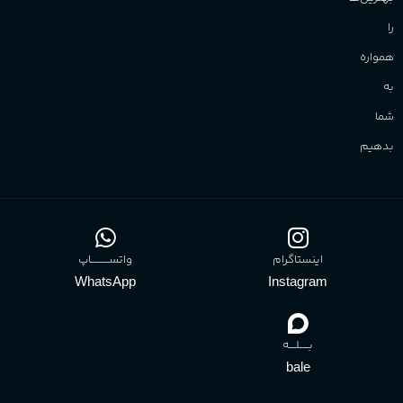
را
همواره
به
شما
بدهیم
اینستاگرام
واتســــــــــاپ
WhatsApp
Instagram
بـــــلــــه
bale