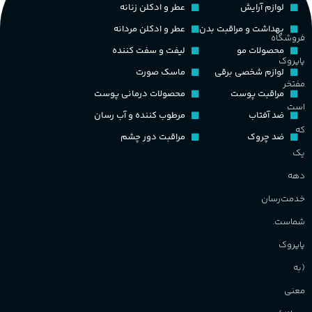
لوازم آرایش
عطر و ادکلن زنانه
غلظت
بهداشت و مراقبت بدن
عطر و ادکلن مردانه
فروشگاه
گ
محصولات مو
لیفت و سفت کننده
اکسترکت دو پرفیوم
پاپروک
لوازم شخصی برقی
ماسک صورت
گ
مفتخر
گروه بویایی
میوه ای
مراقبت پوست
محصولات درمانی پوست
است
PA_
ضد آفتاب
مرطوب کننده و آب رسان
که
ماندگاری
بالا
ضد چروک
مراقبت دور چشم
ن
یک
ش
مناسب برای
م
دهه
خدمت‌رسان
آقایان
,
خانم ها
شماست.
پاپروک
برند
Sanchez
(به
معنی