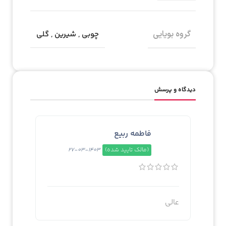
گروه بویایی
چوبی
,
شیرین
,
گلی
دیدگاه و پرسش
فاطمه ربیع
(مالک تایید شده)
1403-03-27
عالی