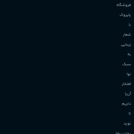
فروشگاه
پاپروک
با
شعار
زیبایی
به
سبک
نو!
افتخار
آن‌را
داریم
تا
نوید
بهترین‌ها