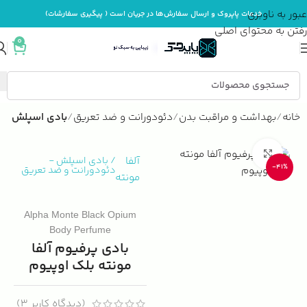
عبور به ناوبری
خدمات پاپروک و ارسال سفارش‌ها در جریان است ( پیگیری سفارشات)
رفتن به محتوای اصلی
0
خانه
بهداشت و مراقبت بدن
دئودورانت و ضد تعریق
بادی اسپلش
بزرگنمایی تصویر
آلفا
/
بادی اسپلش
-
-41%
دئودورانت و ضد تعریق
مونته
Alpha Monte Black Opium
Body Perfume
بادی پرفیوم آلفا
مونته بلک اوپیوم
(دیدگاه کاربر
3
)