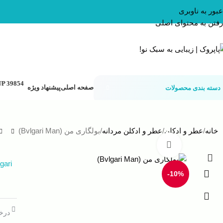
عبور به ناوبری
رفتن به محتوای اصلی
صفحه اصلی
پیشنهاد ویژه
دسته بندی محصولات
خانه
عطر و ادکلن
عطر و ادکلن مردانه
بولگاری من (Bvlgari Man)
بزرگنمایی تصویر
gari
-10%
درخو