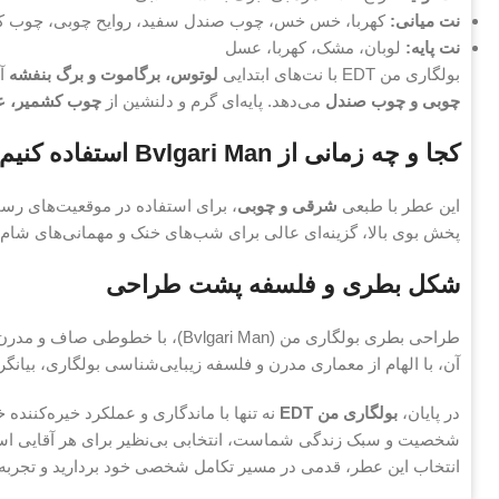
نت میانی:
کهربا، خس خس، چوب صندل سفید، روایح چوبی، چوب کشمی
نت پایه:
لوبان، مشک، کهربا، عسل
بولگاری من EDT با نت‌های ابتدایی
لوتوس، برگاموت و برگ بنفشه
آغ
چوبی و چوب صندل
می‌دهد. پایه‌ای گرم و دلنشین از
چوب کشمیر، ع
کجا و چه زمانی از Bvlgari Man استفاده کنیم:
این عطر با طبعی
شرقی و چوبی
، برای استفاده در موقعیت‌های رس
پخش بوی بالا، گزینه‌ای عالی برای شب‌های خنک و مهمانی‌های ش
شکل بطری و فلسفه پشت طراحی
طراحی بطری بولگاری من (vlgari Man
آن، با الهام از معماری مدرن و فلسفه زیبایی‌شناسی بولگاری، بیا
در پایان،
بولگاری من EDT
نه تنها با ماندگاری و عملکرد خیره‌کننده خ
شخصیت و سبک زندگی شماست، انتخابی بی‌نظیر برای هر آقایی است که
انتخاب این عطر، قدمی در مسیر تکامل شخصی خود بردارید و تجربه‌ای 