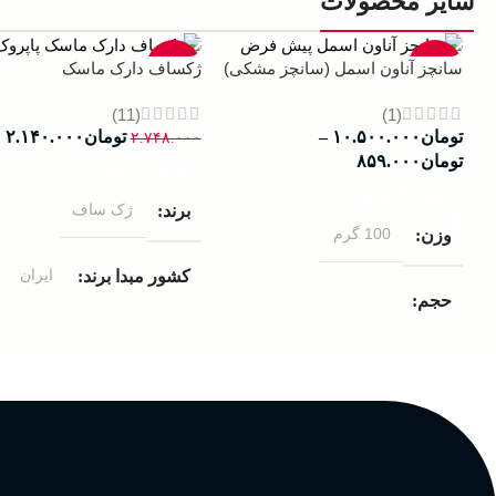
سایر محصولات
-22%
-13%
سانچز آناون اسمل (سانچز مشکی)
ژکساف دارک ماسک
(11)
(1)
تومان
۱۰.۵۰۰.۰۰۰
–
تومان
۲.۱۴۰.۰۰۰
۲.۷۴۸.۰۰۰
تومان
۸۵۹.۰۰۰
افزودن به سبد خرید
انتخاب گزینه ها
ژک ساف
برند
100 گرم
وزن
ایران
کشور مبدا برند
حجم
مردانه
مناسب برای
۱۰۰ میلی لیتر
,
دکانت (10 میلی
لیتر)
گروه بویایی
عالی
پخش بو
چوبی میوه‌ای مرکباتی