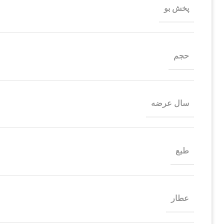
پخش بو
حجم
سال عرضه
طبع
عطار