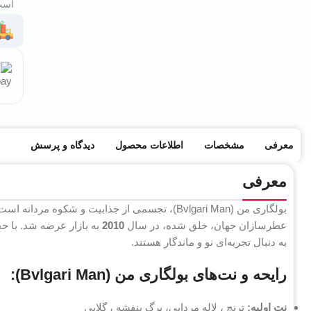
است 
معرفی
مشخصات
اطلاعات محصول
دیدگاه و پرسش
معرفی
بولگاری من (Bvlgari Man)، تجسمی از جذابیت و شکوه مردانه است. این عطر که توسط
عطرسازان جهان، خلق شده، در سال
2010
به بازار عرضه شد. با حج
به دنبال تجربه‌ای نو و ماندگار هستند.
رایحه و نت‌های بولگاری من (Bvlgari Man):
نت اولیه:
ترنج ، لاله مردابی، برگ بنفشه ، گلابی