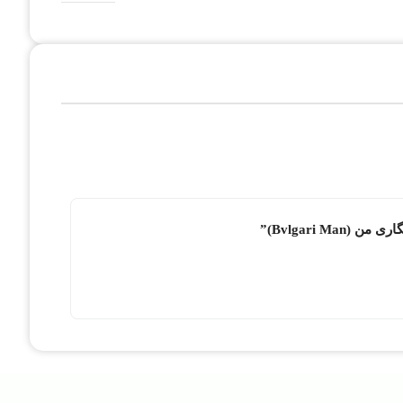
Bvlgari M)”