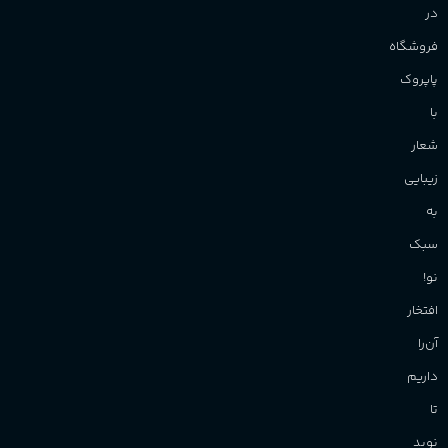
در
فروشگاه
پاپروک
با
شعار
زیبایی
به
سبک
نو!
افتخار
آن‌را
داریم
تا
نوید