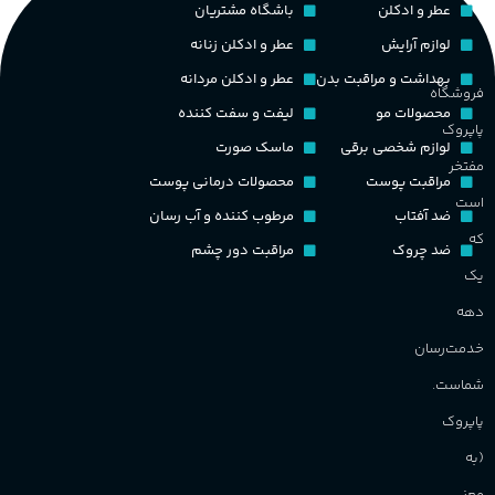
ح
عطر و ادکلن
باشگاه مشتریان
چوبی میوه‌ای مرکباتی
پخش بو
عالی
لوازم آرایش
عطر و ادکلن زنانه
م
PA_بخش-بو
بهداشت و مراقبت بدن
عطر و ادکلن مردانه
فروشگاه
کشور مبدا برند
فرانسه
محصولات مو
لیفت و سفت کننده
پاپروک
م
میوه‌ها و مرکبات، وانیل،
لوازم شخصی برقی
ماسک صورت
نت‌های چوبی
طبع
تلخ
,
گرم
مفتخر
مراقبت پوست
محصولات درمانی پوست
ط
است
ضد آفتاب
مرطوب کننده و آب رسان
غلظت
که
ضد چروک
مراقبت دور چشم
گ
یک
اکسترکت دو پرفیوم
دهه
گ
گروه بویایی
میوه ای
خدمت‌رسان
PA_
شماست.
ماندگاری
بالا
پاپروک
ن
(به
ش
مناسب برای
م