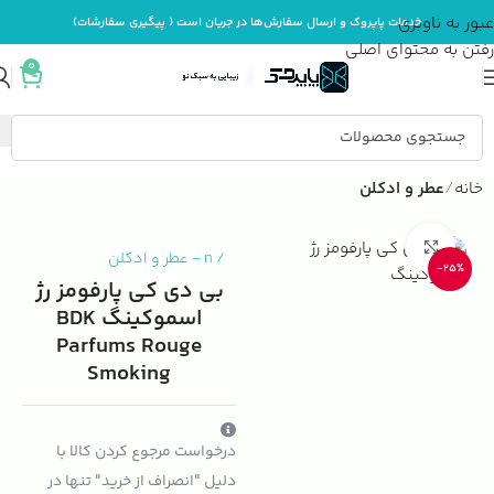
عبور به ناوبری
خدمات پاپروک و ارسال سفارش‌ها در جریان است ( پیگیری سفارشات)
رفتن به محتوای اصلی
0
خانه
عطر و ادکلن
بزرگنمایی تصویر
/
n
-
عطر و ادکلن
-25%
بی دی کی پارفومز رژ
اسموکینگ BDK
Parfums Rouge
Smoking
درخواست مرجوع کردن کالا با
دلیل "انصراف از خرید" تنها در