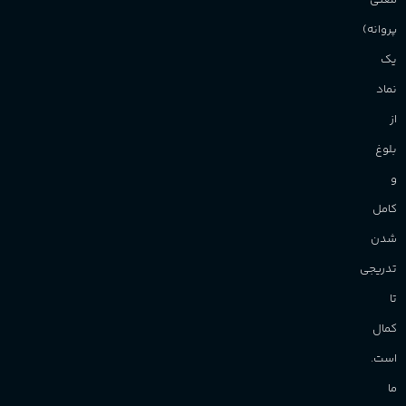
معنی
پروانه)
آقایان
,
خانم ها
یک
برند
Sanchez
نماد
از
بلوغ
و
کامل
شدن
تدریجی
تا
کمال
است.
ما