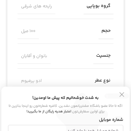
گروه بویایی
رایحه های شرقی
حجم
100 میل
جنسیت
بانوان و آقایان
نوع عطر
ادو پرفیوم
به شدت خوشحالیم که پیش ما اومدین!
طبع
گرم
اگه تا حالا عضو باشگاه مشتریانمون نشدین، کافیه شماره‌تون رو اینجا بذارین تا
برای اولین سفارش‌تون
اعتبار هدیه رایگان از ما بگیرید!
شماره موبایل