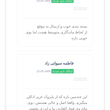
(مالک تایید شده)
1404-05-03
بسته بندی خوب و ارسال به موقع
از لحاظ ماندگاری متوسط هست اما بوی
خوبی داره
فاطمه سیوانی زاد
(مالک تایید شده)
1404-05-22
این چندمین باره که از پاپروک عزیز ادکلن
میگیرم، واقعا اصل و عالی هستش، بوی
مای وی فوق العاده زیبا و انرژی بخشه،