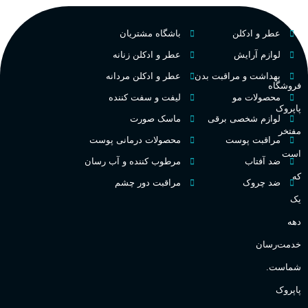
PA_بخش-بو
فرانسه
کشور مبدا برند
عطر و ادکلن
باشگاه مشتریان
م
میوه‌ها و مرکبات، وانیل،
نت‌های چوبی
تلخ
,
گرم
طبع
لوازم آرایش
عطر و ادکلن زنانه
ط
بهداشت و مراقبت بدن
عطر و ادکلن مردانه
فروشگاه
غلظت
محصولات مو
لیفت و سفت کننده
پاپروک
گ
لوازم شخصی برقی
ماسک صورت
مفتخر
اکسترکت دو پرفیوم
مراقبت پوست
محصولات درمانی پوست
گ
است
ضد آفتاب
مرطوب کننده و آب رسان
میوه ای
گروه بویایی
که
ضد چروک
مراقبت دور چشم
PA_
یک
بالا
ماندگاری
دهه
ن
ش
خدمت‌رسان
مناسب برای
ع
شماست.
آقایان
,
خانم ها
پاپروک