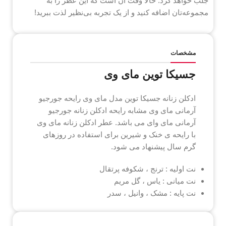
جلب خواهد کرد. حالا وقت آن است که این عطر را به
مجموعه‌تان اضافه کنید و از یک تجربه بی‌نظیر لذت ببرید!
مشخصات
جسیکا توین مای وی
ادکلن زنانه جسیکا توین مدل مای وی رایحه جورجیو
آرمانی مای وی مشابه رایحه ادکلن زنانه جورجیو
آرمانی مای وای می باشد. عطر ادکلن زنانه مای وی
با رایحه ی خنک و شیرین برای استفاده در روزهای
گرم سال پیشنهاد می شود.
نت اولیه : ترنج ، شکوفه پرتقال
نت میانی : یاس ، گل مریم
نت پایه : مشک ، وانیل ، سدر