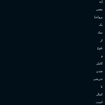
(به
Sanchez
برند
معنی
پروانه)
یک
نماد
از
بلوغ
و
کامل
شدن
تدریجی
تا
کمال
است.