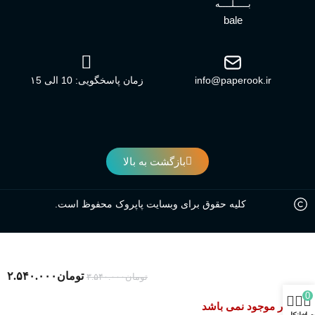
بـــــلــــه
bale
info@paperook.ir
زمان پاسخگویی: 10 الی ۱5
بازگشت به بالا
کلیه حقوق برای وبسایت پاپروک محفوظ است.
تومان
۲.۵۴۰.۰۰۰
تومان
۳.۵۴۰.۰۰۰
0
در انبار موجود نمی باشد
د خرید
خانه
ساب کاربری من