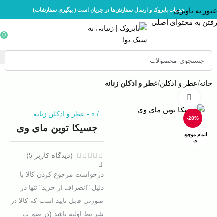
عبور به ناوبری
خدمات پاپروک و ارسال سفارش‌ها در جریان است ( پیگیری سفارشات)
رفتن به محتوای اصلی
0
خانه
عطر و ادکلن
عطر و ادکلن زنانه
بزرگنمایی تصویر
/
n
-
عطر و ادکلن زنانه
-28%
جسیکا توین مای وی
اتمام موجود
ی
(دیدگاه کاربر
5
)
درخواست مرجوع کردن کالا با
دلیل "انصراف از خرید" تنها در
صورتی قابل تایید است که کالا در
شرایط اولیه باشد (در صورت