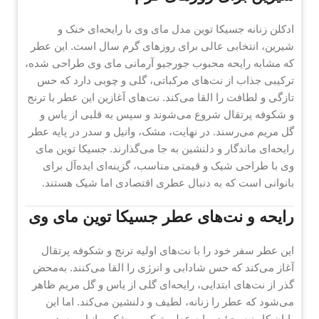
ادکلن زنانه جسیکا توین مدل مای وی با رایحه‌ای خنک و
شیرین، انتخابی عالی برای روزهای گرم سال است. این عطر
که مشابه رایحه محبوب جورجیو آرمانی مای وی طراحی شده،
ترکیبی جذاب از نت‌های مرکباتی، گلی و چوبی دارد که حس
تازگی و لطافت را القا می‌کند. نت‌های آغازین این عطر با ترنج
و شکوفه پرتقال شروع می‌شوند و سپس به قلبی از یاس و
گل مریم می‌رسند. در نهایت، مشک، وانیل و سدر در پایه عطر
رایحه‌ای ماندگار و دلنشین به جا می‌گذارند. جسیکا توین مای
وی با طراحی شیک و قیمتی مناسب، گزینه‌ای ایده‌آل برای
بانوانی است که به دنبال عطری اقتصادی اما شیک هستند.
رایحه و نت‌های عطر جسیکا توین مای وی
این عطر سفر خود را با نت‌های اولیه ترنج و شکوفه پرتقال
آغاز می‌کند که حس شادابی و انرژی را القا می‌کنند. به‌محض
گذر از نت‌های ابتدایی، رایحه‌ای گلی از یاس و گل مریم ظاهر
می‌شود که عطر را زنانه، لطیف و دلنشین می‌کند. اما این
پایان کار نیست؛ در پایه عطر، ترکیب مشک، وانیل و سدر