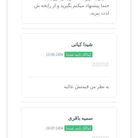
حتما پیشنهاد میکنم بگیرید و از رایحه ش
لذت ببرید.
شیدا کیانی
(مالک تایید شده)
1404-06-13
به نظر من قیمتش عالیه
سمیه باقری
(مالک تایید شده)
1404-07-16