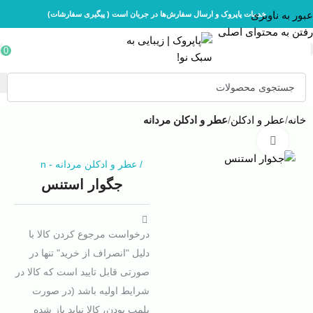
عبور به ناوبری
خدمات پاپروک و ارسال سفارش‌ها در جریان است ( پیگیری سفارشات)
رفتن به محتوای اصلی
0
خانه
عطر و ادکلن
عطر و ادکلن مردانه
بزرگنمایی تصویر
/
عطر و ادکلن مردانه
-
n
جگوار استنس
درخواست مرجوع کردن کالا با
دلیل "انصراف از خرید" تنها در
صورتی قابل تایید است که کالا در
شرایط اولیه باشد (در صورت
پلمپ بودن، کالا نباید باز شده