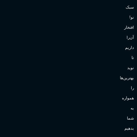
سبک
نو!
افتخار
آن‌را
داریم
تا
نوید
بهترین‌ها
را
همواره
به
شما
بدهیم