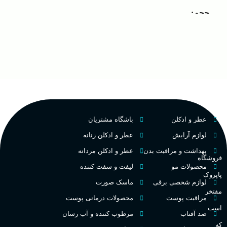
ک
مردانه
مناسب برای
حجم
غ
۱۰۰ میلی لیتر
,
دکانت (10
گروه بویایی
میلی لیتر)
ح
چوبی میوه‌ای مرکباتی
عالی
پخش بو
م
PA_بخش-بو
فرانسه
کشور مبدا برند
عطر و ادکلن
باشگاه مشتریان
م
میوه‌ها و مرکبات، وانیل،
نت‌های چوبی
تلخ
,
گرم
طبع
لوازم آرایش
عطر و ادکلن زنانه
ط
بهداشت و مراقبت بدن
عطر و ادکلن مردانه
فروشگاه
غلظت
محصولات مو
لیفت و سفت کننده
پاپروک
گ
لوازم شخصی برقی
ماسک صورت
مفتخر
اکسترکت دو پرفیوم
مراقبت پوست
محصولات درمانی پوست
گ
است
ضد آفتاب
مرطوب کننده و آب رسان
میوه ای
گروه بویایی
که