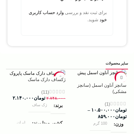
برای ثبت نقد و بررسی
وارد حساب کاربری
خود
شوید.
سایر محصولات
5%
-22%
-13%
ژکساف دارک ماسک
سانچز آناون اسمل (سانچز
ادو
مشکی)
داوینچ
(11)
تومان
۲.۱۴۰.۰۰۰
۲.۷۴۸.۰۰۰
(1)
ژک ساف
برند
تومان
۱۰.۵۰۰.۰۰۰
–
۰۰۰
تومان
۸۵۹.۰۰۰
ب
ایران
کشور مبدا برند
100 گرم
وزن