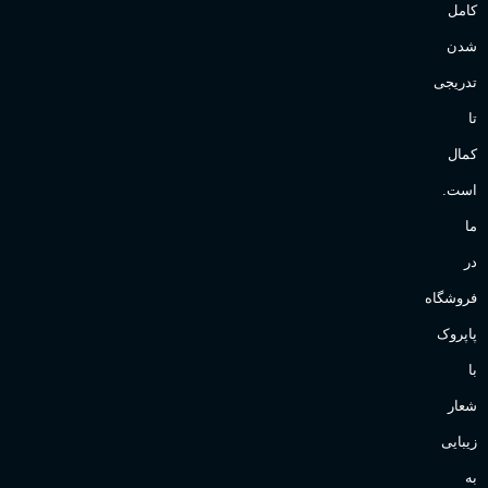
کامل
شدن
تدریجی
تا
کمال
است.
ما
در
فروشگاه
پاپروک
با
شعار
زیبایی
به