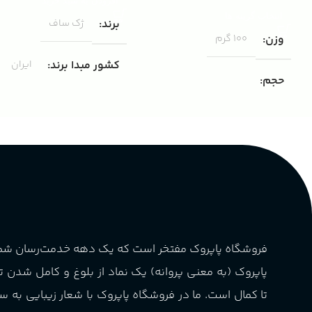
افزودن به سبد خرید
انتخاب گزینه ها
برند
ژک ساف
وزن
100 گرم
کشور مبدا برند
ایران
حجم
مناسب برای
مردانه
۱۰۰ میلی لیتر
,
دکانت (10 میلی
لیتر)
گروه بویایی
پخش بو
عالی
چوبی میوه‌ای مرکباتی
کشور مبدا برند
فرانسه
PA_بخش-بو
فروشگاه پاپروک مفتخر است که یک دهه خدمت‌رسان ش
طبع
تلخ
,
گرم
میوه‌ها و مرکبات، وانیل،
پاپروک (به معنی پروانه) یک نماد از بلوغ و کامل شدن 
نت‌های چوبی
غلظت
اکسترکت دو پرفیوم
تا کمال است. ما در فروشگاه پاپروک با شعار زیبایی به س