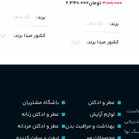
تومان
۲.۳۴۰.۰۰۰
۳.۱۰۸.۰۰۰
افزودن به سبد خرید
افزودن به سبد خرید
برند
ژک ساف
برند
ژک ساف
کشور مبدا برند
ایرا
کشور مبدا برند
ایران
غلظت
ادوپرفیوم
غلظت
ادوپرفیوم
حجم
100 میلی لیتر
حجم
75 میلی لیتر
مناسب برای
مردانه
ماندگاری
متوسط
عطر و ادکلن
باشگاه مشتریان
طبع
تند و خنک
ماست.
لوازم آرایش
عطر و ادکلن زنانه
مناسب برای
مردانه
تدریجی
بهداشت و مراقبت بدن
عطر و ادکلن مردانه
PA_بخش-بو
بک نو!
طبع
خنک، شیرین و ملایم
محصولات مو
لیفت و سفت کننده