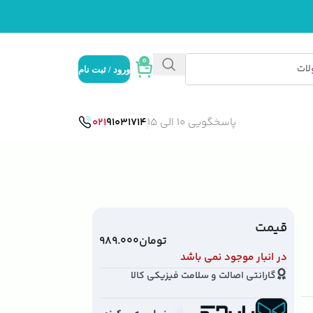
0
ورود / ثبت نام
پاسخگویی 10 الی 15
91031714
021
قیمت
تومان
۹۸۹.۰۰۰
در انبار موجود نمی باشد
گارانتی اصالت و سلامت فیزیکی کالا