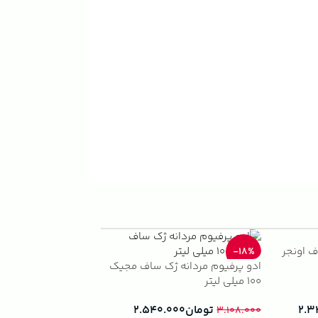
ف اونجر
ژک ساف نایت ویش
-33%
-18%
ادو پرفیوم مردانه ژک ساف مجیک
(1)
100 میلی لیتر
تومان
.۰۰۰
۲.۸۹۰.۰۰۰
تومان
۲.۵۴۰.۰۰۰
۲.۳
۳.۱۰۸.۰۰۰