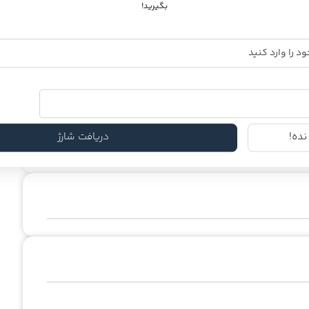
بگیرید!
 است
ده!
دریافت شارژ