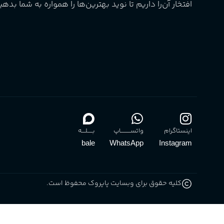
افتخار آن‌را داریم تا نوید بهترین‌ها را همواره به شما بدهی
گروه بویایی
میوه ای
ماندگاری
بالا
مناسب برای
آقایان
,
خانم ها
برند
Sanchez
اینستاگرام
واتســــــــــاپ
بـــــلــــه
bale
WhatsApp
Instagram
کلیه حقوق برای وبسایت پاپروک محفوظ است.