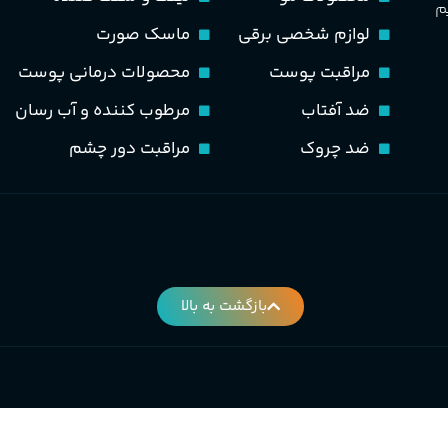
م
سیب، نارنج، خربزه، یاسمی
لوازم شخصی برقی
ماسک صورت
کوهی، پاتچولی، عنبر، م
گروه بویایی
مراقبت پوست
محصولات درمانی پوست
گلی خوراکی طبیعت شیرین
ضد آفتاب
مرطوب کننده و آب رسان
ضد چروک
مراقبت دور چشم
PA_بخش-بو
نارنج، پرتقال، لیمو، گل
شمعدانی، بنفشه، پاتچولی،
عنبر، مشک
بازگشت به بالا