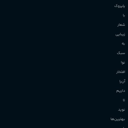
پاپروک
با
شعار
زیبایی
به
سبک
نو!
افتخار
آن‌را
داریم
تا
نوید
بهترین‌ها