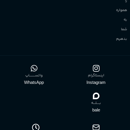
را
همواره
به
شما
بدهیم
اینستاگرام
واتســــــــــاپ
WhatsApp
Instagram
بـــــلــــه
bale