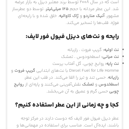
است که در سال ۲۰۰۸ توسط برند معتبر دیزل به بازار عرضه
شد. این عطر مردانه با حجم
۱۲۵ میلی‌لیتر
، توسط دو عطرساز
مشهور،
آنیک مناردو
و
ژاک کاوالیه
، خلق شده و با رایحه‌ای
فوژه، قلب‌ها را تسخیر می‌کند.
رایحه و نت‌های دیزل فیول فور لایف:
نت اولیه:
گریپ فروت ، رازیانه
نت میانی:
اسطخودوس ، تمشک
نت پایه:
روایح چوبی، گل آفتاب پرست
Diesel Fuel for Life Homme با نت‌های ابتدایی
گریپ فروت
و
رازیانه
، حسی تند و تیز را القا می‌کند. در قلب این عطر،
اسطخدوس
و
تمشک
نقش‌آفرینی می‌کنند و پایه‌ای از
روایح
چوبی
حسی گرم و عمیق به آن می‌بخشد.
کجا و چه زمانی از این عطر استفاده کنیم؟
عطر دیزل فیول فور لایف که دوست دارند در مرکز توجه
باشند، ایده‌آل است. مناسب برای استفاده در مهمانی‌ها و