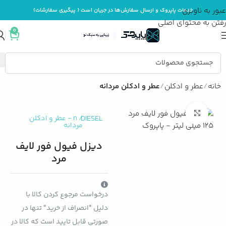
عبور به ناوبری
خدمات پاپروک و ارسال سفارش‌ها در جریان است ( پیگیری سفارشات)
رفتن به محتوای اصلی
0
خانه
عطر و ادکلن
عطر و ادکلن مردانه
بزرگنمایی تصویر
DIESEL
/
n
-
عطر و ادکلن
مردانه
دیزل فیول فور لایف
مرد
درخواست مرجوع کردن کالا با
دلیل "انصراف از خرید" تنها در
صورتی قابل تایید است که کالا در