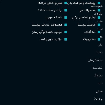
PA_بخش-بو
بهداشت و مراقبت بدن
عطر و ادکلن مردانه
فروشگاه
کشور مبدا برند
فرانسه
غ
محصولات مو
لیفت و سفت کننده
پاپروک
میوه‌ها و مرکبات، وانیل،
لوازم شخصی برقی
ماسک صورت
نت‌های چوبی
طبع
تلخ
,
گرم
مفتخر
ح
مراقبت پوست
محصولات درمانی پوست
است
ضد آفتاب
مرطوب کننده و آب رسان
غلظت
م
که
ضد چروک
مراقبت دور چشم
یک
اکسترکت دو پرفیوم
م
دهه
گروه بویایی
میوه ای
خدمت‌رسان
ط
شماست.
ماندگاری
بالا
پاپروک
گ
(به
مناسب برای
گ
معنی
پروانه)
آقایان
,
خانم ها
PA_