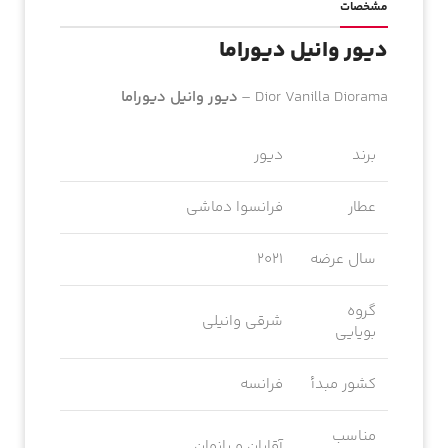
مشخصات
دیور وانیل دیوراما
Dior Vanilla Diorama –
دیور وانیل دیوراما
برند
دیور
عطار
فرانسوا دماشی
سال عرضه
2021
گروه
شرقی وانیلی
بویایی
کشور مبدأ
فرانسه
مناسب
آقایان و بانوان