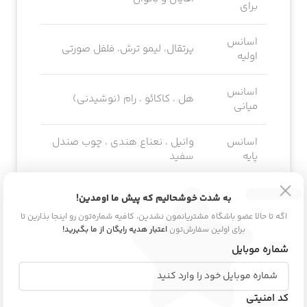
برای
اسانس
پرتقال، لیمو ترش، فلفل صورتی
اولیه
اسانس
هل ، کاکائو ، رام (نوشیدنی)
میانی
اسانس
وانیل ، نعناع هندی ، چوب صندل
پایه
سفید
به شدت خوشحالیم که پیش ما اومدین!
اگه تا حالا عضو باشگاه مشتریانمون نشدین، کافیه شماره‌تون رو اینجا بذارین تا
اطلاعات محصول
برای اولین سفارش‌تون
اعتبار هدیه رایگان از ما بگیرید!
شماره موبایل
دیدگاه و پرسش
کد امنیتی