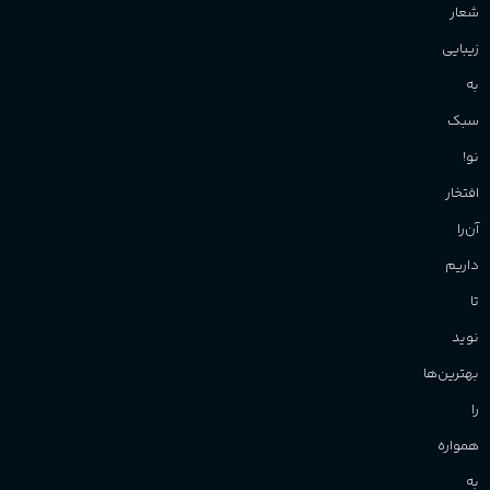
شعار
زیبایی
به
سبک
نو!
افتخار
آن‌را
داریم
تا
نوید
بهترین‌ها
را
همواره
به