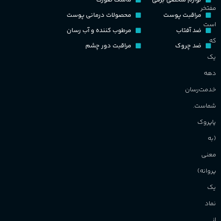
لوازم شخصی برقی
ماسک صورت
نت‌های چوبی
طبع
تلخ
,
گرم
مفتخر
ح
مراقبت پوست
محصولات درمانی پوست
است
ضد آفتاب
مرطوب کننده و آب رسان
غلظت
م
که
ضد چروک
مراقبت دور چشم
یک
اکسترکت دو پرفیوم
م
دهه
گروه بویایی
میوه ای
خدمت‌رسان
ط
شماست.
ماندگاری
بالا
پاپروک
گ
(به
مناسب برای
گ
معنی
پروانه)
آقایان
,
خانم ها
PA_
یک
برند
Sanchez
نماد
ن
ش
از