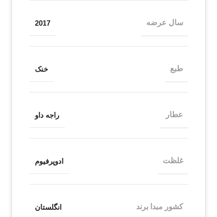
سال عرضه
2017
طبع
خنک
عطار
راجه داو
غلظت
ادوپرفیوم
کشور مبدا برند
انگلستان