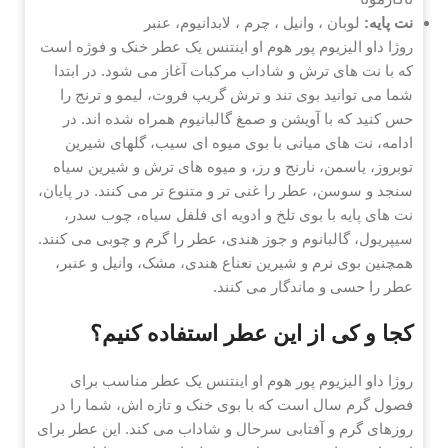
نت پایه:
لوبان ، وانیل ، چرم ، لابدانیوم، عنبر
روژا داو الیزیوم پور هوم او اینتنس یک عطر خنک و فوژه است
که با نت های ترش و شاداب مرکبات آغاز می شود. در ابتدا
شما می توانید بوی تند و ترش گریپ فروت، لیمو و ترنج را
حس کنید که با آویشن و صمغ گالبانیوم همراه شده اند. در
ادامه، نت های میانی با بوی میوه ای سیب، گلهای شیرین
توبروز، یاسمن، نارنج و رز، و میوه های ترش و شیرین سیاه
سنجد و سوسن، عطر را غنی تر و متنوع تر می کنند. در پایان،
نت های پایه با بوی تلخ و ادویه ای فلفل سیاه، چوب سدر،
سیپریول، گالبانوم و جوز هندی، عطر را گرم و چوبی می کنند.
همچنین بوی نرم و شیرین نعناع هندی، مشک، وانیل و عنبر،
عطر را حسی و ماندگار می کنند.
کجا و کی از این عطر استفاده کنیم؟
روژا داو الیزیوم پور هوم او اینتنس یک عطر مناسب برای
فصول گرم سال است که با بوی خنک و تازه اش، شما را در
روزهای گرم و آفتابی سرحال و شاداب می کند. این عطر برای