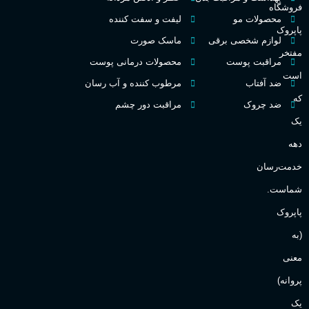
فروشگاه
غلظت
محصولات مو
لیفت و سفت کننده
پاپروک
گ
لوازم شخصی برقی
ماسک صورت
مفتخر
اکسترکت دو پرفیوم
مراقبت پوست
محصولات درمانی پوست
گ
است
ضد آفتاب
مرطوب کننده و آب رسان
میوه ای
گروه بویایی
که
ضد چروک
مراقبت دور چشم
PA_
یک
بالا
ماندگاری
دهه
ن
ش
خدمت‌رسان
مناسب برای
ع
شماست.
آقایان
,
خانم ها
پاپروک
(به
Sanchez
برند
معنی
پروانه)
یک