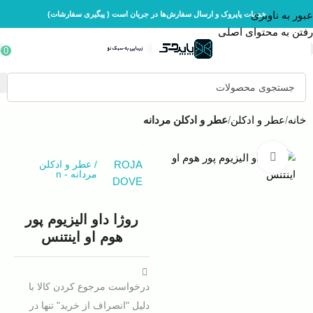
عبور به ناوبری
خدمات پاپروک و ارسال سفارش‌ها در جریان است ( پیگیری سفارشات)
رفتن به محتوای اصلی
0
خانه
عطر و ادکلن
عطر و ادکلن مردانه
بزرگنمایی تصویر
ROJA
/
عطر و ادکلن
مردانه
-
n
DOVE
روژا داو الیزیوم پور
هوم او اینتنس
درخواست مرجوع کردن کالا با
دلیل "انصراف از خرید" تنها در