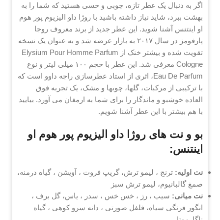
اگر به دنبال یک عطر تازه، چوبی و حسی هستید که شما را به
بهشت ببرد، شاید نیاز داشته باشید با روژا داو الیزیوم پور هوم
او اینتنس آشنا شوید. این عطر جدید از برند معروف روجا
پارفومز در سال ۲۰۱۷ به بازار عرضه شد و به عنوان یک نسخه
تقویت شده و بیشتر خنک از Elysium Pour Homme Parfum
Cologne معرفی شد. این عطر با حجم ۱۰۰ میلی لیتر و نوع
Eau De Parfum، اثری از استاد عطرسازی راجه داوو است که
با ترکیبی از مرکبات، گلها، چوبها و مشک، یک تجربه فوق
العاده خوشبو و ماندگار را برای شما به ارمغان می آورد. بیایید
با هم بیشتر با این عطر آشنا شویم.
بو و نت های روژا داو الیزیوم پور هوم او
اینتنس:
نت اولیه:
ترنج ، لیمو ترش، گریپ فروت ، آویشن ، گیاه درمنه،
صمغ گالبانیوم، لیمو ترش سبز
نت میانی:
سیب ، رز ، خس خس ، سدر ، یاس، گل برف ،
انگور فرنگی سیاه، فلفل صورتی ، دانه سرو کوهی ، گیاه
ناگارموتا