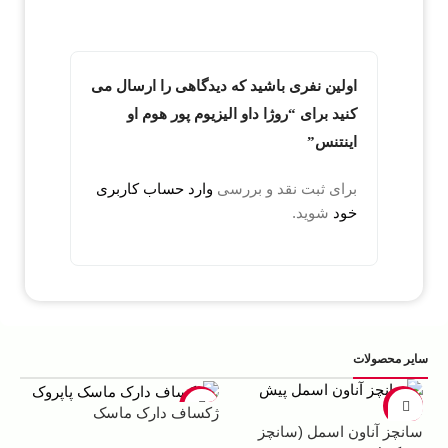
اولین نفری باشید که دیدگاهی را ارسال می
کنید برای “روژا داو الیزیوم پور هوم او
اینتنس”
برای ثبت نقد و بررسی
وارد حساب کاربری
خود
شوید.
سایر محصولات
5%
-22%
-13%
ژکساف دارک ماسک
سانچز آناون اسمل (سانچز
ادو