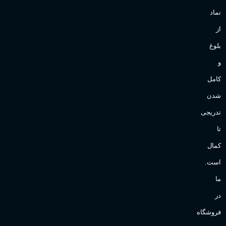
نماد
از
بلوغ
و
کامل
شدن
تدریجی
تا
کمال
است.
ما
در
فروشگاه