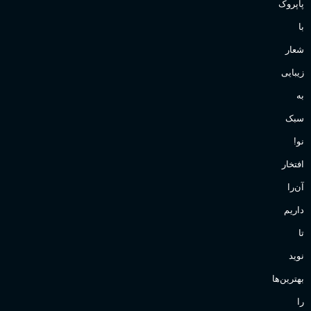
پاپروک
با
شعار
زیبایی
به
سبک
نو!
افتخار
آن‌را
داریم
تا
نوید
بهترین‌ها
را