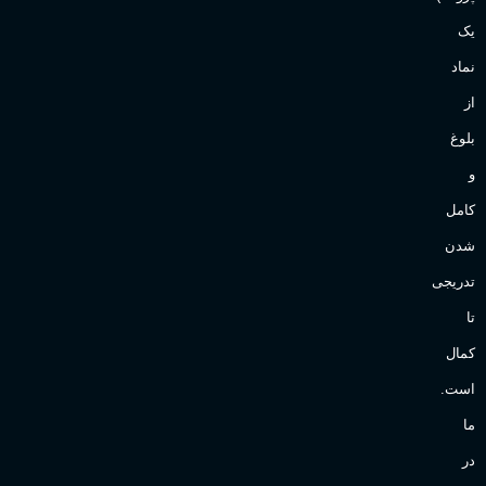
یک
نماد
از
بلوغ
و
کامل
شدن
تدریجی
تا
کمال
است.
ما
در