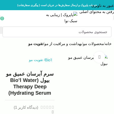
عبور به ناوبری
خدمات پاپروک و ارسال سفارش‌ها در جریان است ( پیگیری سفارشات)
رفتن به محتوای اصلی
0
خانه
محصولات مو
بهداشت و مراقبت از مو
تقویت مو
بزرگنمایی تصویر
Bio'l
/
تقویت مو
سرم آبرسان عمیق مو
بیول (Bio’l Water
Therapy Deep
Hydrating Serum)
(دیدگاه کاربر
1
)