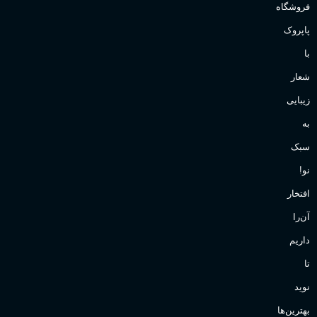
فروشگاه
پاپروک
با
شعار
زیبایی
به
سبک
نو!
افتخار
آن‌را
داریم
تا
نوید
بهترین‌ها