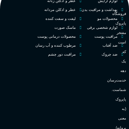
تلخ
,
گرم
طبع
لوازم آرایش
عطر و ادکلن زنانه
ط
بهداشت و مراقبت بدن
عطر و ادکلن مردانه
فروشگاه
غلظت
محصولات مو
لیفت و سفت کننده
پاپروک
گ
لوازم شخصی برقی
ماسک صورت
مفتخر
اکسترکت دو پرفیوم
مراقبت پوست
محصولات درمانی پوست
گ
است
ضد آفتاب
مرطوب کننده و آب رسان
میوه ای
گروه بویایی
که
ضد چروک
مراقبت دور چشم
PA_
یک
بالا
ماندگاری
دهه
ن
ش
خدمت‌رسان
مناسب برای
ع
شماست.
آقایان
,
خانم ها
پاپروک
(به
Sanchez
برند
معنی
پروانه)