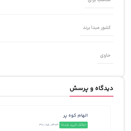
کشور مبدا برند
حاوی
دیدگاه و پرسش
الهام کوه پر
(مالک تایید شده)
1403-05-30