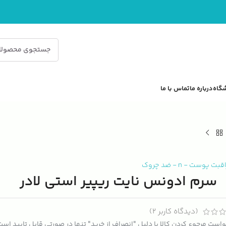
گاه
درباره ما
تماس با ما
اقبت پوست
-
n
-
ضد چروک
سرم ادونس نایت ریپیر استی لادر
(دیدگاه کاربر
2
)
است مرجوع کردن کالا با دلیل "انصراف از خرید" تنها در صورتی قابل تایید اس