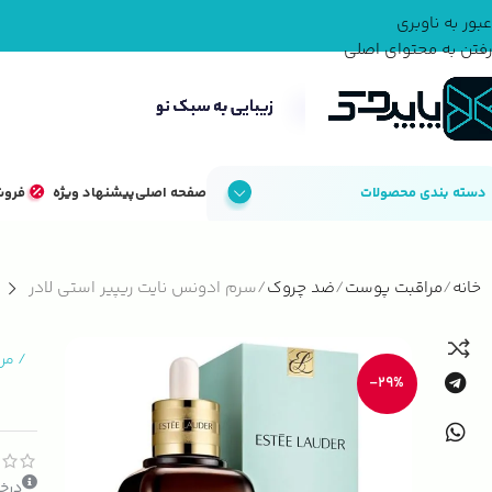
عبور به ناوبری
رفتن به محتوای اصلی
دسته بندی محصولات
صفحه اصلی
پیشنهاد ویژه
فروش
خانه
مراقبت پوست
ضد چروک
سرم ادونس نایت ریپیر استی لادر
/
مر
-29%
درخو