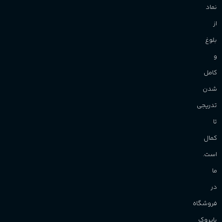
نماد
از
بلوغ
و
کامل
شدن
تدریجی
تا
کمال
است.
ما
در
فروشگاه
پاپروک