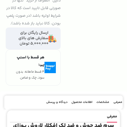
دلیل "انصراف از خرید" تنها در
صورتی قابل تایید است که کالا در
شرایط اولیه باشد (در صورت پلمپ
بودن، کالا نباید باز شده باشد).
ارسال رایگان برای
سفارش های بالای
5,000,000 تومان
هر قسط با اسنپ
پی:
4 قسط ماهانه. بدون
سود، چک و ضامن.
معرفی
مشخصات
اطلاعات محصول
دیدگاه و پرسش
معرفی
سرم ضد جوش و ضد لک افکلار لاروش پوزای