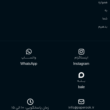
همواره
به
شما
بدهیم
اینستاگرام
واتســــــــــاپ
WhatsApp
Instagram
بـــــلــــه
bale
info@paperook.ir
زمان پاسخگویی: 10 الی ۱5