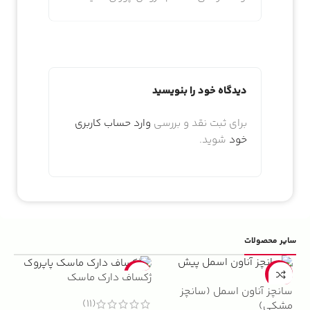
دیدگاه خود را بنویسید
برای ثبت نقد و بررسی
وارد حساب کاربری
خود
شوید.
سایر محصولات
5%
-22%
-13%
ژکساف دارک ماسک
سانچز آناون اسمل (سانچز
ادو
(11)
مشکی)
داوینچ