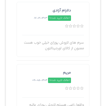
دلارام آزادی
(مالک تایید شده)
1403-12-17
سرم های لاروش پوزای خیلی خوب هست
ممنون از کالای اورجینالتون
مریم
(مالک تایید شده)
1404-05-09
واقعا راضی هستم.لاروش پوزای عالیه