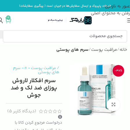
عبور به ناوبری
خدمات پاپروک و ارسال سفارش‌ها در جریان است ( پیگیری سفارشات)
رفتن به محتوای اصلی
0
خانه
مراقبت پوست
سرم های پوستی
/
مراقبت پوست
-
n
-
سرم
-38%
های پوستی
سرم افکلار لاروش
پوزای ضد لک و ضد
جوش
بزرگنمایی تصویر
(دیدگاه کاربر
5
)
درخواست مرجوع کردن کالا با