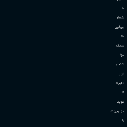
با
شعار
زیبایی
به
سبک
نو!
افتخار
آن‌را
داریم
تا
نوید
بهترین‌ها
را