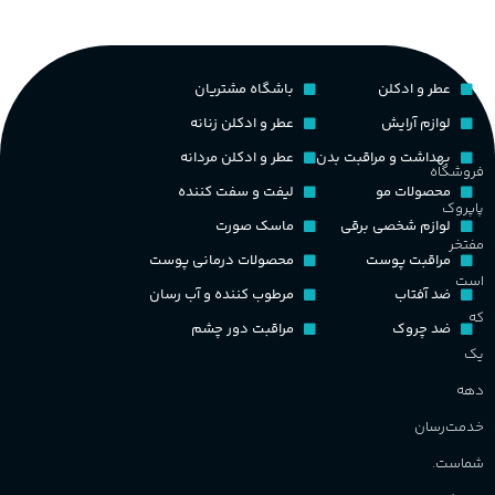
غ
۱۰۰ میلی لیتر
,
دکانت (10 میلی
گروه بویایی
لیتر)
ح
عطر و ادکلن
باشگاه مشتریان
چوبی میوه‌ای مرکباتی
پخش بو
عالی
لوازم آرایش
عطر و ادکلن زنانه
م
PA_بخش-بو
بهداشت و مراقبت بدن
عطر و ادکلن مردانه
فروشگاه
کشور مبدا برند
فرانسه
محصولات مو
لیفت و سفت کننده
پاپروک
م
میوه‌ها و مرکبات، وانیل،
لوازم شخصی برقی
ماسک صورت
نت‌های چوبی
طبع
تلخ
,
گرم
مفتخر
مراقبت پوست
محصولات درمانی پوست
ط
است
ضد آفتاب
مرطوب کننده و آب رسان
غلظت
که
ضد چروک
مراقبت دور چشم
گ
یک
اکسترکت دو پرفیوم
دهه
گ
گروه بویایی
میوه ای
خدمت‌رسان
PA_
شماست.
ماندگاری
بالا