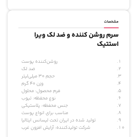
مشخصات
سرم روشن کننده و ضد لک ویرا
استتیک
روشن‌کننده پوست
ضد لک
حجم 30 میلی‌لیتر
وزن 40 گرم
فرم محصول: محلول
نوع محفظه: تیوب
جنس محفظه: پلاستیکی
مناسب برای انواع پوست
تولید شده در ایران تحت لیسانس ایتالیا
شرکت تولیدکننده: آرایش افزون غرب