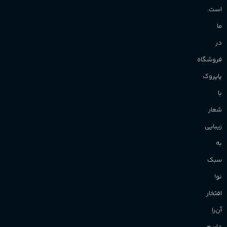
است.
ما
در
فروشگاه
پاپروک
با
شعار
زیبایی
به
سبک
نو!
افتخار
آن‌را