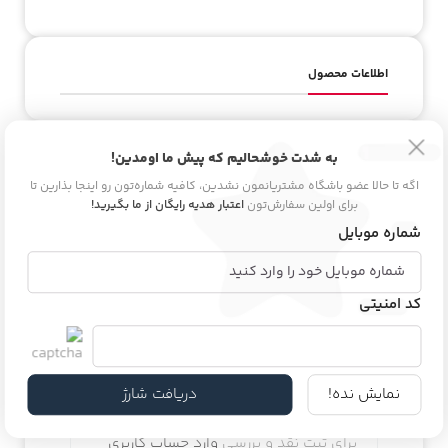
اطلاعات محصول
دیدگاه و پرسش
به شدت خوشحالیم که پیش ما اومدین!
اگه تا حالا عضو باشگاه مشتریانمون نشدین، کافیه شماره‌تون رو اینجا بذارین تا
برای اولین سفارش‌تون
اعتبار هدیه رایگان از ما بگیرید!
هیچ دیدگاهی برای این محصول نوشته نشده
شماره موبایل
است.
کد امنیتی
اولین نفری باشید که دیدگاهی را ارسال می
کنید برای “سرم روشن کننده و ضد لک ویرا
نمایش نده!
دریافت شارژ
استتیک”
برای ثبت نقد و بررسی
وارد حساب کاربری