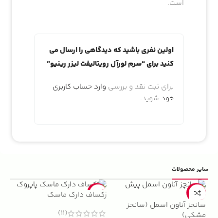
است.
اولین نفری باشید که دیدگاهی را ارسال می
کنید برای “سرم لورآل رویتالیفت لیزر رینیو”
برای ثبت نقد و بررسی
وارد حساب کاربری
خود
شوید.
سایر محصولات
5%
-22%
-13%
ژکساف دارک ماسک
سانچز آناون اسمل (سانچز
ادو
(11)
مشکی)
داوینچ