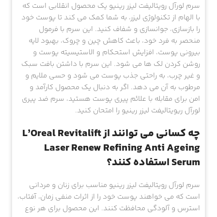
سرم لورآل رویتالیفت لیزر رینیو یک محصول انقلابی است که
با الهام از تکنولوژی لیزر، به شما کمک می کند تا پوست خود
را بازسازی، جوانسازی و شفاف کنید. این سرم با فرمول
منحصر به فرد خود، باعث کاهش چین و چروک، بهبود لایه
بیرونی پوست، افزایش استحکام و الاستیسیته پوست و
روشن کردن لک ها می شود. این سرم با داشتن بافت سبک
و غیر چرب، به راحتی جذب پوست می شود و حسی ملایم و
مرطوب به آن می دهد. اگر به دنبال یک محصول کارآمد و
امن برای مقابله با علائم پیری پوست هستید، سرم ضد پیری
لورآل ریویتالیفت لیزر رینیو را امتحان کنید.
چه کسانی می توانند از L’Oreal Revitalift
Laser Renew Refining Anti Ageing
Serum استفاده کنند؟
سرم لورآل رویتالیفت لیزر رینیو مناسب برای زنان و مردانی
است که می خواهند پوست خود را از اثرات منفی زمان، آفتاب،
استرس و آلودگی محافظت کنند. این محصول برای هر نوع