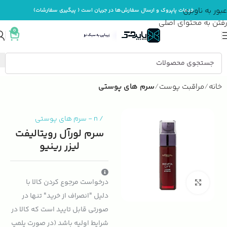
عبور به ناوبری
خدمات پاپروک و ارسال سفارش‌ها در جریان است ( پیگیری سفارشات)
رفتن به محتوای اصلی
0
خانه
مراقبت پوست
سرم های پوستی
/
n
-
سرم های پوستی
سرم لورآل رویتالیفت
لیزر رینیو
درخواست مرجوع کردن کالا با
بزرگنمایی تصویر
دلیل "انصراف از خرید" تنها در
صورتی قابل تایید است که کالا در
شرایط اولیه باشد (در صورت پلمپ