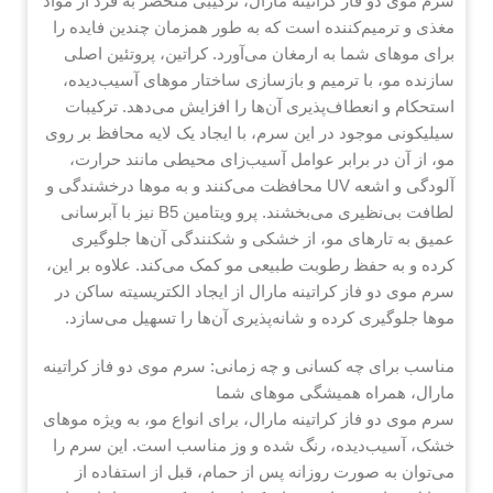
سرم موی دو فاز کراتینه مارال، ترکیبی منحصر به فرد از مواد
مغذی و ترمیم‌کننده است که به طور همزمان چندین فایده را
برای موهای شما به ارمغان می‌آورد. کراتین، پروتئین اصلی
سازنده مو، با ترمیم و بازسازی ساختار موهای آسیب‌دیده،
استحکام و انعطاف‌پذیری آن‌ها را افزایش می‌دهد. ترکیبات
سیلیکونی موجود در این سرم، با ایجاد یک لایه محافظ بر روی
مو، از آن در برابر عوامل آسیب‌زای محیطی مانند حرارت،
آلودگی و اشعه UV محافظت می‌کنند و به موها درخشندگی و
لطافت بی‌نظیری می‌بخشند. پرو ویتامین B5 نیز با آبرسانی
عمیق به تارهای مو، از خشکی و شکنندگی آن‌ها جلوگیری
کرده و به حفظ رطوبت طبیعی مو کمک می‌کند. علاوه بر این،
سرم موی دو فاز کراتینه مارال از ایجاد الکتریسیته ساکن در
موها جلوگیری کرده و شانه‌پذیری آن‌ها را تسهیل می‌سازد.
مناسب برای چه کسانی و چه زمانی: سرم موی دو فاز کراتینه
مارال، همراه همیشگی موهای شما
سرم موی دو فاز کراتینه مارال، برای انواع مو، به ویژه موهای
خشک، آسیب‌دیده، رنگ شده و وز مناسب است. این سرم را
می‌توان به صورت روزانه پس از حمام، قبل از استفاده از