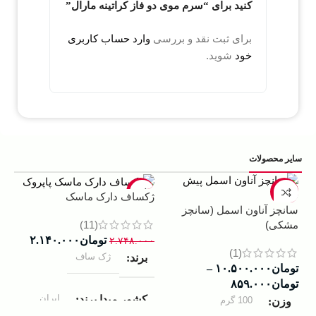
کنید برای “سرم موی دو فاز کراتینه مارال”
برای ثبت نقد و بررسی
وارد حساب کاربری
خود
شوید.
سایر محصولات
5%
-22%
-13%
ژکساف دارک ماسک
سانچز آناون اسمل (سانچز
ادو
(11)
مشکی)
داوینچ
تومان
۲.۱۴۰.۰۰۰
۲.۷۴۸.۰۰۰
(1)
ژک ساف
برند
تومان
۱۰.۵۰۰.۰۰۰
–
۰۰۰
تومان
۸۵۹.۰۰۰
ب
ایران
کشور مبدا برند
100 گرم
وزن