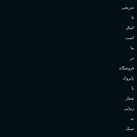
تدریجی
تا
کمال
است.
ما
در
فروشگاه
پاپروک
با
شعار
زیبایی
به
سبک