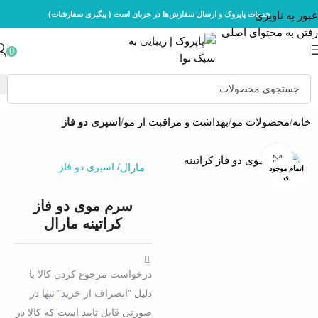
عبور به ناوبری
خدمات پاپروک و ارسال سفارش‌ها در جریان است ( پیگیری سفارشات)
رفتن به محتوای اصلی
0
خانه
محصولات مو
بهداشت و مراقبت از مو
اسپری دو فاز
بزرگنمایی تصویر
مارال
/
اسپری دو فاز
اتمام موجود
ی
سرم موی دو فاز
کراتینه مارال
درخواست مرجوع کردن کالا با
دلیل "انصراف از خرید" تنها در
صورتی قابل تایید است که کالا در