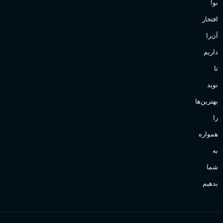
نو!
افتخار
آن‌را
داریم
تا
نوید
بهترین‌ها
را
همواره
به
شما
بدهیم