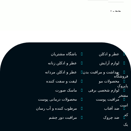
ک
مردانه
مناسب برای
حجم
غ
۱۰۰ میلی لیتر
,
دکانت (10
گروه بویایی
میلی لیتر)
ح
چوبی میوه‌ای مرکباتی
عالی
پخش بو
عطر و ادکلن
باشگاه مشتریان
م
PA_بخش-بو
لوازم آرایش
عطر و ادکلن زنانه
فرانسه
کشور مبدا برند
بهداشت و مراقبت بدن
عطر و ادکلن مردانه
م
میوه‌ها و مرکبات، وانیل،
فروشگاه
نت‌های چوبی
محصولات مو
لیفت و سفت کننده
تلخ
,
گرم
طبع
پاپروک
لوازم شخصی برقی
ماسک صورت
ط
مفتخر
غلظت
مراقبت پوست
محصولات درمانی پوست
است
گ
ضد آفتاب
مرطوب کننده و آب رسان
اکسترکت دو پرفیوم
که
ضد چروک
مراقبت دور چشم
گ
یک
میوه ای
گروه بویایی