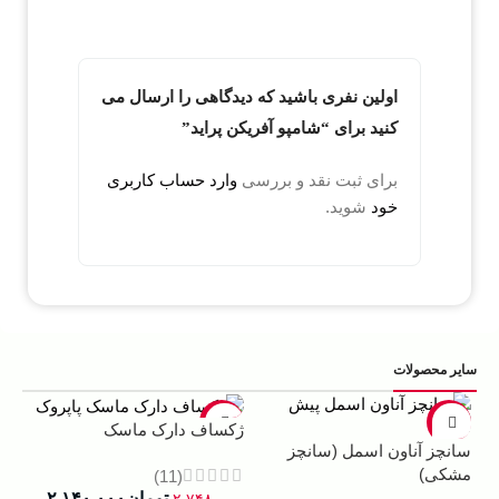
اولین نفری باشید که دیدگاهی را ارسال می
کنید برای “شامپو آفریکن پراید”
برای ثبت نقد و بررسی
وارد حساب کاربری
خود
شوید.
سایر محصولات
5%
-22%
-13%
ژکساف دارک ماسک
سانچز آناون اسمل (سانچز
ادو
مشکی)
داوینچ
(11)
تومان
۲.۱۴۰.۰۰۰