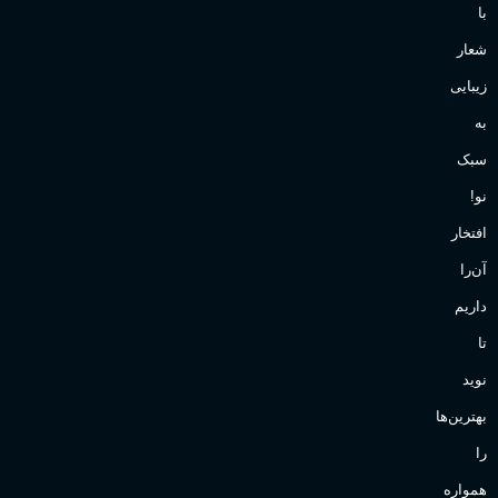
با
شعار
زیبایی
به
سبک
نو!
افتخار
آن‌را
داریم
تا
نوید
بهترین‌ها
را
همواره