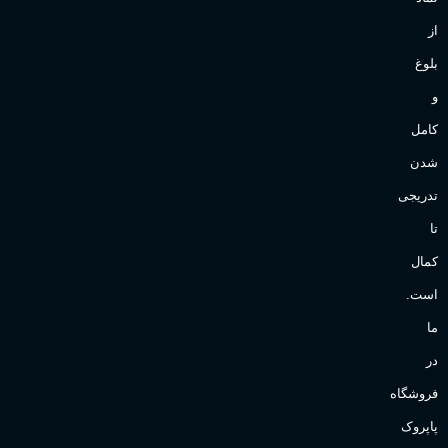
از
بلوغ
و
کامل
شدن
تدریجی
تا
کمال
است.
ما
در
فروشگاه
پاپروک