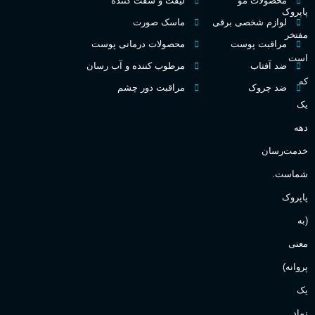
محصولات مو
لیفت و سفت کننده
پاپروک
گ
لوازم شخصی برقی
ماسک صورت
مفتخر
اکسترکت دو پرفیوم
مراقبت پوست
محصولات درمانی پوست
گ
است
ضد آفتاب
مرطوب کننده و آب رسان
میوه ای
گروه بویایی
که
ضد چروک
مراقبت دور چشم
PA_
یک
بالا
ماندگاری
دهه
ن
ش
خدمت‌رسان
مناسب برای
ع
شماست.
آقایان
,
خانم ها
پاپروک
(به
Sanchez
برند
معنی
پروانه)
یک
نماد