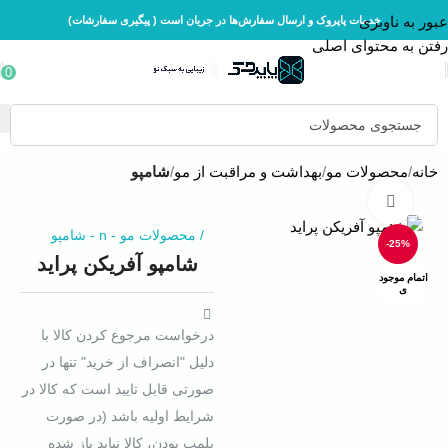
عبور به ناوبری
خدمات پاپروک و ارسال سفارش‌ها در جریان است ( پیگیری سفارشات)
رفتن به محتوای اصلی
0
خانه
محصولات مو
بهداشت و مراقبت از مو
شامپو
بزرگنمایی تصویر
/
محصولات مو
-
n
-
شامپو
-25%
شامپو آفریکن پراید
اتمام موجود
ی
درخواست مرجوع کردن کالا با
دلیل "انصراف از خرید" تنها در
صورتی قابل تایید است که کالا در
شرایط اولیه باشد (در صورت
پلمپ بودن، کالا نباید باز شده