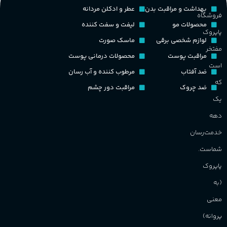
م
بهداشت و مراقبت بدن
عطر و ادکلن مردانه
فروشگاه
PA_بخش-بو
کشور مبدا برند
فرانسه
محصولات مو
لیفت و سفت کننده
پاپروک
م
لوازم شخصی برقی
ماسک صورت
میوه‌ها و مرکبات، وانیل،
طبع
تلخ
,
گرم
مفتخر
نت‌های چوبی
مراقبت پوست
محصولات درمانی پوست
ط
است
ضد آفتاب
مرطوب کننده و آب رسان
غلظت
که
ضد چروک
مراقبت دور چشم
گ
یک
اکسترکت دو پرفیوم
دهه
گ
گروه بویایی
میوه ای
خدمت‌رسان
PA_
شماست.
ماندگاری
بالا
پاپروک
ن
(به
ش
مناسب برای
م
معنی
پروانه)
آقایان
,
خانم ها