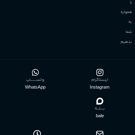
را
همواره
به
شما
بدهیم
اینستاگرام
واتســــــــــاپ
WhatsApp
Instagram
بـــــلــــه
bale