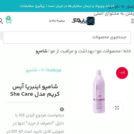
عبور به ناوبری
خدمات پاپروک و ارسال سفارش‌ها در جریان است ( پیگیری سفارشات)
رفتن به محتوای اصلی
0
خانه
محصولات مو
بهداشت و مراقبت از مو
شامپو
Inebrya
/
n
-
شامپو
-8%
شامپو اینبریا آیس
کریم مدل She Care
بزرگنمایی تصویر
درخواست مرجوع کردن کالا با
دلیل "انصراف از خرید" تنها در
صورتی قابل تایید است که کالا در