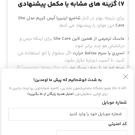
7) گزینه های مشابه یا مکمل پیشنهادی
برای نتیجه بهتر در کنار
شامپو اینبریا آیس کریم مدل She
Care
این موارد را پیشنهاد می کنم:
ماسک ترمیمی از همین لاین She Care
برای اینکه نرمی و
درخشش مو چند برابر شود.
اسپری یا سرم محافظ حرارت
اگر سشوار یا اتو استفاده می
کنید، تا آسیب دوباره تکرار نشود.
سرم ضد وز یا روغن سبک مو
برای نوک موها، مخصوصاً اگر
موخوره یا خشکی دارید.
به شدت خوشحالیم که پیش ما اومدین!
8) جمع بندی
اگه تا حالا عضو باشگاه مشتریانمون نشدین، کافیه شماره‌تون رو اینجا بذارین تا
برای اولین سفارش‌تون
اعتبار هدیه رایگان از ما بگیرید!
اگر موهای شما بر اثر رنگ، دکلره یا حرارت آسیب دیده و دنبال
شماره موبایل
یک شامپو هستید که هم تمیز کند و هم مو را
مرتب تر، نرم
تر و براق تر
نشان دهد،
شامپو اینبریا آیس کریم مدل She
Care
انتخابی حرفه ای و ارزشمند است. این شامپو کمک می
کد امنیتی
کند مو بعد از شستشو کمتر وز شود، بهتر شانه بخورد و
ظاهر سالم تری داشته باشد؛ درست همان چیزی که باعث می