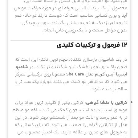
می کنید مو «مرتب تر» و قابل کنترل تر شده است. این
محصول از یک برند ایتالیایی حرفه ای در حوزه مراقبت مو می
آید و برای کسانی مناسب است که دوست دارند در خانه هم
نتیجه ای نزدیک به تجربه سالنی بگیرند؛ بدون پیچیدگی،
بدون مراحل سخت و با یک روتین قابل انجام.
2) فرمول و ترکیبات کلیدی
در یک شامپوی بازسازی کننده، مهم ترین نکته این است که
ضمن پاکسازی، مو را خشک تر و شکننده تر نکند. در
شامپو
اینبریا آیس کریم مدل She Care
معمولاً روی ترکیباتی تمرکز
می شود که به ظاهر مو کمک می کنند دوباره یکدست تر و
سالم تر دیده شود:
کراتین با منشا گیاهی
: کراتین یکی از کلیدی ترین مواد برای
موهای آسیب دیده است، چون کمک می کند ساقه مو منظم
تر به نظر برسد و حالت مو بعد از شستشو بهتر شود. در این
مدل از «کراتین گیاهی» صحبت می شود که برای کسانی که
به فرمول های مدرن تر علاقه دارند، یک امتیاز محسوب می