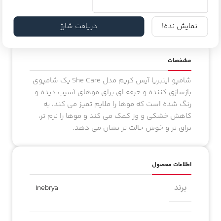
شود از آینه نتیجه بگیرید و روتین مراقبت از مو را با انگیزه
ادامه دهید.
نمایش نده!
دریافت شارژ
مشخصات
شامپو اینبریا آیس کریم مدل She Care یک شامپوی
بازسازی کننده و حرفه ای برای موهای آسیب دیده و
رنگ شده است که موها را ملایم تمیز می کند، به
کاهش خشکی و وز کمک می کند و موها را نرم تر،
براق تر و خوش حالت تر نشان می دهد.
اطلاعات محصول
برند
Inebrya