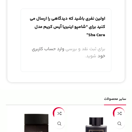
اولین نفری باشید که دیدگاهی را ارسال می
کنید برای “شامپو اینبریا آیس کریم مدل
She Care”
برای ثبت نقد و بررسی
وارد حساب کاربری
خود
شوید.
سایر محصولات
5%
-22%
-13%