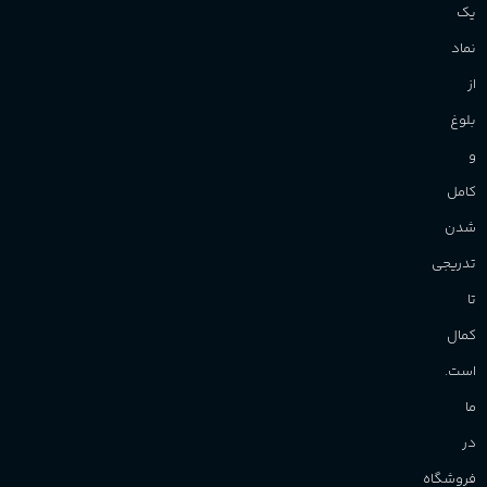
یک
برند
Sanchez
نماد
از
بلوغ
و
کامل
شدن
تدریجی
تا
کمال
است.
ما
در
فروشگاه