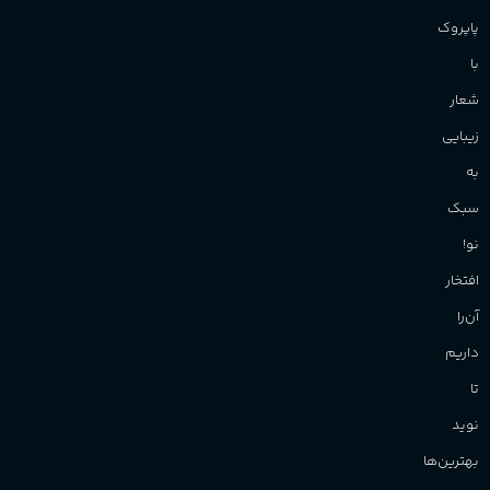
پاپروک
با
شعار
زیبایی
به
سبک
نو!
افتخار
آن‌را
داریم
تا
نوید
بهترین‌ها