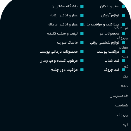
عطر و ادکلن
باشگاه مشتریان
م
میوه‌ها و مرکبات، وانیل،
نت‌های چوبی
طبع
تلخ
,
گرم
لوازم آرایش
عطر و ادکلن زنانه
ط
بهداشت و مراقبت بدن
عطر و ادکلن مردانه
فروشگاه
غلظت
محصولات مو
لیفت و سفت کننده
پاپروک
گ
لوازم شخصی برقی
ماسک صورت
مفتخر
اکسترکت دو پرفیوم
مراقبت پوست
محصولات درمانی پوست
گ
است
ضد آفتاب
مرطوب کننده و آب رسان
گروه بویایی
میوه ای
که
ضد چروک
مراقبت دور چشم
PA_
یک
ماندگاری
بالا
دهه
ن
ش
خدمت‌رسان
مناسب برای
م
شماست.
آقایان
,
خانم ها
پاپروک
(به
برند
Sanchez