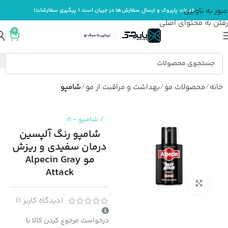
عبور به ناوبری
خدمات پاپروک و ارسال سفارش‌ها در جریان است ( پیگیری سفارشات)
رفتن به محتوای اصلی
0
خانه
محصولات مو
بهداشت و مراقبت از مو
شامپو
/
شامپو
-
n
شامپو رنگ آلپسین
درمان سفیدی و ریزش
مو Alpecin Gray
Attack
بزرگنمایی تصویر
(دیدگاه کاربر
1
)
درخواست مرجوع کردن کالا با