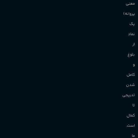
معنی
پروانه)
یک
نماد
از
بلوغ
و
کامل
شدن
تدریجی
تا
کمال
است.
ما