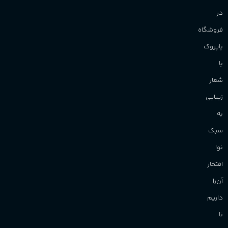
در
فروشگاه
پاپروک
با
شعار
زیبایی
به
سبک
نو!
افتخار
آن‌را
داریم
تا