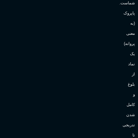
شماست.
آقایان
,
خانم ها
پاپروک
(به
Sanchez
برند
معنی
پروانه)
یک
نماد
از
بلوغ
و
کامل
شدن
تدریجی
تا