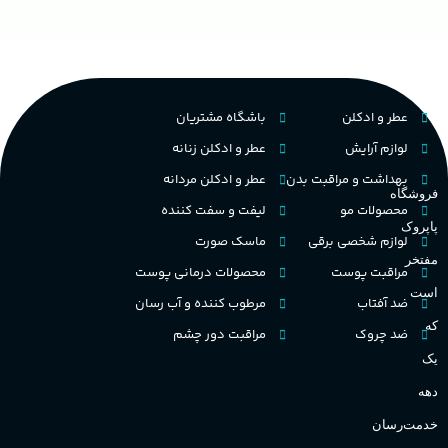
ح
چوبی میوه‌ای مرکباتی
عالی
پخش بو
م
PA_بخش-بو
فرانسه
کشور مبدا برند
عطر و ادکلن
باشگاه مشتریان
م
میوه‌ها و مرکبات، وانیل،
نت‌های چوبی
تلخ
,
گرم
لوازم آرایش
عطر و ادکلن زنانه
طبع
بهداشت و مراقبت بدن
عطر و ادکلن مردانه
ط
فروشگاه
غلظت
محصولات مو
لیفت و سفت کننده
پاپروک
گ
لوازم شخصی برقی
ماسک صورت
اکسترکت دو پرفیوم
مفتخر
مراقبت پوست
محصولات درمانی پوست
گ
است
ضد آفتاب
مرطوب کننده و آب رسان
میوه ای
گروه بویایی
که
ضد چروک
مراقبت دور چشم
PA_
یک
بالا
ماندگاری
دهه
ن
ش
خدمت‌رسان
مناسب برای
ع