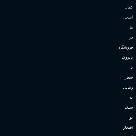
کمال
است.
ما
در
فروشگاه
پاپروک
با
شعار
زیبایی
به
سبک
نو!
افتخار