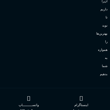
آن‌را
داریم
تا
نوید
بهترین‌ها
را
همواره
به
شما
بدهیم
اینستاگرام
واتســــــــــاپ