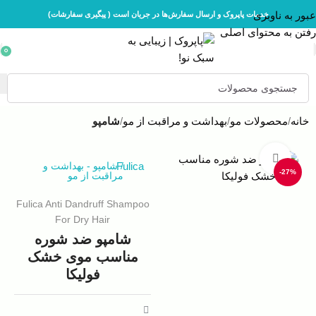
عبور به ناوبری
خدمات پاپروک و ارسال سفارش‌ها در جریان است ( پیگیری سفارشات)
رفتن به محتوای اصلی
0
خانه
محصولات مو
بهداشت و مراقبت از مو
شامپو
بزرگنمایی تصویر
/
Fulica
شامپو
-
بهداشت و
-27%
مراقبت از مو
Fulica Anti Dandruff Shampoo
For Dry Hair
شامپو ضد شوره
مناسب موی خشک
فولیکا