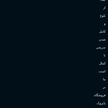
از
بلوغ
و
کامل
شدن
تدریجی
تا
کمال
است.
ما
در
فروشگاه
پاپروک