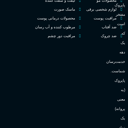
محصولات مو
لیفت و سفت کننده
پاپروک
گ
لوازم شخصی برقی
ماسک صورت
مفتخر
اکسترکت دو پرفیوم
مراقبت پوست
محصولات درمانی پوست
گ
است
ضد آفتاب
مرطوب کننده و آب رسان
میوه ای
گروه بویایی
که
ضد چروک
مراقبت دور چشم
PA_
یک
بالا
ماندگاری
دهه
ن
ش
خدمت‌رسان
مناسب برای
ع
شماست.
آقایان
,
خانم ها
پاپروک
(به
Sanchez
برند
معنی
پروانه)
یک
نماد