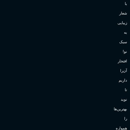
با
شعار
زیبایی
به
سبک
نو!
افتخار
آن‌را
داریم
تا
نوید
بهترین‌ها
را
همواره