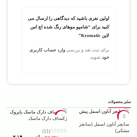
اولین نفری باشید که دیدگاهی را ارسال می
کنید برای “شامپو موهای رنگ شده اچ اس
لاین Kromatic”
برای ثبت نقد و بررسی
وارد حساب کاربری
خود
شوید.
سایر محصولات
5%
-22%
-13%
ژکساف دارک ماسک
سانچز آناون اسمل (سانچز
ادو
مشکی)
داوینچ
(11)