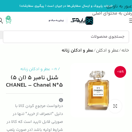
عبور به ناوبری
خدمات پاپروک و ارسال سفارش‌ها در جریان است ( پیگیری سفارشات)
رفتن به محتوای اصلی
0
خانه
عطر و ادکلن
عطر و ادکلن زنانه
/
n
-
عطر و ادکلن زنانه
-15%
شنل نامبر 5 (ان 5)
CHANEL – Chanel N°5
درخواست مرجوع کردن کالا با
بزرگنمایی تصویر
دلیل "انصراف از خرید" تنها در
صورتی قابل تایید است که کالا در
شرایط اولیه باشد (در صورت پلمپ