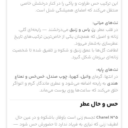
این ترکیب حس طراوت و پاکی را در کنار درخشش خاصی
منتقل می‌کند که امضای همیشگی شنل است.
نت‌های میانی:
در قلب عطر،
رز، یاس و زنبق
می‌درخشند — رایحه‌ای گلی،
زنانه و اصیل که همچنان یکی از خاص‌ترین ترکیب‌های تاریخ
عطرسازی به‌شمار می‌رود.
لطافت گل‌ها با عمق زنبق و شکوه رز تلفیق شده تا شخصیت
زنانه‌ای بی‌زمان شکل گیرد.
نت‌های پایه:
در انتها، گرمای
وانیل، کهربا، چوب صندل، خس‌خس و نعناع
هندی
به رایحه اضافه می‌شود و عطری ماندگار، گرم و اغواگر
خلق می‌کند که ساعت‌ها روی پوست می‌ماند.
حس و حال عطر
Chanel N°5
تجسم زنی است باوقار، باشکوه و در عین حال
لطیف؛ زنی که نیازی به فریاد ندارد تا حضورش حس شود —