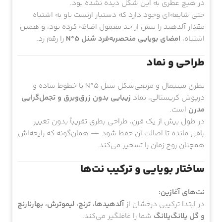
در هیچ عطری به این شکل دیده نشده بود.
حتی شایعه‌ای وجود دارد که دستیار ارنست باو به اشتباه
مقدار آلدهید را بیش از حد معمول اضافه کرده بود، و همین
اشتباه،
امضای بویایی منحصربه‌فرد شنل N°5
را رقم زد.
طراحی و نماد
بطری مینیمال و مربعی‌شکل شنل N°5 با خطوط ساده و
درپوش کریستالی، نماد
زیبایی بدون زرق‌وبرق و تجمل‌گرایی
مدرن
است.
در طول بیش از یک قرن، طراحی بطری تقریباً بدون تغییر
باقی مانده تا اصالت آن حفظ شود — همان‌گونه که رایحه‌اش
همچنان روح زمان را تسخیر می‌کند.
ساختار بویایی و ترکیب نت‌ها
نت‌های آغازین:
در ابتدا ترکیبی درخشان از
آلدهیدها، ترنج، لیموترش، بهارنارنج
و گل یلانگ‌یلانگ
شما را غافلگیر می‌کند.