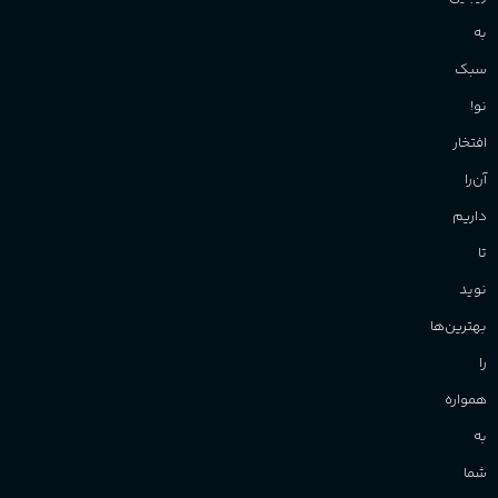
به
سبک
نو!
افتخار
آن‌را
داریم
تا
نوید
بهترین‌ها
را
همواره
به
شما