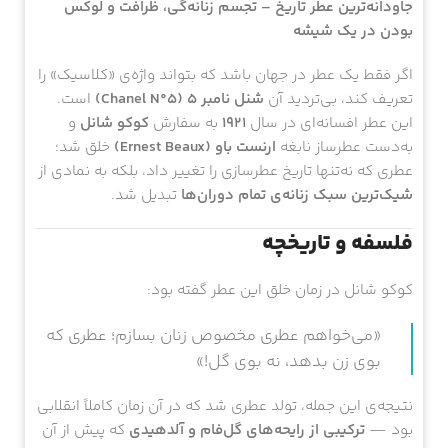
جاودانه‌ترین عطر تاریخ – تجسم زنانه‌گی، ظرافت و لوکس
بودن در یک شیشه
اگر فقط یک عطر در جهان باشد که بتواند واژه‌ی «کلاسیک» را
تعریف کند، بی‌تردید آن
شنل نامبر ۵ (Chanel N°5)
است.
این عطر افسانه‌ای در سال
۱۹۲۱
به سفارش
کوکو شانل
و
به‌دست عطرساز نابغه
ارنست باو (Ernest Beaux)
خلق شد؛
عطری که نه‌تنها تاریخ عطرسازی را تغییر داد، بلکه به نمادی از
شیک‌ترین سبک زنانه‌ی تمام دوران‌ها
تبدیل شد.
فلسفه و تاریخچه
کوکو شانل در زمان خلق این عطر گفته بود:
«می‌خواهم عطری مخصوص زنان بسازم؛ عطری که
بوی زن بدهد، نه بوی گل!»
نتیجه‌ی این جمله، تولد عطری شد که در آن زمان کاملاً انقلابی
بود —
ترکیبی از رایحه‌های گل‌فام و آلدهیدی
که پیش از آن