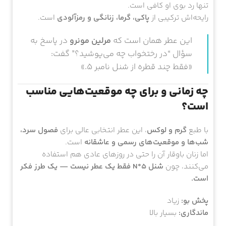
تنها رد بوی او کافی است.
رایحه‌اش ترکیبی از
پاکی، گرما، زنانگی و رمزآلودی
است.
این عطر همان است که
مرلین مونرو
در پاسخ به
سؤال “در رختخواب چه می‌پوشید؟” گفت:
«فقط چند قطره از شنل نامبر ۵.»
چه زمانی و برای چه موقعیت‌هایی مناسب
است؟
با طبع
گرم و لوکس
، این عطر انتخابی عالی برای
فصول سرد،
شب‌ها و موقعیت‌های رسمی و عاشقانه
است.
اما زنان باوقار آن را حتی در روزهای عادی هم استفاده
می‌کنند، چون
شنل N°5 فقط یک عطر نیست — یک طرز فکر
است.
پخش بو:
زیاد
ماندگاری:
بسیار بالا