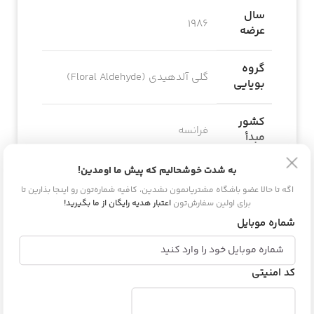
سال
1986
عرضه
گروه
گلی آلدهیدی (Floral Aldehyde)
بویایی
کشور
فرانسه
مبدأ
به شدت خوشحالیم که پیش ما اومدین!
مناسب
بانوان
برای
اگه تا حالا عضو باشگاه مشتریانمون نشدین، کافیه شماره‌تون رو اینجا بذارین تا
برای اولین سفارش‌تون
اعتبار هدیه رایگان از ما بگیرید!
شماره موبایل
اسانس
آلدهید، ترنج، لیمو، بهارنارنج، گل
اولیه
یلانگ
کد امنیتی
اسانس
رز، یاس، گل برف، زنبق
میانی