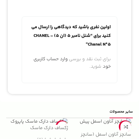
اولین نفری باشید که دیدگاهی را ارسال می
کنید برای “شنل نامبر 5 (ان 5) CHANEL –
Chanel N°5”
برای ثبت نقد و بررسی
وارد حساب کاربری
خود
شوید.
سایر محصولات
5%
-22%
-13%
ژکساف دارک ماسک
سانچز آناون اسمل (سانچز
ادو