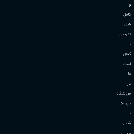
و
کامل
شدن
تدریجی
تا
کمال
است.
ما
در
فروشگاه
پاپروک
با
شعار
زیبایی