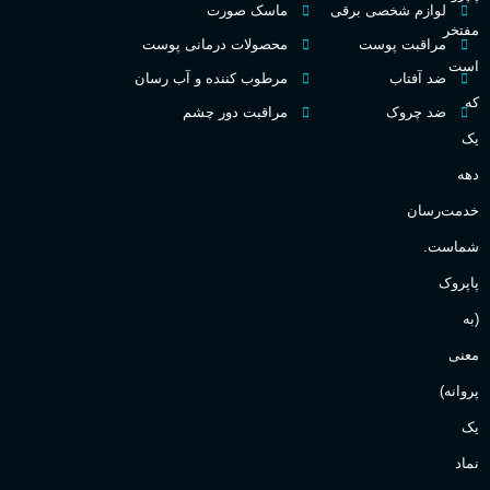
گ
لوازم شخصی برقی
ماسک صورت
مفتخر
اکسترکت دو پرفیوم
مراقبت پوست
محصولات درمانی پوست
گ
است
ضد آفتاب
مرطوب کننده و آب رسان
میوه ای
گروه بویایی
که
ضد چروک
مراقبت دور چشم
PA_
یک
بالا
ماندگاری
دهه
ن
ش
خدمت‌رسان
مناسب برای
ع
شماست.
آقایان
,
خانم ها
پاپروک
(به
Sanchez
برند
معنی
پروانه)
یک
نماد