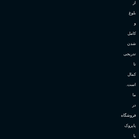
از
بلوغ
و
کامل
شدن
تدریجی
تا
کمال
است.
ما
در
فروشگاه
پاپروک
با