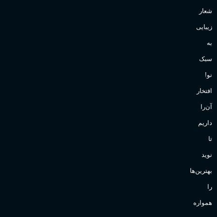
شعار
زیبایی
به
سبک
نو!
افتخار
آن‌را
داریم
تا
نوید
بهترین‌ها
را
همواره