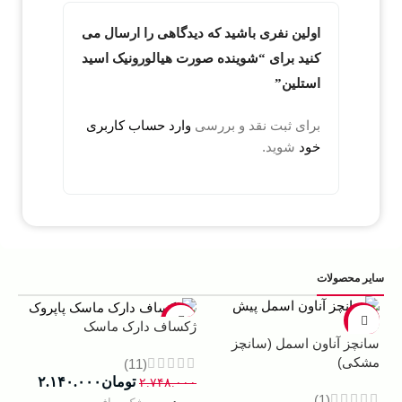
اولین نفری باشید که دیدگاهی را ارسال می
کنید برای “شوینده صورت هیالورونیک اسید
استلین”
برای ثبت نقد و بررسی
وارد حساب کاربری
خود
شوید.
سایر محصولات
5%
-22%
-13%
ژکساف دارک ماسک
سانچز آناون اسمل (سانچز
ادو
مشکی)
داوینچ
(11)
تومان
۲.۱۴۰.۰۰۰
۲.۷۴۸.۰۰۰
(1)