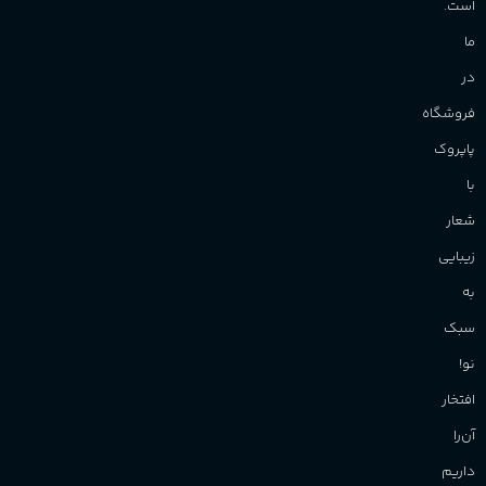
است.
ما
در
فروشگاه
پاپروک
با
شعار
زیبایی
به
سبک
نو!
افتخار
آن‌را
داریم