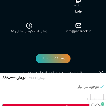
بـــــلــــه
bale
info@paperook.ir
زمان پاسخگویی: 10 الی ۱5
بازگشت به بالا
کلیه حقوق برای وبسایت پاپروک محفوظ است.
تومان
۸۹۸.۰۰۰
تومان
۹۸۹.۰۰۰
موجود در انبار
0