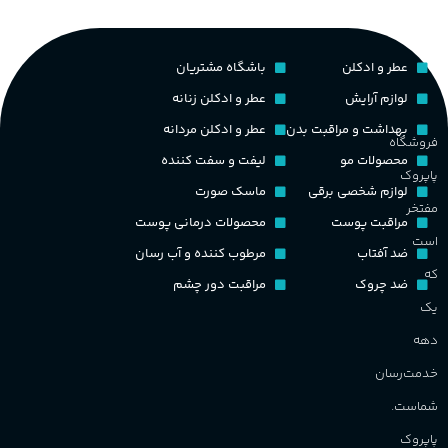
م
PA_بخش-بو
کشور مبدا برند
فرانسه
عطر و ادکلن
باشگاه مشتریان
م
میوه‌ها و مرکبات، وانیل،
نت‌های چوبی
طبع
تلخ
,
گرم
لوازم آرایش
عطر و ادکلن زنانه
ط
بهداشت و مراقبت بدن
عطر و ادکلن مردانه
فروشگاه
غلظت
محصولات مو
لیفت و سفت کننده
پاپروک
گ
لوازم شخصی برقی
ماسک صورت
مفتخر
اکسترکت دو پرفیوم
مراقبت پوست
محصولات درمانی پوست
گ
است
ضد آفتاب
مرطوب کننده و آب رسان
گروه بویایی
میوه ای
که
ضد چروک
مراقبت دور چشم
PA_
یک
ماندگاری
بالا
دهه
ن
ش
خدمت‌رسان
مناسب برای
م
شماست.
آقایان
,
خانم ها
پاپروک