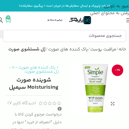
عبور به ناوبری
خدمات پاپروک و ارسال سفارش‌ها در جریان است ( پیگیری سفارشات)
رفتن به محتوای اصلی
0
خانه
مراقبت پوست
پاک کننده های صورت
ژل شستشوی صورت
/
پاک کننده های صورت
-
n
-
-9%
ژل شستشوی صورت
شوینده صورت
Moisturising سیمپل
(دیدگاه کاربر
7
)
بزرگنمایی تصویر
درخواست مرجوع کردن کالا با
دلیل "انصراف از خرید" تنها در