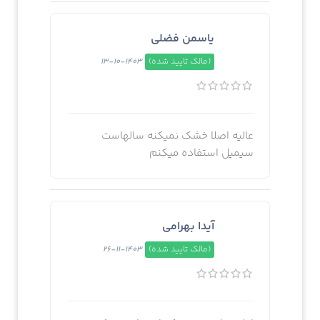
یاسمن فضلی
(مالک تایید شده)
1403-10-13
عالیه اصلا خشک نمیکنه سالهاست
سیمپل استفا‌ده میکنم
آیدا بهرامی
(مالک تایید شده)
1403-11-26