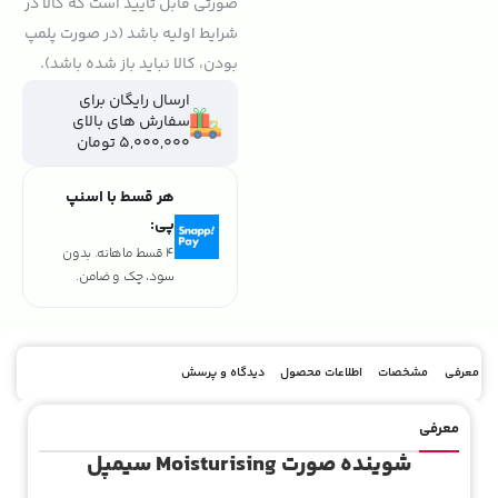
صورتی قابل تایید است که کالا در
شرایط اولیه باشد (در صورت پلمپ
بودن، کالا نباید باز شده باشد).
ارسال رایگان برای
سفارش های بالای
5,000,000 تومان
هر قسط با اسنپ
پی:
4 قسط ماهانه. بدون
سود، چک و ضامن.
معرفی
مشخصات
اطلاعات محصول
دیدگاه و پرسش
معرفی
شوینده صورت Moisturising سیمپل