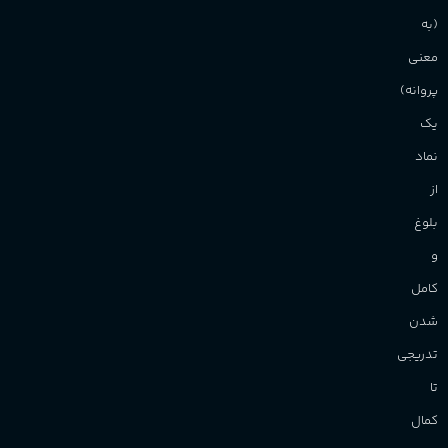
(به
برند
Sanchez
معنی
پروانه)
یک
نماد
از
بلوغ
و
کامل
شدن
تدریجی
تا
کمال