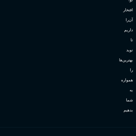
افتخار
آن‌را
داریم
تا
نوید
بهترین‌ها
را
همواره
به
شما
بدهیم