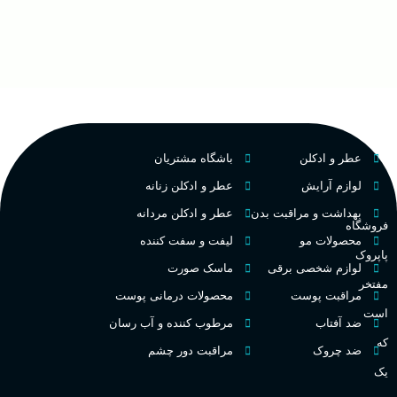
غ
۱۰۰ میلی لیتر
,
دکانت (10
گروه بویایی
میلی لیتر)
ح
چوبی میوه‌ای مرکباتی
عالی
پخش بو
م
PA_بخش-بو
فرانسه
کشور مبدا برند
عطر و ادکلن
باشگاه مشتریان
م
میوه‌ها و مرکبات، وانیل،
نت‌های چوبی
تلخ
,
گرم
طبع
لوازم آرایش
عطر و ادکلن زنانه
ط
بهداشت و مراقبت بدن
عطر و ادکلن مردانه
فروشگاه
غلظت
محصولات مو
لیفت و سفت کننده
پاپروک
گ
لوازم شخصی برقی
ماسک صورت
مفتخر
اکسترکت دو پرفیوم
مراقبت پوست
محصولات درمانی پوست
گ
است
ضد آفتاب
مرطوب کننده و آب رسان
میوه ای
گروه بویایی
که
ضد چروک
مراقبت دور چشم
PA_
یک
بالا
ماندگاری