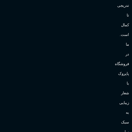
تدریجی
تا
کمال
است.
ما
در
فروشگاه
پاپروک
با
شعار
زیبایی
به
سبک
نو!