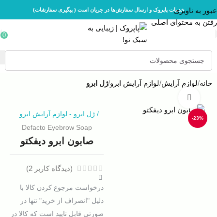
عبور به ناوبری
خدمات پاپروک و ارسال سفارش‌ها در جریان است ( پیگیری سفارشات)
رفتن به محتوای اصلی
0
خانه
لوازم آرایش
لوازم آرایش ابرو
ژل ابرو
بزرگنمایی تصویر
/
ژل ابرو
-
لوازم آرایش ابرو
-23%
Defacto Eyebrow Soap
صابون ابرو دیفکتو
(دیدگاه کاربر
2
)
درخواست مرجوع کردن کالا با
دلیل "انصراف از خرید" تنها در
صورتی قابل تایید است که کالا در