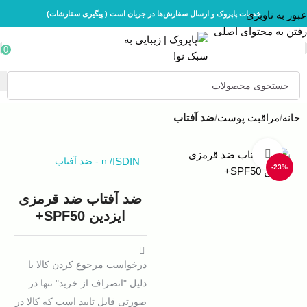
عبور به ناوبری
خدمات پاپروک و ارسال سفارش‌ها در جریان است ( پیگیری سفارشات)
رفتن به محتوای اصلی
0
خانه
مراقبت پوست
ضد آفتاب
بزرگنمایی تصویر
ISDIN
/
n
-
ضد آفتاب
-23%
ضد آفتاب ضد قرمزی
ایزدین SPF50+
درخواست مرجوع کردن کالا با
دلیل "انصراف از خرید" تنها در
صورتی قابل تایید است که کالا در