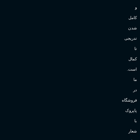
و
کامل
شدن
تدریجی
تا
کمال
است.
ما
در
فروشگاه
پاپروک
با
شعار