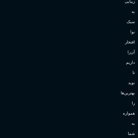
زیبایی
به
سبک
نو!
افتخار
آن‌را
داریم
تا
نوید
بهترین‌ها
را
همواره
به
شما