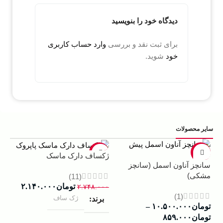
دیدگاه خود را بنویسید
برای ثبت نقد و بررسی
وارد حساب کاربری
خود
شوید.
سایر محصولات
5%
-22%
-13%
ژکساف دارک ماسک
سانچز آناون اسمل (سانچز
ادو
مشکی)
داوینچ
(11)
تومان
۲.۱۴۰.۰۰۰
۲.۷۴۸.۰۰۰
(1)
ژک ساف
برند
تومان
۱۰.۵۰۰.۰۰۰
–
۰۰۰
تومان
۸۵۹.۰۰۰
ب