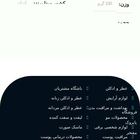
ایران
کشور مبدا برند
100 گرم
وزن
ک
مردانه
مناسب برای
حجم
غ
۱۰۰ میلی لیتر
,
دکانت (10
گروه بویایی
میلی لیتر)
ح
چوبی میوه‌ای مرکباتی
عالی
پخش بو
م
PA_بخش-بو
فرانسه
کشور مبدا برند
عطر و ادکلن
باشگاه مشتریان
م
میوه‌ها و مرکبات، وانیل،
نت‌های چوبی
تلخ
,
گرم
طبع
لوازم آرایش
عطر و ادکلن زنانه
ط
بهداشت و مراقبت بدن
عطر و ادکلن مردانه
فروشگاه
غلظت
محصولات مو
لیفت و سفت کننده
پاپروک
گ
لوازم شخصی برقی
ماسک صورت
مفتخر
اکسترکت دو پرفیوم
مراقبت پوست
محصولات درمانی پوست