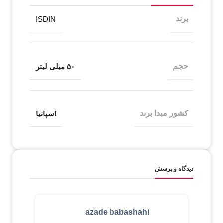
برند
ISDIN
حجم
۵۰ میلی لیتر
کشور مبدا برند
اسپانیا
دیدگاه و پرسش
azade babashahi