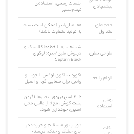
موقعیت‌های
جلسات رسمی، استفاده‌ی
پیشنهادی
نیمه‌رسمی
حجم‌های
100 میلی‌لیتر (ممکن است بسته
متداول
به تولید متفاوت باشد)
شیشه تیره با خطوط کلاسیک و
طراحی بطری
درپوش فلزی/تیره؛ لوگوی
Captain Black
آکورد تنباکوی لوکس با چوب و
الهام رایحه
وانیل برای فضایی گرم و اصیل
۲–۴ اسپری روی نبض‌ها (گردن،
روش
پشت گوش، مچ)؛ از مالش محل
استفاده
اسپری خودداری شود.
دور از نور مستقیم و حرارت؛ در
نکات
جای خشک و خنک، دربسته