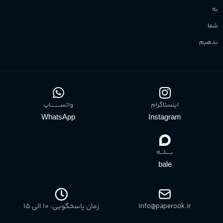
به
شما
بدهیم
اینستاگرام
واتســــــــــاپ
WhatsApp
Instagram
بـــــلــــه
bale
info@paperook.ir
زمان پاسخگویی: 10 الی ۱5