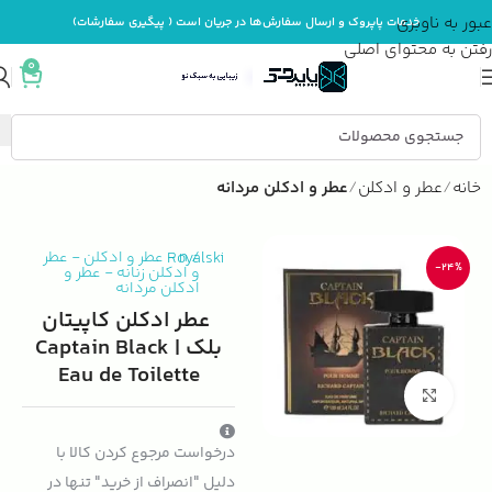
عبور به ناوبری
خدمات پاپروک و ارسال سفارش‌ها در جریان است ( پیگیری سفارشات)
رفتن به محتوای اصلی
0
خانه
عطر و ادکلن
عطر و ادکلن مردانه
/
n
Royalski
-
عطر و ادکلن
-
عطر
-24%
و ادکلن زنانه
-
عطر و
ادکلن مردانه
عطر ادکلن کاپیتان
بلک | Captain Black
Eau de Toilette
بزرگنمایی تصویر
درخواست مرجوع کردن کالا با
دلیل "انصراف از خرید" تنها در