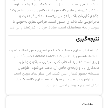
سبک قدیمی عطرهای اصیل است. شیشه‌ای تیره با خطوط
ساده و درپوشی فلزی که حس استحکام و وقار را القا می‌کند.
لوگوی کاپیتان بلک با فونتی برجسته، تداعی‌گر قدرت و
ماجراجویی یک ناخدای جسور است. طراحی بطری به‌خوبی با
هویت رایحه هماهنگ است؛ ساده، مردانه، قدرتمند و بی‌ادعا.
نتیجه‌گیری
اگر به‌دنبال عطری هستید که با هر اسپری حس اصالت، قدرت
و اعتمادبه‌نفس را منتقل کند،
Captain Black
دقیقاً همان
چیزی است که باید انتخاب کنید. ترکیب تنباکو و وانیل،
ماندگاری بالا و رایحه‌ی خاص آن، باعث می‌شود اطرافیان
همیشه حضور شما را حس کنند. این عطر نماد مردی است
باوقار، آرام و در عین حال قدرتمند — عطری کلاسیک برای
مردان امروزی با روحی اصیل و جسور.
مشخصات