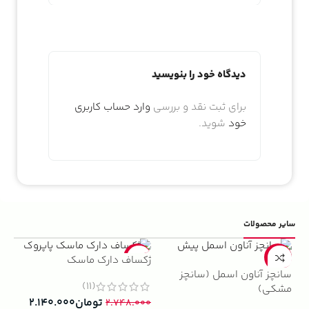
دیدگاه خود را بنویسید
برای ثبت نقد و بررسی
وارد حساب کاربری
خود
شوید.
سایر محصولات
5%
-22%
-13%
ژکساف دارک ماسک
سانچز آناون اسمل (سانچز
ادو
(11)
مشکی)
داوینچ
تومان
۲.۱۴۰.۰۰۰
۲.۷۴۸.۰۰۰