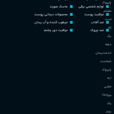
پاپروک
گ
لوازم شخصی برقی
ماسک صورت
مفتخر
اکسترکت دو پرفیوم
مراقبت پوست
محصولات درمانی پوست
گ
است
ضد آفتاب
مرطوب کننده و آب رسان
گروه بویایی
میوه ای
که
ضد چروک
مراقبت دور چشم
PA_
یک
ماندگاری
بالا
دهه
ن
ش
خدمت‌رسان
مناسب برای
م
شماست.
آقایان
,
خانم ها
پاپروک
(به
برند
Sanchez
معنی
پروانه)
یک
نماد