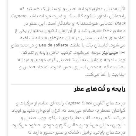
اگر به‌دنبال عطری مردانه، اصیل و نوستالژیک هستید که
رایحه‌اش یادآور شکوه کلاسیک و قدرت مردانه باشد،
Captain
Black
انتخابی هوشمندانه و ماندگار است. این عطر در
دهه‌ی ۱۹۸۰ معرفی شد و از آن زمان تاکنون به‌عنوان یکی از
نمادهای جذابیت سنتی در میان عطرهای مردانه شناخته
می‌شود. کاپیتان بلک با غلظت
Eau de Toilette
و در حجم‌های
۱۰۰ میلی‌لیتر
عرضه می‌شود. ترکیب خاص رایحه‌ی تنباکو،
چوب، ادویه و وانیل، به آن شخصیتی گرم، دودی و مردانه
بخشیده که به‌محض اسپری، حس قدرت، اعتماد‌به‌نفس و
جذابیت را القا می‌کند.
رایحه و نُت‌های عطر
در نت‌های آغازین
Captain Black
رایحه‌ای ملایم از مرکبات و
گیاهان معطر به مشام می‌رسد که انرژی اولیه‌ای دلپذیر ایجاد
می‌کند. کمی بعد، قلب عطر با بوی تنباکو، چوب صندل و
دارچین نمایان می‌شود و حالتی گرم و دودی به خود می‌گیرد.
در نت‌های پایانی، وانیل، مُشک و عنبر حضور دارند که