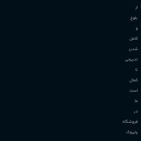
از
بلوغ
و
کامل
شدن
تدریجی
تا
کمال
است.
ما
در
فروشگاه
پاپروک