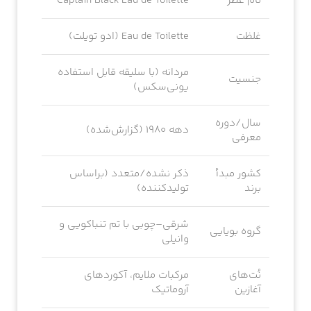
نام عطر
Captain Black Eau de Toilette
غلظت
Eau de Toilette (ادو تویلت)
مردانه (با سلیقه قابل استفاده
جنسیت
یونی‌سکس)
سال/دوره
دهه ۱۹۸۰ (گزارش‌شده)
معرفی
کشور مبدأ
ذکر نشده/متعدد (براساس
برند
تولیدکننده)
شرقی–چوبی با تم تنباکویی و
گروه بویایی
وانیلی
نُت‌های
مرکبات ملایم، آکوردهای
آغازین
آروماتیک