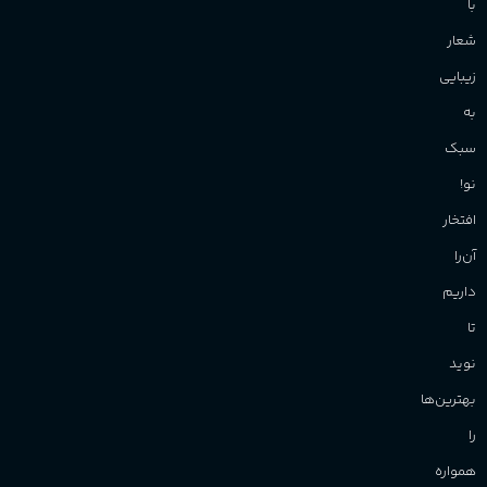
با
شعار
زیبایی
به
سبک
نو!
افتخار
آن‌را
داریم
تا
نوید
بهترین‌ها
را
همواره