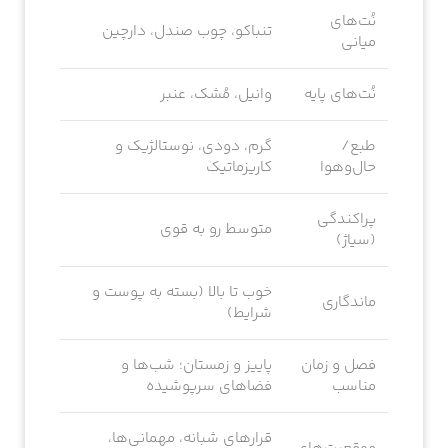
نُت‌های
تنباکو، چوب صندل، دارچین
میانی
نُت‌های پایه
وانیل، مُشک، عنبر
طبع/
گرم، دودی، نوستالژیک و
حال‌وهوا
کاریزماتیک
پراکندگی
متوسط رو به قوی
(سیاژ)
خوب تا بالا (بسته به پوست و
ماندگاری
شرایط)
فصل و زمان
پاییز و زمستان؛ شب‌ها و
مناسب
فضاهای سرپوشیده
قرارهای شبانه، مهمانی‌ها،