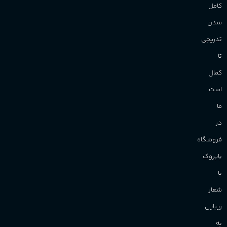
کامل
شدن
تدریجی
تا
کمال
است.
ما
در
فروشگاه
پاپروک
با
شعار
زیبایی
به