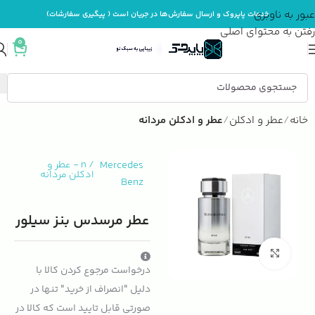
عبور به ناوبری
خدمات پاپروک و ارسال سفارش‌ها در جریان است ( پیگیری سفارشات)
رفتن به محتوای اصلی
0
خانه
عطر و ادکلن
عطر و ادکلن مردانه
Mercedes
/
n
-
عطر و
ادکلن مردانه
Benz
عطر مرسدس بنز سیلور
بزرگنمایی تصویر
درخواست مرجوع کردن کالا با
دلیل "انصراف از خرید" تنها در
صورتی قابل تایید است که کالا در