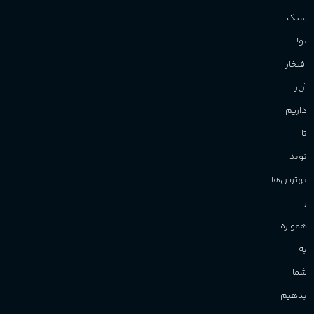
سبک
نو!
افتخار
آن‌را
داریم
تا
نوید
بهترین‌ها
را
همواره
به
شما
بدهیم