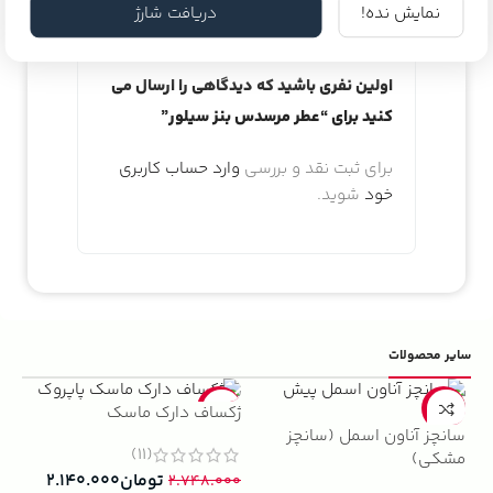
نمایش نده!
دریافت شارژ
اولین نفری باشید که دیدگاهی را ارسال می
کنید برای “عطر مرسدس بنز سیلور”
برای ثبت نقد و بررسی
وارد حساب کاربری
خود
شوید.
سایر محصولات
5%
-22%
-13%
ژکساف دارک ماسک
سانچز آناون اسمل (سانچز
ادو
(11)
مشکی)
داوینچ
تومان
۲.۱۴۰.۰۰۰
۲.۷۴۸.۰۰۰