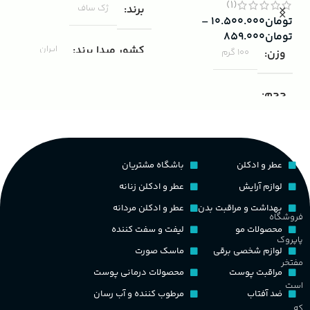
(1)
برند
ژک ساف
تومان
۱۰.۵۰۰.۰۰۰
–
۰۰۰
تومان
۸۵۹.۰۰۰
ب
کشور مبدا برند
ایران
وزن
100 گرم
ک
مناسب برای
مردانه
حجم
غ
۱۰۰ میلی لیتر
,
دکانت (10 میلی
گروه بویایی
لیتر)
ح
عطر و ادکلن
باشگاه مشتریان
چوبی میوه‌ای مرکباتی
پخش بو
عالی
لوازم آرایش
عطر و ادکلن زنانه
م
PA_بخش-بو
بهداشت و مراقبت بدن
عطر و ادکلن مردانه
فروشگاه
کشور مبدا برند
فرانسه
محصولات مو
لیفت و سفت کننده
پاپروک
م
میوه‌ها و مرکبات، وانیل،
لوازم شخصی برقی
ماسک صورت
نت‌های چوبی
طبع
تلخ
,
گرم
مفتخر
مراقبت پوست
محصولات درمانی پوست
ط
است
ضد آفتاب
مرطوب کننده و آب رسان
غلظت
که