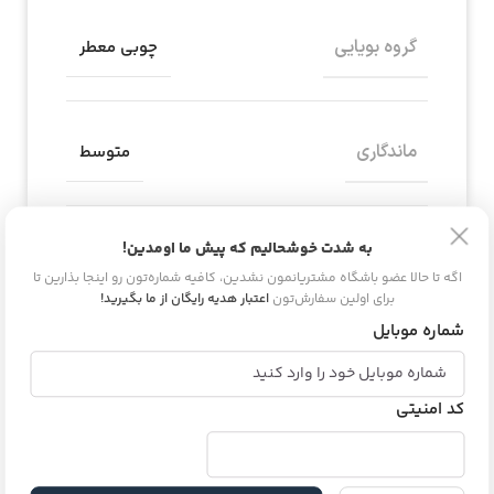
گروه بویایی
چوبی معطر
ماندگاری
متوسط
به شدت خوشحالیم که پیش ما اومدین!
مناسب برای
آقایان
اگه تا حالا عضو باشگاه مشتریانمون نشدین، کافیه شماره‌تون رو اینجا بذارین تا
برای اولین سفارش‌تون
اعتبار هدیه رایگان از ما بگیرید!
شماره موبایل
دیدگاه و پرسش
کد امنیتی
هیچ دیدگاهی برای این محصول نوشته نشده
است.