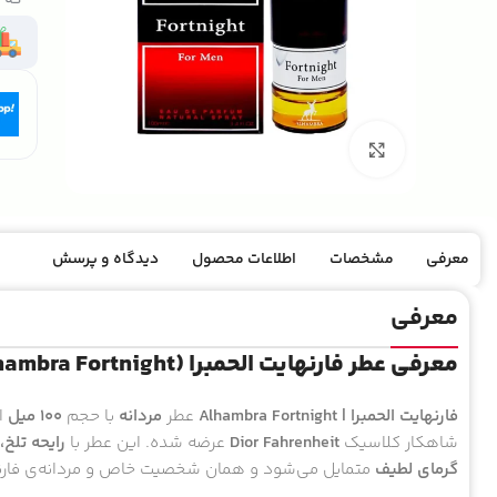
بزرگنمایی تصویر
معرفی
مشخصات
اطلاعات محصول
دیدگاه و پرسش
معرفی
معرفی عطر فارنهایت الحمبرا (Alhambra Fortnight)
فارنهایت الحمبرا | Alhambra Fortnight
عطر
مردانه
با حجم
100 میل
از
شاهکار کلاسیک
Dior Fahrenheit
عرضه شده. این عطر با
رایحه تلخ،
گرمای لطیف
متمایل می‌شود و همان شخصیت خاص و مردانه‌ی فارنهای