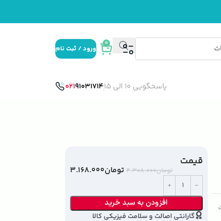
0
ورود / ثبت نام
پاسخگویی 10 الی 15
91031714
021
قیمت
تومان
۳.۱۶۸.۰۰۰
تومان
۴.۳۰۸.۰۰۰
افزودن به سبد خرید
ت
گارانتی اصالت و سلامت فیزیکی کالا