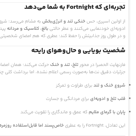
تجربه‌ای که Fortnight به شما می‌دهد
از اولین اسپری، حس
خنکی تند و انرژی‌بخش
به مشام می‌رسد؛ شروعی
ادویه‌ای خودنمایی می‌کنند و عطر حالتی
بالغ، کلاسیک و مردانه
پیدا
و در طول روز جذابیتش را حفظ کند؛ عطری که هم امضای شخصیتی دا
شخصیت بویایی و حال‌وهوای رایحه
فارنهایت الحمبرا در محور
تلخ، تند و خنک
حرکت می‌کند؛ همان امضایی
جزئیات دقیق نت‌ها به‌صورت رسمی اعلام نشده، اما برداشت کلی چ
شروع خنک و تند
برای طراوت و تمرکز
قلب تلخ و ادویه‌ای
برای مردانگی و جسارت
پایان با گرمای ملایم
که عمق و ماندگاری را تقویت می‌کند
این تعادل، Fortnight را به عطری
خاص‌پسند اما قابل‌استفاده روزمره