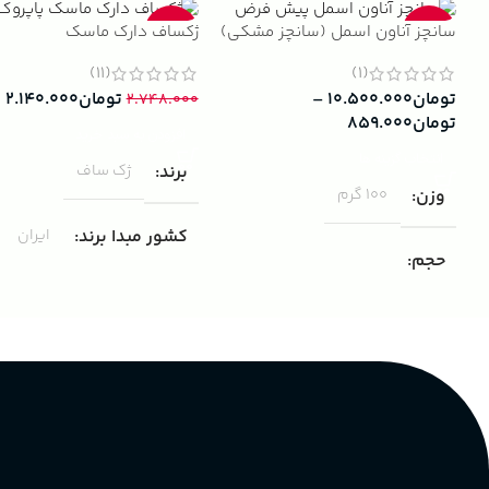
سانچز آناون اسمل (سانچز مشکی)
ژکساف دارک ماسک
-22%
-13%
(11)
(1)
تومان
۱۰.۵۰۰.۰۰۰
–
تومان
۲.۱۴۰.۰۰۰
۲.۷۴۸.۰۰۰
تومان
۸۵۹.۰۰۰
افزودن به سبد خرید
انتخاب گزینه ها
برند
ژک ساف
وزن
100 گرم
کشور مبدا برند
ایران
حجم
مناسب برای
مردانه
۱۰۰ میلی لیتر
,
دکانت (10 میلی
لیتر)
گروه بویایی
پخش بو
عالی
چوبی میوه‌ای مرکباتی
کشور مبدا برند
فرانسه
PA_بخش-بو