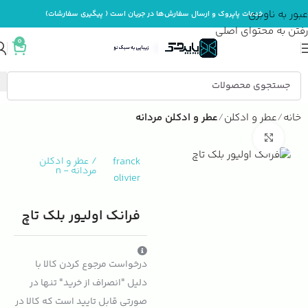
عبور به ناوبری
خدمات پاپروک و ارسال سفارش‌ها در جریان است ( پیگیری سفارشات)
رفتن به محتوای اصلی
0
خانه
عطر و ادکلن
عطر و ادکلن مردانه
بزرگنمایی تصویر
franck
/
عطر و ادکلن
مردانه
-
n
olivier
فرانک اولیور بلک تاچ
درخواست مرجوع کردن کالا با
دلیل "انصراف از خرید" تنها در
صورتی قابل تایید است که کالا در