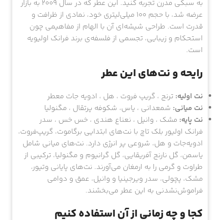
به سبکی مدرن تجربه کنید. این عطر که در سال 2009 به بازار
عرضه شد، با حجم 100 میلی‌لیتری خود، نمادی از ظرافت و
قدرت است. طراحی شیشه‌ای آن با الهام از مفاهیمی چون
استحکام و زیبایی، تجسمی از فلسفه‌ی برند فرانک اولیویه
است.
رایحه و نت‌های این عطر
نت اولیه:
ترنج ، گریپ فروت ، هل ، ادویه جات معطر
نت میانی:
شمعدانی ، یاس، شکوفه پرتقال ، مگنولیا
نت پایه:
مشک ، وانیل ، نعناع هندی ، خس خس ، سدر
فرانک اولیور بلک تاچ با نت‌های ابتدایی برگاموت، گریپ‌فروت،
ادویه‌جات و هل، شروعی پر انرژی دارد. نت‌های میانی شامل
یاسمن، گل نارنج آفریقایی، گل گرانیوم و مگنولیا، ترکیبی از
طراوت و گرمی را به ارمغان می‌آورند. نت‌های پایانی وتیور،
مشک، پچولی، سدر ویرجینیا و وانیل، عمق و دوامی
فراموش‌نشدنی به این عطر می‌بخشند.
کجا و چه زمانی از آن استفاده کنیم