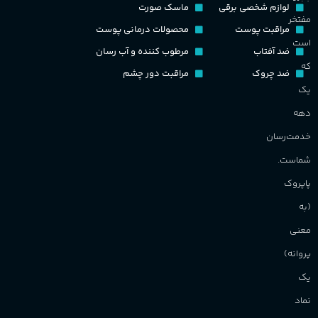
لوازم شخصی برقی
ماسک صورت
نت‌های چوبی
طبع
تلخ
,
گرم
مفتخر
ح
مراقبت پوست
محصولات درمانی پوست
است
ضد آفتاب
مرطوب کننده و آب رسان
غلظت
م
که
ضد چروک
مراقبت دور چشم
یک
اکسترکت دو پرفیوم
م
دهه
گروه بویایی
میوه ای
خدمت‌رسان
ط
شماست.
ماندگاری
بالا
پاپروک
گ
(به
مناسب برای
گ
معنی
پروانه)
آقایان
,
خانم ها
PA_
یک
برند
Sanchez
نماد
ن
ش