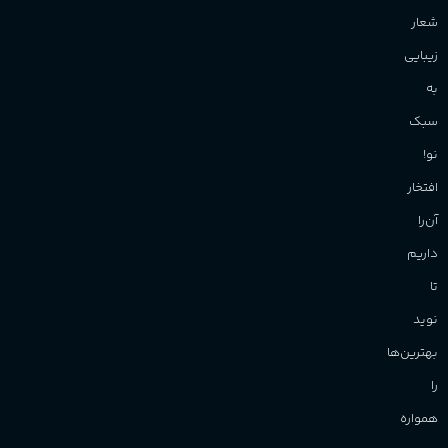
شعار
زیبایی
به
سبک
نو!
افتخار
آن‌را
داریم
تا
نوید
بهترین‌ها
را
همواره