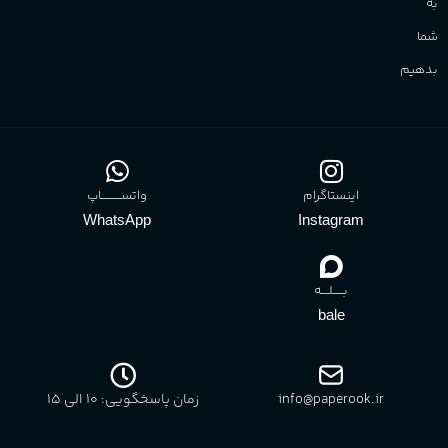
به
شما
بدهیم
اینستاگرام
واتســــــــــاپ
WhatsApp
Instagram
بـــــلــــه
bale
info@paperook.ir
زمان پاسخگویی: 10 الی ۱5