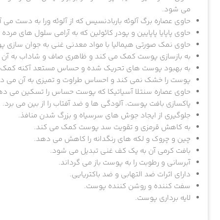
می شود.
حاوی عصاره برگ آلوئه باربادنسیس که از آلوئه ورا به دست می آ
حاوی پاپایا پاپایین و پودر کائولین که به آرامی سلول های مرده 
حاوی نمک صورتی هیمالیا با مواد معدنی غنی به جوان سازی 
به بازسازی پوست کمک می کند و ظاهری صاف و شاداب به آن 
به بهبود پوست های تحریک شده و حساس مستعد آکنه کمک 
پوست را خشک نمی کند و احساس طراوت و تمیزی به آن می د
حاوی عصاره سنتلا آسیاتیکا که پوست حساس را تسکین می ده
پاکسازی بافت پوست، آلودگی ها و ضد آفتاب را از بین می برد.
جلوگیری از ایجاد جوش های سرسیاه و بزرگ شدن منافذ.
به کاهش قرمزی و تقویت سد پوست کمک می کند.
چین و چروک و لکه های رنگدانه را کاهش می دهد.
بافت کرمی آن به یک کف غنی تبدیل می شود.
آبرسانی و رطوبت را به پوست باز می گرداند.
دارای اثرات ضد التهابی و ضد باکتریایی.
سفت کننده و روشن کننده پوست.
لایه برداری پوست.