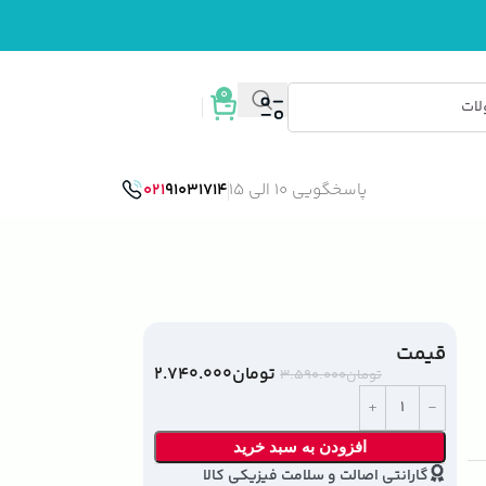
0
ورود / ثبت نام
پاسخگویی 10 الی 15
91031714
021
قیمت
تومان
۲.۷۴۰.۰۰۰
تومان
۳.۵۹۰.۰۰۰
افزودن به سبد خرید
گارانتی اصالت و سلامت فیزیکی کالا