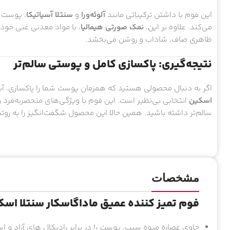
این فوم با داشتن ترکیباتی مانند
آلوئه‌ورا
و
سنتلا آسیاتیکا
، پوست 
می‌کند. علاوه بر این،
نمک صورتی هیمالیا
، با مواد معدنی غنی خو
ظاهری صاف، شاداب و روشن می‌بخشد.
نتیجه‌گیری: پاکسازی کامل و پوستی سالم‌تر
اگر به دنبال محصولی هستید که همزمان پوست شما را پاکسازی، آبر
اسکین
انتخابی بی‌نظیر است. این فوم با ویژگی‌های منحصربه‌فرد 
سالم‌تر داشته باشید. همین حالا این محصول شگفت‌انگیز را به روت
مشخصات
فوم تمیز کننده عمیق ماداگاسکار سنتلا اس
حاوی عصاره میوه سیب، پوست را در برابر رادیکال های آزاد 