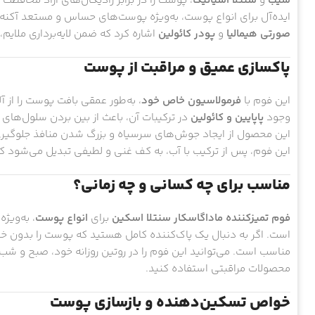
سیب
و
سنتلا آسیاتیکا
، پوست را در برابر رادیکال‌های آزاد محافظ
ایده‌آل برای انواع پوست، به‌ویژه پوست‌های حساس و مستعد آکنه 
صورتی هیمالیا
و
پودر کائولین
اشاره کرد که ضمن لایه‌برداری ملایم
پاکسازی عمیق و مراقبت از پوست
این فوم با
فرمولاسیون خاص خود
، به‌طور عمقی بافت پوست را از 
وجود
پاپایین و کائولین
در ترکیبات آن، باعث از بین بردن سلول‌های
این محصول از ایجاد جوش‌های سرسیاه و بزرگ شدن منافذ جلوگیری
این فوم، پس از ترکیب با آب، به کف غنی و لطیفی تبدیل می‌شود
مناسب برای چه کسانی و چه زمانی؟
فوم تمیزکننده ماداگاسکار سنتلا اسکین
برای
انواع پوست
، به‌وی
است. اگر به دنبال یک پاک‌کننده کامل هستید که پوست را بدون 
مناسب است. می‌توانید این فوم را در روتین روزانه خود، صبح و شب
محصولات مراقبتی استفاده کنید.
خواص تسکین‌دهنده و بازسازی پوست