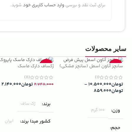
برای ثبت نقد و بررسی
وارد حساب کاربری خود
شوید.
سایر محصولات
سانچز آناون اسمل (سانچز مشکی)
ژکساف دارک ماسک
-22%
-13%
(11)
(1)
تومان
۱۰.۵۰۰.۰۰۰
–
تومان
۲.۱۴۰.۰۰۰
۲.۷۴۸.۰۰۰
تومان
۸۵۹.۰۰۰
افزودن به سبد خرید
انتخاب گزینه ها
برند
ژک ساف
وزن
100 گرم
کشور مبدا برند
ایران
حجم