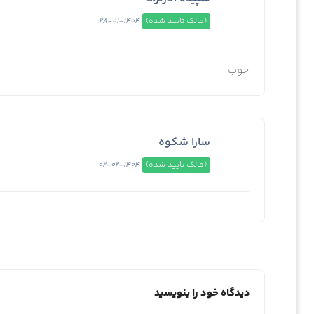
(مالک تایید شده)
1404-01-28
خوب
سارا شکوه
(مالک تایید شده)
1404-02-02
دیدگاه خود را بنویسید