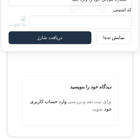
(مالک تایید شده)
1404-06-23
کد امنیتی
یک مقدار قرص بود نامطبوعی داره من
نمایش نده!
دریافت شارژ
قبلا که تهیه کردم همچین مشکلی نداشتم
دیدگاه خود را بنویسید
برای ثبت نقد و بررسی
وارد حساب کاربری
خود
شوید.