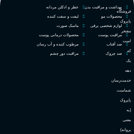
م
PA_بخش-بو
بهداشت و مراقبت بدن
عطر و ادکلن مردانه
فروشگاه
فرانسه
کشور مبدا برند
محصولات مو
لیفت و سفت کننده
پاپروک
م
میوه‌ها و مرکبات، وانیل،
لوازم شخصی برقی
ماسک صورت
نت‌های چوبی
تلخ
,
گرم
طبع
مفتخر
مراقبت پوست
محصولات درمانی پوست
ط
است
ضد آفتاب
مرطوب کننده و آب رسان
غلظت
که
ضد چروک
مراقبت دور چشم
گ
یک
اکسترکت دو پرفیوم
دهه
گ
میوه ای
گروه بویایی
خدمت‌رسان
PA_
شماست.
بالا
ماندگاری
پاپروک
ن
(به
ش
مناسب برای
ع
معنی
پروانه)
آقایان
,
خانم ها