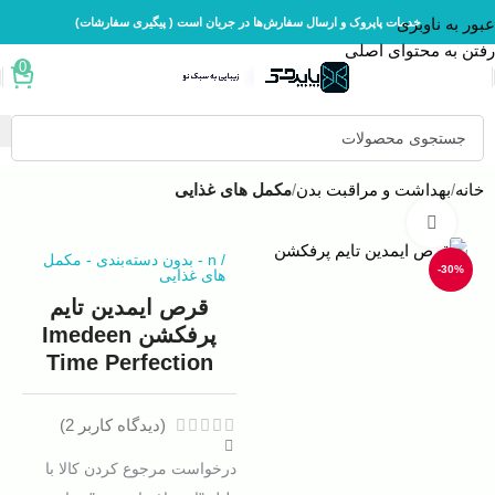
عبور به ناوبری
خدمات پاپروک و ارسال سفارش‌ها در جریان است ( پیگیری سفارشات)
رفتن به محتوای اصلی
0
خانه
بهداشت و مراقبت بدن
مکمل های غذایی
بزرگنمایی تصویر
/
n
-
بدون دسته‌بندی
-
مکمل
-30%
های غذایی
قرص ایمدین تایم
پرفکشن Imedeen
Time Perfection
(دیدگاه کاربر
2
)
درخواست مرجوع کردن کالا با