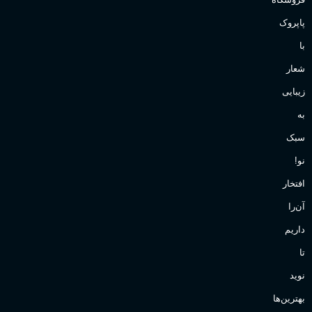
پاپروک
با
شعار
زیبایی
به
سبک
نو!
افتخار
آن‌را
داریم
تا
نوید
بهترین‌ها