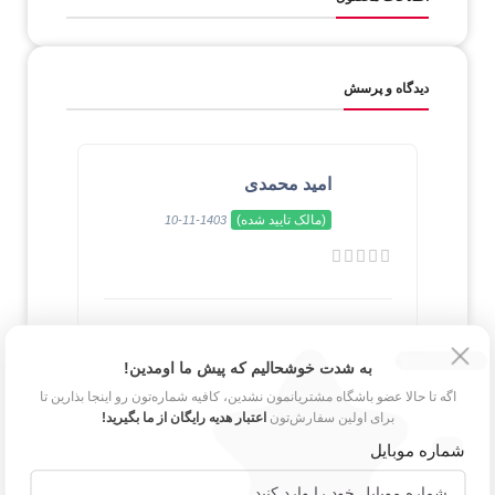
دیدگاه و پرسش
امید محمدی
(مالک تایید شده)
1403-11-10
عالی همیه محصولات اورجینال و قیمت
خیلی مناسب
به شدت خوشحالیم که پیش ما اومدین!
اگه تا حالا عضو باشگاه مشتریانمون نشدین، کافیه شماره‌تون رو اینجا بذارین تا
برای اولین سفارش‌تون
اعتبار هدیه رایگان از ما بگیرید!
شماره موبایل
مژگان پویان