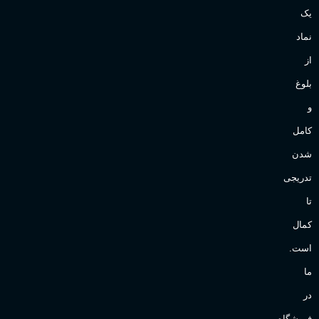
یک
Sanchez
برند
نماد
از
بلوغ
و
کامل
شدن
تدریجی
تا
کمال
است.
ما
در
فروشگاه