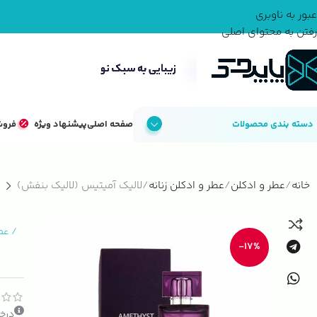
عبور به ناوبری
رفتن به محتوای اصلی
دسته بندی محصولات
صفحه اصلی
پیشنهاد ویژه
فروش
خانه
عطر و ادکلن
عطر و ادکلن زنانه
لالیک آمیتیس (لالیک بنفش)
/
عطر
-17%
درخو