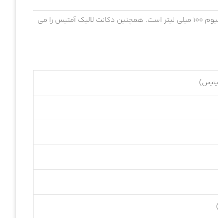
لالیک آمیتیس ادکلنی زنانه، گرم و جذاب است. حجم این ادوپرفیوم ۱۰۰ میلی لیتر است. همچنین دکانت لالیک آمتیس را می