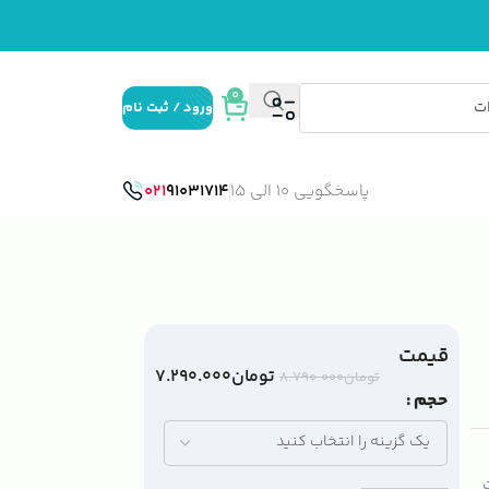
0
ورود / ثبت نام
پاسخگویی 10 الی 15
91031714
021
قیمت
تومان
۷.۲۹۰.۰۰۰
تومان
۸.۷۹۰.۰۰۰
حجم
ت