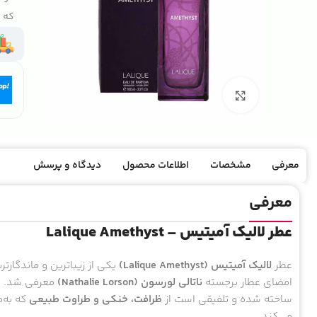
که ک
بزرگنمایی تصویر
معرفی
مشخصات
اطلاعات محصول
دیدگاه و پرسش
معرفی
عطر لالیک آمیتیس – Lalique Amethyst
عطر
لالیک آمیتیس (Lalique Amethyst)
یکی از زیباترین و ماندگارتر
امضای عطار برجسته
ناتالی لورسون (Nathalie Lorson)
معرفی شد. ای
ساخته شده و تلفیقی است از
ظرافت، خنکی و طراوت طبیعی
که به‌
می‌کند.