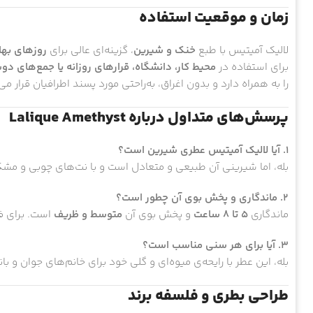
زمان و موقعیت استفاده
لالیک آمیتیس با طبع
خنک و شیرین
، گزینه‌ای عالی برای
روزهای بها
برای استفاده در
محیط کار، دانشگاه، قرارهای روزانه یا جمع‌های دو
را به همراه دارد و بدون اغراق، به‌راحتی مورد پسند اطرافیان قرار می‌
پرسش‌های متداول درباره Lalique Amethyst
۱. آیا لالیک آمیتیس عطری شیرین است؟
بله، اما شیرینی آن طبیعی و متعادل است و با نت‌های چوبی و مشک، 
۲. ماندگاری و پخش بوی آن چطور است؟
ماندگاری
۵ تا ۸ ساعت
و پخش بوی آن
متوسط و ظریف
است. برای فض
۳. آیا برای هر سنی مناسب است؟
بله، این عطر با رایحه‌ی میوه‌ای و گلی خود برای خانم‌های جوان و با
طراحی بطری و فلسفه برند