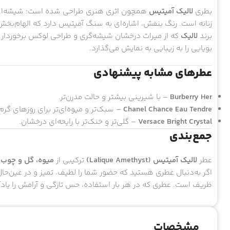
بطری
لالیک آمیتیس
همچون اثری هنری طراحی شده است؛ شیشه‌ای ب
زنانه است. رنگ بنفش، اشاره‌ای به سنگ آمیتیس دارد که الهام‌ب
برند
لالیک
که از میراث درخشان شیشه‌گری و طراحی لوکس برخوردار ا
بویایی را به زیبایی به نمایش می‌گذارد.
عطرهای مشابه پیشنهادی
Burberry Her
– با شیرینی بیشتر و حالت مدرن‌تر.
Chanel Chance Eau Tendre
– سبک‌تر و میوه‌ای‌تر برای روزهای گرم‌ت
Versace Bright Crystal
– گلی‌تر و خنک‌تر با رایحه‌ای درخشان.
جمع‌بندی
عطر
لالیک آمیتیس (Lalique Amethyst)
ترکیبی از
میوه، گل و چوب
ا
اگر به‌دنبال عطری هستید که حضور شما را لطیف، تمیز و در عین‌
ظریف است. عطری که در هر بار استفاده، حس تازگی و آرامش را یادآ
مشخصات