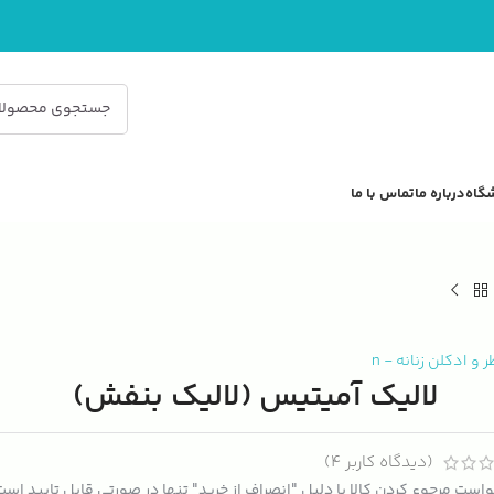
گاه
درباره ما
تماس با ما
 و ادکلن زنانه
-
n
لالیک آمیتیس (لالیک بنفش)
(دیدگاه کاربر
4
)
است مرجوع کردن کالا با دلیل "انصراف از خرید" تنها در صورتی قابل تایید اس