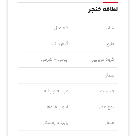
لطافه خنجر
سایز
85 میل
طبع
گرم و تند
گروه بویایی
چوبی – شرقی
عطار
جنسیت
مردانه و زنانه
نوع عطر
ادو پرفیوم
فصل
پاییز و زمستان