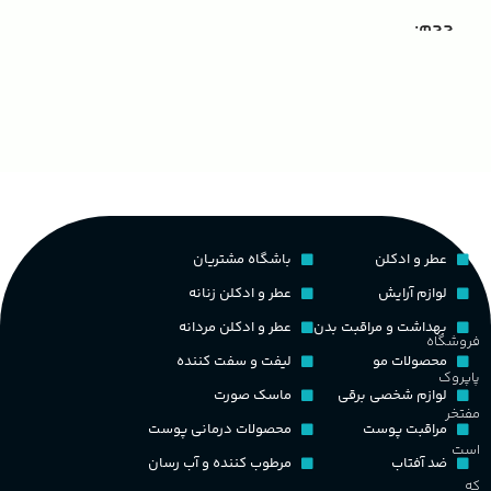
ک
مناسب برای
مردانه
حجم
غ
۱۰۰ میلی لیتر
,
دکانت (10 میلی
گروه بویایی
لیتر)
ح
چوبی میوه‌ای مرکباتی
پخش بو
عالی
م
PA_بخش-بو
کشور مبدا برند
فرانسه
عطر و ادکلن
باشگاه مشتریان
م
میوه‌ها و مرکبات، وانیل،
نت‌های چوبی
طبع
تلخ
,
گرم
لوازم آرایش
عطر و ادکلن زنانه
ط
بهداشت و مراقبت بدن
عطر و ادکلن مردانه
فروشگاه
غلظت
محصولات مو
لیفت و سفت کننده
پاپروک
گ
لوازم شخصی برقی
ماسک صورت
مفتخر
اکسترکت دو پرفیوم
مراقبت پوست
محصولات درمانی پوست
گ
است
ضد آفتاب
مرطوب کننده و آب رسان
گروه بویایی
میوه ای
که