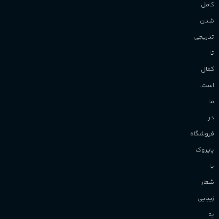
کامل
شدن
تدریجی
تا
کمال
است.
ما
در
فروشگاه
پاپروک
با
شعار
زیبایی
به