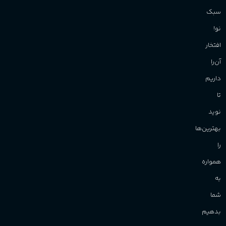
سبک
نو!
افتخار
آن‌را
داریم
تا
نوید
بهترین‌ها
را
همواره
به
شما
بدهیم