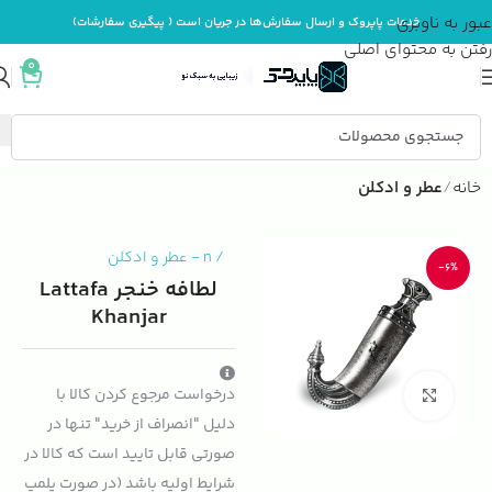
عبور به ناوبری
خدمات پاپروک و ارسال سفارش‌ها در جریان است ( پیگیری سفارشات)
رفتن به محتوای اصلی
0
خانه
عطر و ادکلن
/
n
-
عطر و ادکلن
-6%
لطافه خنجر Lattafa
Khanjar
درخواست مرجوع کردن کالا با
بزرگنمایی تصویر
دلیل "انصراف از خرید" تنها در
صورتی قابل تایید است که کالا در
شرایط اولیه باشد (در صورت پلمپ