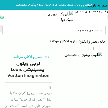
خدمات پاپروک و ارسال سفارش‌ها در جریان است ( پیگیری سفارشات)
عبور به ناوبری
رفتن به محتوای اصلی
0
عطر و ادکلن مردانه
خانه
عطر و ادکلن
بزرگنمایی تصویر
/
n
-
عطر و ادکلن مردانه
لویی ویتون
ایمجینیشن Louis
Vuitton Imagination
درخواست مرجوع کردن کالا با
دلیل "انصراف از خرید" تنها در
صورتی قابل تایید است که کالا در