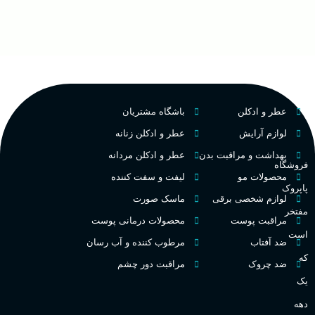
گروه بویایی
۱۰۰ میلی لیتر
,
دکانت (10
میلی لیتر)
ح
چوبی میوه‌ای مرکباتی
پخش بو
عالی
م
PA_بخش-بو
کشور مبدا برند
فرانسه
م
عطر و ادکلن
باشگاه مشتریان
میوه‌ها و مرکبات، وانیل،
نت‌های چوبی
طبع
تلخ
,
گرم
لوازم آرایش
عطر و ادکلن زنانه
ط
بهداشت و مراقبت بدن
عطر و ادکلن مردانه
فروشگاه
غلظت
محصولات مو
لیفت و سفت کننده
پاپروک
گ
لوازم شخصی برقی
ماسک صورت
مفتخر
اکسترکت دو پرفیوم
مراقبت پوست
محصولات درمانی پوست
گ
است
ضد آفتاب
مرطوب کننده و آب رسان
گروه بویایی
میوه ای
که
ضد چروک
مراقبت دور چشم
PA_
یک
ماندگاری
بالا
دهه
ن