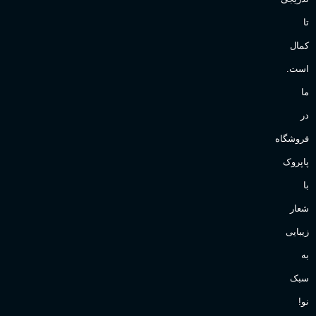
تا
کمال
است.
ما
در
فروشگاه
پاپروک
با
شعار
زیبایی
به
سبک
نو!