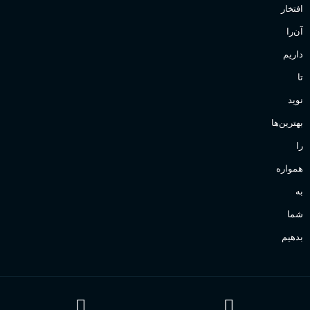
افتخار
آن‌را
داریم
تا
نوید
بهترین‌ها
را
همواره
به
شما
بدهیم