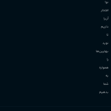
نو!
افتخار
آن‌را
داریم
تا
نوید
بهترین‌ها
را
همواره
به
شما
بدهیم