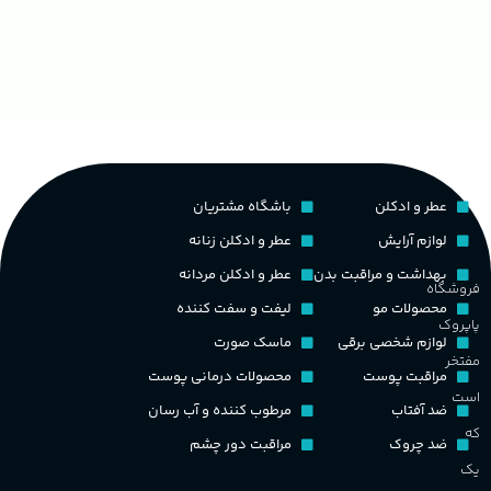
غ
۱۰۰ میلی لیتر
,
دکانت (10 میلی
گروه بویایی
لیتر)
ح
چوبی میوه‌ای مرکباتی
پخش بو
عالی
م
PA_بخش-بو
کشور مبدا برند
فرانسه
عطر و ادکلن
باشگاه مشتریان
م
میوه‌ها و مرکبات، وانیل،
نت‌های چوبی
طبع
تلخ
,
گرم
لوازم آرایش
عطر و ادکلن زنانه
ط
بهداشت و مراقبت بدن
عطر و ادکلن مردانه
فروشگاه
غلظت
محصولات مو
لیفت و سفت کننده
پاپروک
گ
لوازم شخصی برقی
ماسک صورت
مفتخر
اکسترکت دو پرفیوم
مراقبت پوست
محصولات درمانی پوست
گ
است
ضد آفتاب
مرطوب کننده و آب رسان
گروه بویایی
میوه ای
که
ضد چروک
مراقبت دور چشم
PA_
یک
ماندگاری
بالا