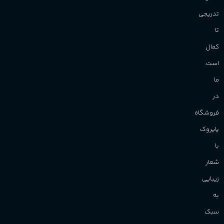
تدریجی
تا
کمال
است.
ما
در
فروشگاه
پاپروک
با
شعار
زیبایی
به
سبک