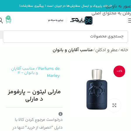
عبور به ناوبری
خدمات پاپروک و ارسال سفارش‌ها در جریان است ( پیگیری سفارشات)
رفتن به محتوای اصلی
0
خانه
عطر و ادکلن
مناسب آقایان و بانوان
Parfums de
/
مناسب آقایان
-8%
و بانوان
-
n
Marley
مارلی لیتون – پارفومز
د مارلی
بزرگنمایی تصویر
درخواست مرجوع کردن کالا با
دلیل "انصراف از خرید" تنها در