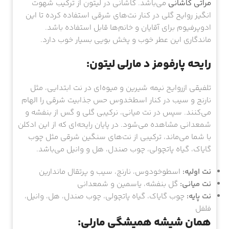
مراتی کاشانی
می‌باشد. کاشانی در لیتون از ترکیب شهوت
انگیز روایح گلی در کنار نت‌های شرقی استفاده کرده تا این
ادوپرفیوم برای آقایان و خانم‌ها قابل استفاده باشد.
ماندگاری این عطر خوب و پخش بویی بسیار خوب دارد.
رایحه پارفومز د مارلی لیتون:
تلفیقی ازروایح نیمه شیرین و میوه‌ای در نت ابتدایی، مثل
نارنج و سیب در کنار اسطخدوس حس جذابیت شرقی را الهام
می‌کنند. سپس در نت میانی، نرکیبی گلی و گس از بنفشه و
شمعدانی مشاهده می‌شود. در پایان رایحه‌ای که از این ادکلن
با شما می‌ماند، ترکیبی از نت‌های سنگین شرقی مثل چوب
گایاک، گیاه پاتچولی، چوب صندل، هل و وانیل می‌باشد.
نت اولیه:
اسطوخودوس، نارنج، سیب و پرتقال ماندارین
نت میانی:
گل بنفشه، یاسمین و شمعدانی
نت پایه:
چوب گایاک، گیاه پاتچولی، چوب صندل، هل، وانیل،
فلفل
همان شیشه همیشگی مارلی: